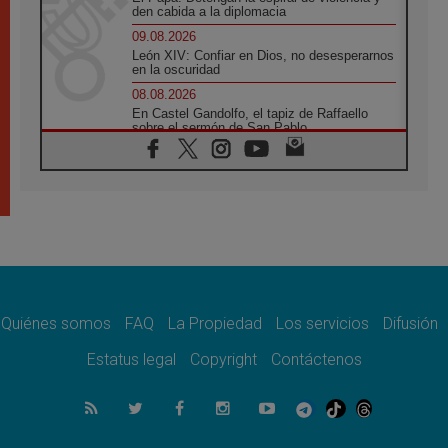
den cabida a la diplomacia
09.08.2026
León XIV: Confiar en Dios, no desesperarnos
en la oscuridad
08.08.2026
En Castel Gandolfo, el tapiz de Raffaello
sobre el sermón de San Pablo
08.08.2026
En Colombia, «la paz no se compra con una
firma»
08.08.2026
En Venezuela celebraron los 416 años del
Santo Cristo de La Grita
08.08.2026
El Papa: en Santa Ágata contemplamos la
victoria del amor sobre la muerte
Quiénes somos
FAQ
La Propiedad
Los servicios
Difusión
08.08.2026
León XIV visitará el Santuario de la Madre
Estatus legal
Copyright
Contáctenos
del Buen Consejo de Genazzano
07.08.2026
Filipinas: el Vicariato Apostólico de Calapán
se convierte en diócesis
07.08.2026