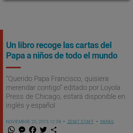
Un libro recoge las cartas del
Papa a niños de todo el mundo
“Querido Papa Francisco, quisiera
merendar contigo” editado por Loyola
Press de Chicago, estará disponible en
inglés y español
NOVIEMBRE 25, 2015 12:38
ZENIT STAFF
PAPAS
W
M
F
T
S
h
e
a
w
h