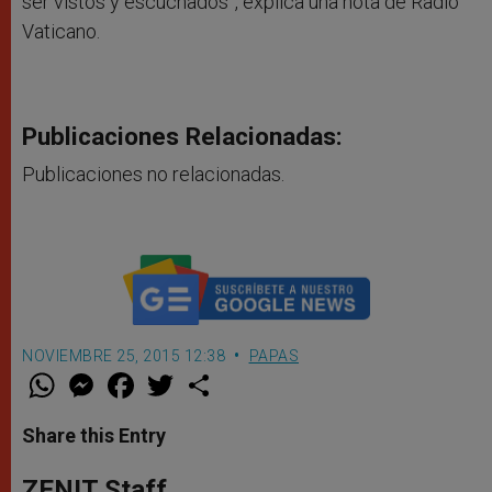
ser vistos y escuchados”, explica una nota de Radio
Vaticano.
Publicaciones Relacionadas:
Publicaciones no relacionadas.
NOVIEMBRE 25, 2015 12:38
PAPAS
W
M
F
T
S
h
e
a
w
h
a
s
c
i
a
t
s
e
t
r
Share this Entry
s
e
b
t
e
A
n
o
e
p
g
o
r
ZENIT Staff