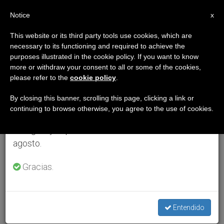
ES
Notice
×
x
Aviso importante
This website or its third party tools use cookies, which are
necessary to its functioning and required to achieve the
Del 27 de julio al 7 de agosto haremos la pausa
purposes illustrated in the cookie policy. If you want to know
anual, aprovechando que en el periodo de verano
more or withdraw your consent to all or some of the cookies,
please refer to the
cookie policy
.
se generan menos informaciones y también el
consumo de las mismas disminuye.
By closing this banner, scrolling this page, clicking a link or
continuing to browse otherwise, you agree to the use of cookies.
Retomamos el trabajo ordinario de las ediciones
en inglés y español de ZENIT el lunes 10 de
agosto.
Gracias.
Entendido