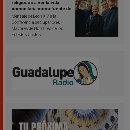
religiosos a ver la vida
comunitaria como fuente de
inspiración y santificación
Mensaje de León XIV a la
Conferencia de Superiores
Mayores de Hombres de los
Estados Unidos