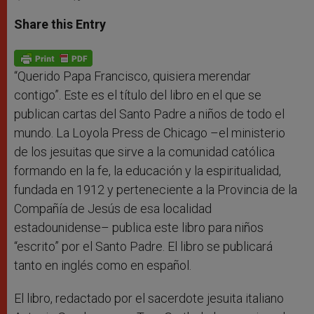
a
s
c
i
a
t
s
e
t
r
Share this Entry
s
e
b
t
e
A
n
o
e
p
g
o
r
p
e
k
r
“Querido Papa Francisco, quisiera merendar
contigo”. Este es el título del libro en el que se
publican cartas del Santo Padre a niños de todo el
mundo. La Loyola Press de Chicago –el ministerio
de los jesuitas que sirve a la comunidad católica
formando en la fe, la educación y la espiritualidad,
fundada en 1912 y perteneciente a la Provincia de la
Compañía de Jesús de esa localidad
estadounidense– publica este libro para niños
“escrito” por el Santo Padre. El libro se publicará
tanto en inglés como en español.
El libro, redactado por el sacerdote jesuita italiano