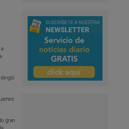
 a
a
dirigió
quienes
do gran
la