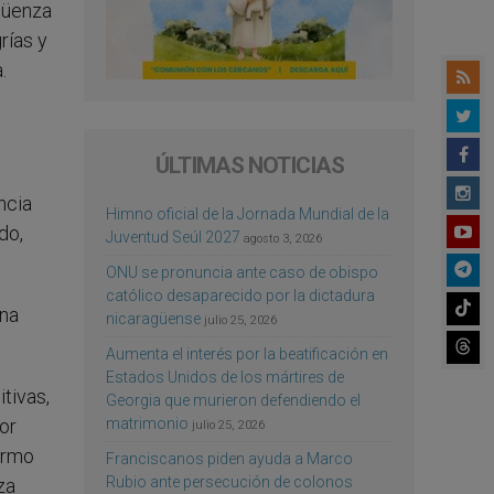
güenza
rías y
.
ÚLTIMAS NOTICIAS
ncia
Himno oficial de la Jornada Mundial de la
do,
Juventud Seúl 2027
agosto 3, 2026
ONU se pronuncia ante caso de obispo
católico desaparecido por la dictadura
una
nicaragüense
julio 25, 2026
Aumenta el interés por la beatificación en
Estados Unidos de los mártires de
tivas,
Georgia que murieron defendiendo el
or
matrimonio
julio 25, 2026
fermo
Franciscanos piden ayuda a Marco
Rubio ante persecución de colonos
za