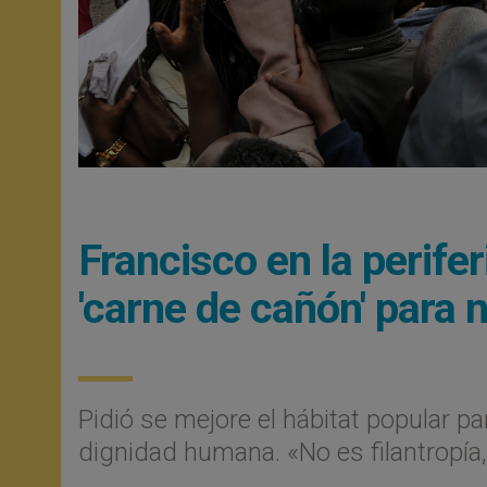
Francisco en la perife
'carne de cañón' para
Pidió se mejore el hábitat popular p
dignidad humana. «No es filantropía