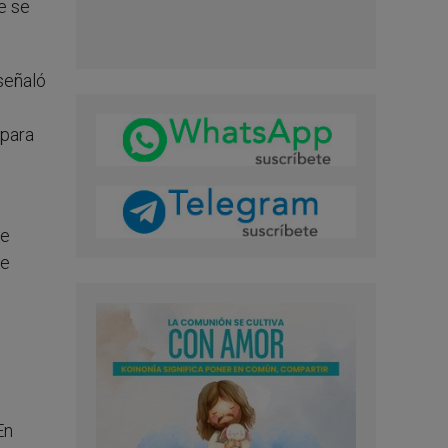
e se
señaló
 para
de
se
En