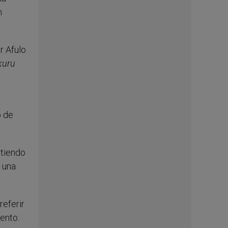
n
r Afulo
uru
o de
rtiendo
 una
referir
iento: