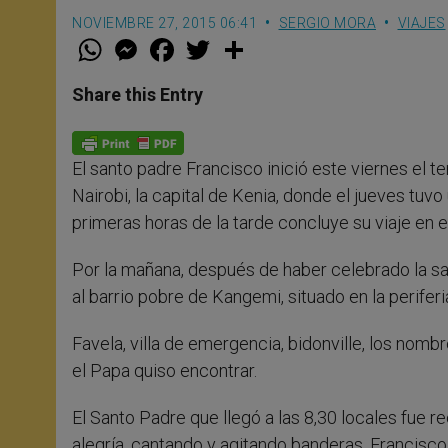
NOVIEMBRE 27, 2015 06:41
SERGIO MORA
VIAJES
W
M
F
T
S
h
e
a
w
h
a
s
c
i
a
t
s
e
t
r
Share this Entry
s
e
b
t
e
A
n
o
e
p
g
o
r
p
e
k
El santo padre Francisco inició este viernes el te
r
Nairobi, la capital de Kenia, donde el jueves tuv
primeras horas de la tarde concluye su viaje en e
Por la mañana, después de haber celebrado la san
al barrio pobre de Kangemi, situado en la periferi
Favela, villa de emergencia, bidonville, los nomb
el Papa quiso encontrar.
El Santo Padre que llegó a las 8,30 locales fue 
alegría, cantando y agitando banderas. Francisco 