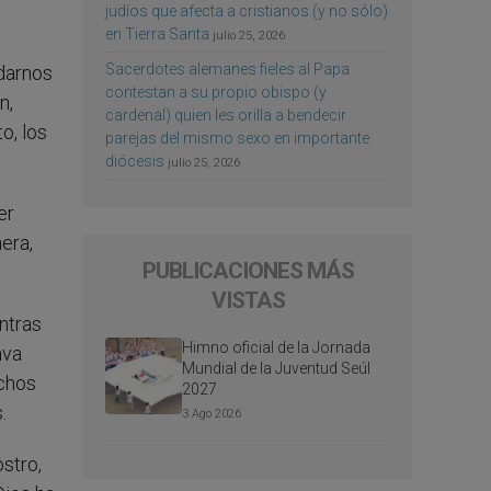
judíos que afecta a cristianos (y no sólo)
en Tierra Santa
julio 25, 2026
Sacerdotes alemanes fieles al Papa
darnos
contestan a su propio obispo (y
n,
cardenal) quien les orilla a bendecir
o, los
parejas del mismo sexo en importante
diócesis
julio 25, 2026
er
era,
PUBLICACIONES MÁS
VISTAS
ntras
Himno oficial de la Jornada
ava
Mundial de la Juventud Seúl
uchos
2027
.
3 Ago 2026
stro,