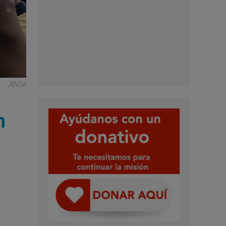
ANSA
n