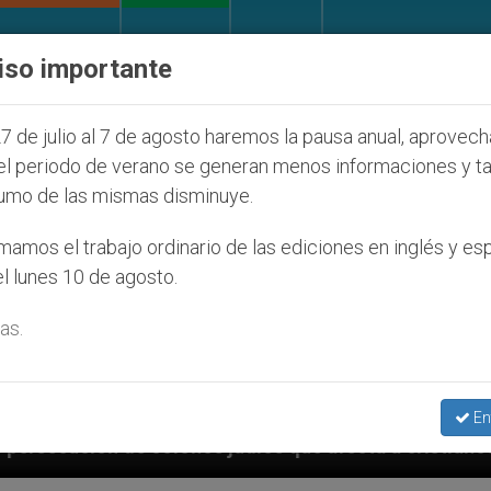
IGLESIA Y MUNDO
DOCUMENTOS
DONATIVOS
iso importante
7 de julio al 7 de agosto haremos la pausa anual, aprovec
el periodo de verano se generan menos informaciones y t
umo de las mismas disminuye.
amos el trabajo ordinario de las ediciones en inglés y es
l lunes 10 de agosto.
as.
En
s que afecta a cristianos (y no sólo) en Tierra Santa