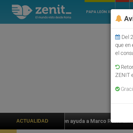
PAPA LEÓN XIV
ROMA
Av
Del 2
que en 
el cons
Retom
ZENIT e
Graci
ayuda a Marco Rubio ante persecución de colonos judío
ACTUALIDAD