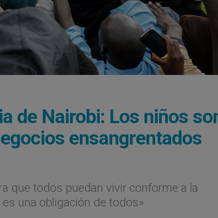
ria de Nairobi: Los niños so
 negocios ensangrentados
ara que todos puedan vivir conforme a la
, es una obligación de todos»