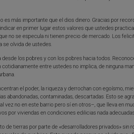
 es más importante que el dios dinero. Gracias por recor
ivindicar en primer lugar estos valores que ustedes practica
que no se especula ni tienen precio de mercado. Los felicit
 se olvida de ustedes.
a desde los pobres y con los pobres hacia todos. Reconoc
 cotidianamente entre ustedes no implica, de ninguna man
urbana.
centran el poder, la riqueza y derrochan con egoísmo, mie
rias abandonadas, contaminadas, descartadas. Esto se agr
al vez no en este barrio pero sí en otros–, que lleva en m
ivos por viviendas en condiciones edilicias nada adecuadas
 de tierras por parte de «desarrolladores privados» sin ro