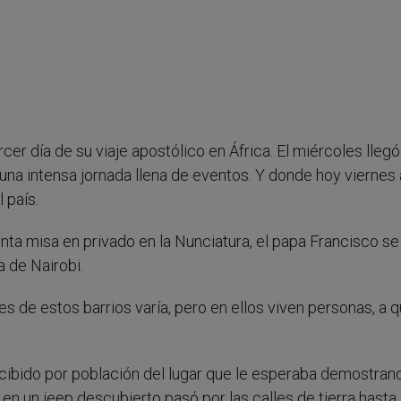
rcer día de su viaje apostólico en África. El miércoles llegó
o una intensa jornada llena de eventos. Y donde hoy viernes 
l país.
ta misa en privado en la Nunciatura, el papa Francisco se 
a de Nairobi.
res de estos barrios varía, pero en ellos viven personas, a 
recibido por población del lugar que le esperaba demostran
en un jeep descubierto pasó por las calles de tierra hasta 