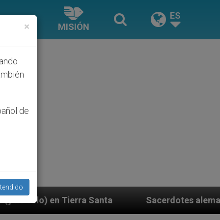
ES
×
MISIÓN
hando
ambién
pañol de
tendido
Sacerdotes alemanes fieles al Papa contestan 