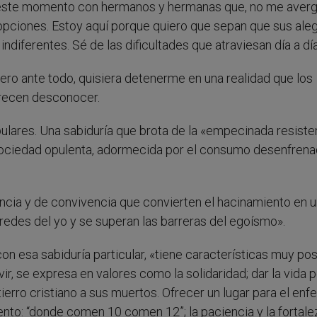
este momento con hermanos y hermanas que, no me aver
y opciones. Estoy aquí porque quiero que sepan que sus aleg
ndiferentes. Sé de las dificultades que atraviesan día a día
ero ante todo, quisiera detenerme en una realidad que los
arecen desconocer.
opulares. Una sabiduría que brota de la «empecinada resiste
 sociedad opulenta, adormecida por el consumo desenfrena
ncia y de convivencia que convierten el hacinamiento en 
edes del yo y se superan las barreras del egoísmo».
on esa sabiduría particular, «tiene características muy posi
ir, se expresa en valores como la solidaridad; dar la vida p
ntierro cristiano a sus muertos. Ofrecer un lugar para el en
iento: “donde comen 10 comen 12”; la paciencia y la fortale