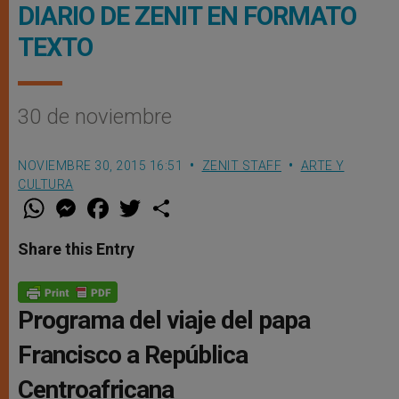
DIARIO DE ZENIT EN FORMATO
TEXTO
30 de noviembre
NOVIEMBRE 30, 2015 16:51
ZENIT STAFF
ARTE Y
CULTURA
W
M
F
T
S
h
e
a
w
h
a
s
c
i
a
t
s
e
t
r
Share this Entry
s
e
b
t
e
A
n
o
e
p
g
o
r
p
e
k
r
Programa del viaje del papa
Francisco a República
Centroafricana