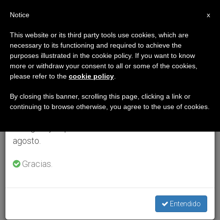
ES
Notice
×
x
Aviso importante
This website or its third party tools use cookies, which are
necessary to its functioning and required to achieve the
Del 27 de julio al 7 de agosto haremos la pausa
purposes illustrated in the cookie policy. If you want to know
anual, aprovechando que en el periodo de verano
more or withdraw your consent to all or some of the cookies,
please refer to the
cookie policy
.
se generan menos informaciones y también el
consumo de las mismas disminuye.
By closing this banner, scrolling this page, clicking a link or
continuing to browse otherwise, you agree to the use of cookies.
Retomamos el trabajo ordinario de las ediciones
en inglés y español de ZENIT el lunes 10 de
agosto.
Gracias.
Entendido