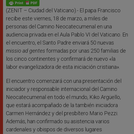
p
g
o
r
p
e
k
r
(ZENIT – Ciudad del Vaticano).- El papa Francisco
recibe este viernes, 18 de marzo, a miles de
personas del Camino Neocatecumenal en una
audiencia privada en el Aula Pablo VI del Vaticano. En
el encuentro, el Santo Padre enviará 50 nuevas
missio ad gentes
formadas por unas 250 familias de
los cinco continentes y confirmará de nuevo «la
labor evangelizadora de esta iniciación cristiana».
El encuentro comenzará con una presentación del
iniciador y responsable internacional del Camino
Neocatecumenal en todo el mundo, Kiko Argüello,
que estará acompañado de la también iniciadora
Carmen Hernández y del presbítero Mario Pezzi.
Además, han confirmado su asistencia varios
cardenales y obispos de diversos lugares