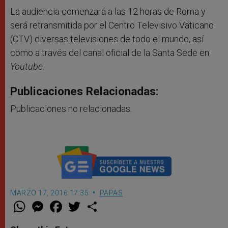
La audiencia comenzará a las 12 horas de Roma y
será retransmitida por el Centro Televisivo Vaticano
(CTV) diversas televisiones de todo el mundo, así
como a través del canal oficial de la Santa Sede en
Youtube
.
Publicaciones Relacionadas:
Publicaciones no relacionadas.
MARZO 17, 2016 17:35
PAPAS
W
M
F
T
S
h
e
a
w
h
a
s
c
i
a
t
s
e
t
r