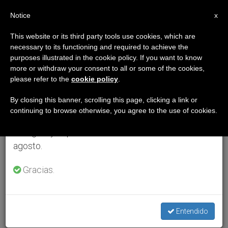
ES
Notice
×
x
Aviso importante
This website or its third party tools use cookies, which are
necessary to its functioning and required to achieve the
Del 27 de julio al 7 de agosto haremos la pausa
purposes illustrated in the cookie policy. If you want to know
anual, aprovechando que en el periodo de verano
more or withdraw your consent to all or some of the cookies,
please refer to the
cookie policy
.
se generan menos informaciones y también el
consumo de las mismas disminuye.
By closing this banner, scrolling this page, clicking a link or
continuing to browse otherwise, you agree to the use of cookies.
Retomamos el trabajo ordinario de las ediciones
en inglés y español de ZENIT el lunes 10 de
agosto.
Gracias.
Entendido