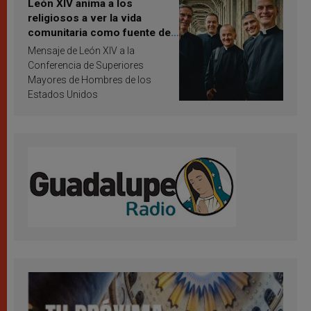
León XIV anima a los
religiosos a ver la vida
comunitaria como fuente de
inspiración y santificación
Mensaje de León XIV a la
Conferencia de Superiores
Mayores de Hombres de los
Estados Unidos