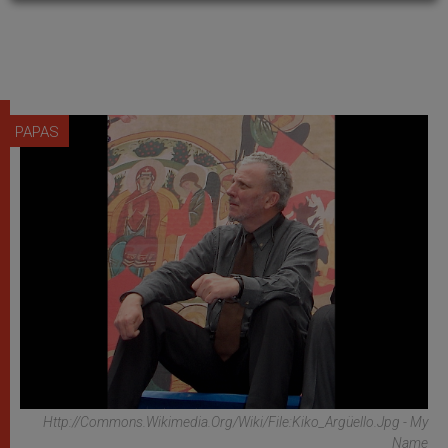
PAPAS
Http://commons.wikimedia.org/wiki/File:Kiko_Argüello.jpg - My
Name