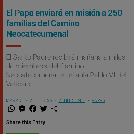
El Papa enviará en misión a 250
familias del Camino
Neocatecumenal
El Santo Padre recibirá mañana a miles
de miembros del Camino
Neocatecumenal en el aula Pablo VI del
Vaticano
MARZO 17, 2016 17:35
ZENIT STAFF
PAPAS
W
M
F
T
S
h
e
a
w
h
a
s
c
i
a
t
s
e
t
r
Share this Entry
s
e
b
t
e
A
n
o
e