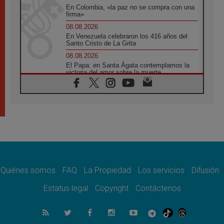
En Colombia, «la paz no se compra con una
firma»
08.08.2026
En Venezuela celebraron los 416 años del
Santo Cristo de La Grita
08.08.2026
El Papa: en Santa Ágata contemplamos la
victoria del amor sobre la muerte
08.08.2026
León XIV visitará el Santuario de la Madre
del Buen Consejo de Genazzano
07.08.2026
Filipinas: el Vicariato Apostólico de Calapán
se convierte en diócesis
07.08.2026
Honduras: Los desplazados invisibles de una
crisis olvidada
Quiénes somos
FAQ
La Propiedad
Los servicios
Difusión
07.08.2026
Bokalic: "En Argentina el Papa León señalará
Estatus legal
Copyright
Contáctenos
el compromiso del cristiano"
07.08.2026
La matanza de niños en Gaza no cesa: 300
muertos en 300 días