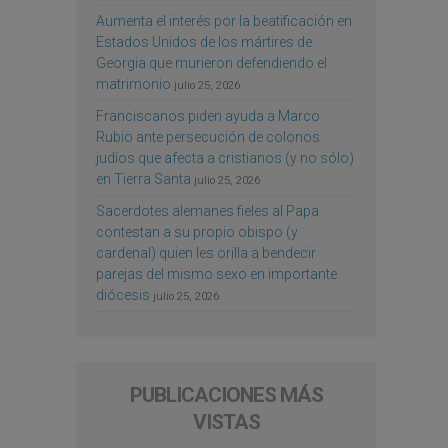
Aumenta el interés por la beatificación en
Estados Unidos de los mártires de
Georgia que murieron defendiendo el
matrimonio
julio 25, 2026
Franciscanos piden ayuda a Marco
Rubio ante persecución de colonos
judíos que afecta a cristianos (y no sólo)
en Tierra Santa
julio 25, 2026
Sacerdotes alemanes fieles al Papa
contestan a su propio obispo (y
cardenal) quien les orilla a bendecir
parejas del mismo sexo en importante
diócesis
julio 25, 2026
PUBLICACIONES MÁS
VISTAS