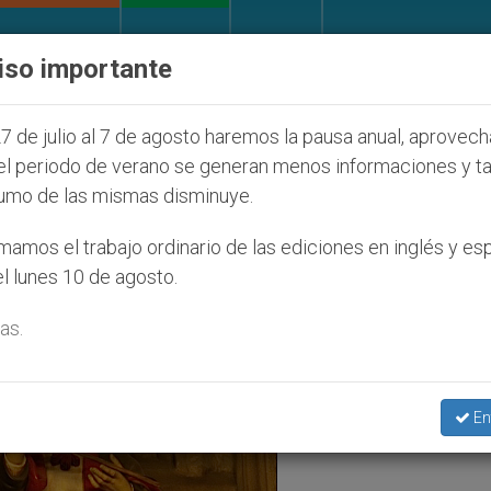
IGLESIA Y MUNDO
DOCUMENTOS
DONATIVOS
iso importante
te caso de obispo católico desaparecido por la dicta
7 de julio al 7 de agosto haremos la pausa anual, aprovec
el periodo de verano se generan menos informaciones y t
umo de las mismas disminuye.
amos el trabajo ordinario de las ediciones en inglés y es
l lunes 10 de agosto.
as.
En