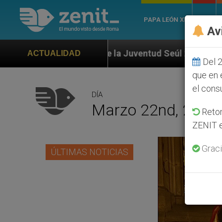
PAPA LEÓN XIV
ROMA
Av
 de la Juventud Seúl 2027
ONU se pronuncia an
ACTUALIDAD
Del 2
que en 
el cons
DÍA
Marzo 22nd, 2016
Retom
ZENIT e
Graci
ÚLTIMAS NOTICIAS