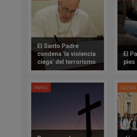
El Santo Padre
condena 'la violencia
El P
ciega' del terrorismo
pies
PAPAS
IGLESI