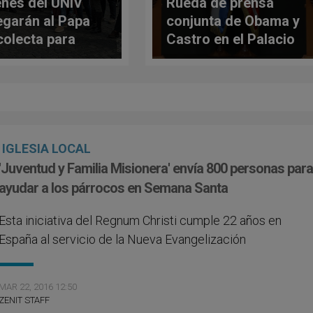
nes del UNIV
Rueda de prensa
egarán al Papa
conjunta de Obama y
colecta para
Castro en el Palacio
ativas sociales
de la Revolución
IGLESIA LOCAL
'Juventud y Familia Misionera' envía 800 personas par
ayudar a los párrocos en Semana Santa
Esta iniciativa del Regnum Christi cumple 22 años en
España al servicio de la Nueva Evangelización
MAR 22, 2016 12:50
ZENIT STAFF