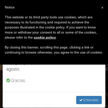
ES
Notice
×
x
Aviso importante
This website or its third party tools use cookies, which are
necessary to its functioning and required to achieve the
Del 27 de julio al 7 de agosto haremos la pausa
DÍA
purposes illustrated in the cookie policy. If you want to know
anual, aprovechando que en el periodo de verano
Abril 6th, 2016
more or withdraw your consent to all or some of the cookies,
please refer to the
cookie policy
.
se generan menos informaciones y también el
consumo de las mismas disminuye.
By closing this banner, scrolling this page, clicking a link or
continuing to browse otherwise, you agree to the use of cookies.
ÚLTIMAS NOTICIAS
Retomamos el trabajo ordinario de las ediciones
en inglés y español de ZENIT el lunes 10 de
agosto.
Siria: Encuentran las reliquias de Mar Elian en el santuario
Gracias.
devastado por el Isis
APR 06, 2016 12:33
Entendido
ZENIT STAFF