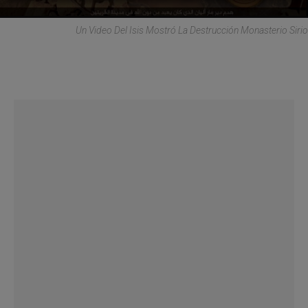
Un Video Del Isis Mostró La Destrucción Monasterio Sirio