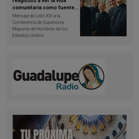
religiosos a ver la vida
comunitaria como fuente
de inspiración y
Mensaje de León XIV a la
santificación
Conferencia de Superiores
Mayores de Hombres de los
Estados Unidos