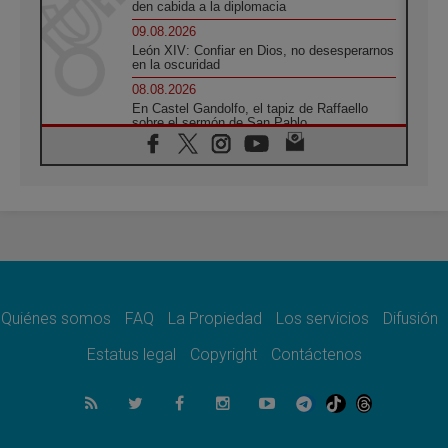
den cabida a la diplomacia
09.08.2026
León XIV: Confiar en Dios, no desesperarnos
en la oscuridad
08.08.2026
En Castel Gandolfo, el tapiz de Raffaello
sobre el sermón de San Pablo
08.08.2026
En Colombia, «la paz no se compra con una
firma»
08.08.2026
En Venezuela celebraron los 416 años del
Santo Cristo de La Grita
08.08.2026
El Papa: en Santa Ágata contemplamos la
victoria del amor sobre la muerte
Quiénes somos
FAQ
La Propiedad
Los servicios
Difusión
08.08.2026
León XIV visitará el Santuario de la Madre
Estatus legal
Copyright
Contáctenos
del Buen Consejo de Genazzano
07.08.2026
Filipinas: el Vicariato Apostólico de Calapán
se convierte en diócesis
07.08.2026