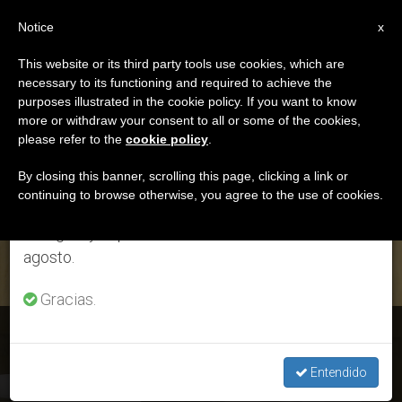
ES
Notice
×
x
Aviso importante
This website or its third party tools use cookies, which are
necessary to its functioning and required to achieve the
Del 27 de julio al 7 de agosto haremos la pausa
DÍA
purposes illustrated in the cookie policy. If you want to know
anual, aprovechando que en el periodo de verano
Abril 4th, 2016
more or withdraw your consent to all or some of the cookies,
please refer to the
cookie policy
.
se generan menos informaciones y también el
consumo de las mismas disminuye.
By closing this banner, scrolling this page, clicking a link or
continuing to browse otherwise, you agree to the use of cookies.
ÚLTIMAS NOTICIAS
Retomamos el trabajo ordinario de las ediciones
en inglés y español de ZENIT el lunes 10 de
agosto.
Gracias.
El Papa en Santa Marta: ¿Somos cristianos del 'sí'?
Entendido
APR 04, 2016 17:30