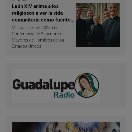
León XIV anima a los
religiosos a ver la vida
comunitaria como fuente
de inspiración y
Mensaje de León XIV a la
santificación
Conferencia de Superiores
Mayores de Hombres de los
Estados Unidos