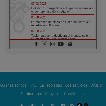
07.08.2026
Bokalic: "En Argentina el Papa León señalará
el compromiso del cristiano"
07.08.2026
La matanza de niños en Gaza no cesa: 300
muertos en 300 días
07.08.2026
Tagle: La guerra desfigura el mundo, solo la
revelación de Dios lo transfigura
07.08.2026
Presentada la Trienal de Arte de las
Universidades Católicas: «Exercises in
Empathy»
07.08.2026
Fortunatus Nwachukwu: la comunicación
como misión al servicio del Evangelio
07.08.2026
SIGNIS 2026, dar voz a las religiosas en el
espacio público
Quiénes somos
FAQ
La Propiedad
Los servicios
Difusión
07.08.2026
Estatus legal
Copyright
Contáctenos
Lanzan un proyecto de empoderamiento
digital para mujeres líderes en África
07.08.2026