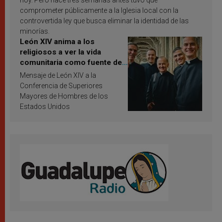
comprometer públicamente a la Iglesia local con la
controvertida ley que busca eliminar la identidad de las
minorías.
León XIV anima a los
religiosos a ver la vida
comunitaria como fuente de
inspiración y santificación
Mensaje de León XIV a la
Conferencia de Superiores
Mayores de Hombres de los
Estados Unidos