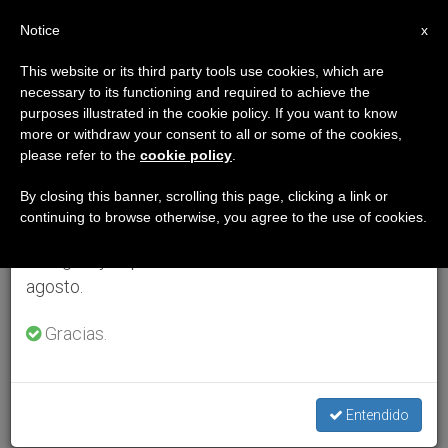
ES
Notice
×
x
Aviso importante
This website or its third party tools use cookies, which are
necessary to its functioning and required to achieve the
Del 27 de julio al 7 de agosto haremos la pausa
purposes illustrated in the cookie policy. If you want to know
anual, aprovechando que en el periodo de verano
more or withdraw your consent to all or some of the cookies,
please refer to the
cookie policy
.
se generan menos informaciones y también el
consumo de las mismas disminuye.
By closing this banner, scrolling this page, clicking a link or
continuing to browse otherwise, you agree to the use of cookies.
Retomamos el trabajo ordinario de las ediciones
en inglés y español de ZENIT el lunes 10 de
agosto.
Gracias.
Entendido