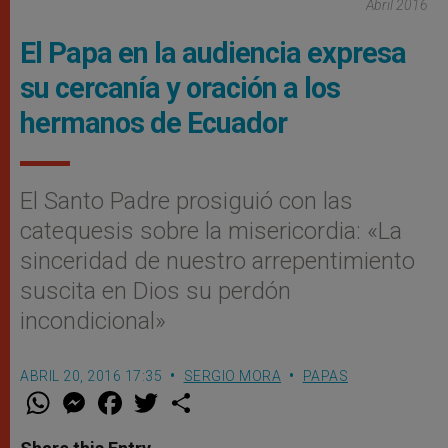
Abril 2016
El Papa en la audiencia expresa
su cercanía y oración a los
hermanos de Ecuador
El Santo Padre prosiguió con las
catequesis sobre la misericordia: «La
sinceridad de nuestro arrepentimiento
suscita en Dios su perdón
incondicional»
ABRIL 20, 2016 17:35
SERGIO MORA
PAPAS
W
M
F
T
S
h
e
a
w
h
a
s
c
i
a
t
s
e
t
r