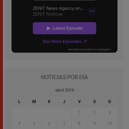
NOTICIAS POR DÍA
abril 2016
L
M
X
J
V
S
D
1
2
3
4
5
6
7
8
9
10