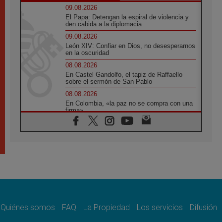
09.08.2026
El Papa: Detengan la espiral de violencia y
den cabida a la diplomacia
09.08.2026
León XIV: Confiar en Dios, no desesperarnos
en la oscuridad
08.08.2026
En Castel Gandolfo, el tapiz de Raffaello
sobre el sermón de San Pablo
08.08.2026
En Colombia, «la paz no se compra con una
firma»
08.08.2026
En Venezuela celebraron los 416 años del
Santo Cristo de La Grita
08.08.2026
El Papa: en Santa Ágata contemplamos la
victoria del amor sobre la muerte
08.08.2026
León XIV visitará el Santuario de la Madre
del Buen Consejo de Genazzano
Quiénes somos
FAQ
La Propiedad
Los servicios
Difusión
07.08.2026
Filipinas: el Vicariato Apostólico de Calapán