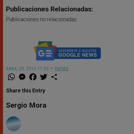
Publicaciones Relacionadas:
Publicaciones no relacionadas.
ABRIL 20, 2016 17:35
PAPAS
W
M
F
T
S
h
e
a
w
h
a
s
c
i
a
t
s
e
t
r
Share this Entry
s
e
b
t
e
A
n
o
e
p
g
o
r
Sergio Mora
p
e
k
r