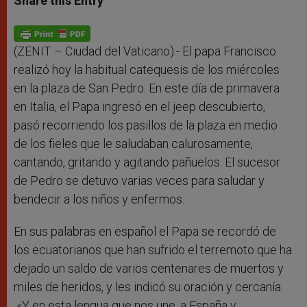
Share this Entry
s
e
b
t
e
A
n
o
e
p
g
o
r
p
e
k
r
(ZENIT – Ciudad del Vaticano).- El papa Francisco
realizó hoy la habitual catequesis de los miércoles
en la plaza de San Pedro. En este día de primavera
en Italia, el Papa ingresó en el jeep descubierto,
pasó recorriendo los pasillos de la plaza en medio
de los fieles que le saludaban calurosamente,
cantando, gritando y agitando pañuelos. El sucesor
de Pedro se detuvo varias veces para saludar y
bendecir a los niños y enfermos.
En sus palabras en español el Papa se recordó de
los ecuatorianos que han sufrido el terremoto que ha
dejado un saldo de varios centenares de muertos y
miles de heridos, y les indicó su oración y cercanía.
«Y en esta lengua que nos une, a España y