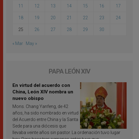
11
12
13
14
15
16
17
18
19
20
21
22
23
24
25
26
27
28
29
30
« Mar
May »
PAPA LEÓN XIV
En virtud del acuerdo con
China, León XIV nombra un
nuevo obispo
Mons. Chang Yanfeng, de 42
años, ha sido nombrado en virtud
del Acuerdo entre China y la Santa
Sede para una diócesis que
llevaba veinte años sin pastor. La ordenación tuvo lugar
hoy. Pero hace tres semanas antes tuvo que