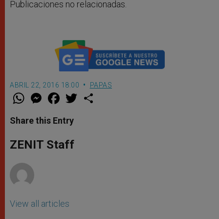
Publicaciones no relacionadas.
ABRIL 22, 2016 18:00
PAPAS
W
M
F
T
S
h
e
a
w
h
a
s
c
i
a
t
s
e
t
r
Share this Entry
s
e
b
t
e
A
n
o
e
p
g
o
r
ZENIT Staff
p
e
k
r
View all articles