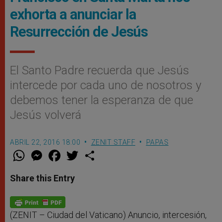
exhorta a anunciar la
Resurrección de Jesús
El Santo Padre recuerda que Jesús
intercede por cada uno de nosotros y
debemos tener la esperanza de que
Jesús volverá
ABRIL 22, 2016 18:00
ZENIT STAFF
PAPAS
W
M
F
T
S
h
e
a
w
h
a
s
c
i
a
t
s
e
t
r
Share this Entry
s
e
b
t
e
A
n
o
e
p
g
o
r
p
e
k
r
(ZENIT – Ciudad del Vaticano) Anuncio, intercesión,