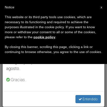
ES
Notice
×
x
Aviso importante
This website or its third party tools use cookies, which are
necessary to its functioning and required to achieve the
Del 27 de julio al 7 de agosto haremos la pausa
purposes illustrated in the cookie policy. If you want to know
anual, aprovechando que en el periodo de verano
more or withdraw your consent to all or some of the cookies,
please refer to the
cookie policy
.
se generan menos informaciones y también el
consumo de las mismas disminuye.
By closing this banner, scrolling this page, clicking a link or
continuing to browse otherwise, you agree to the use of cookies.
Retomamos el trabajo ordinario de las ediciones
en inglés y español de ZENIT el lunes 10 de
agosto.
Gracias.
Entendido