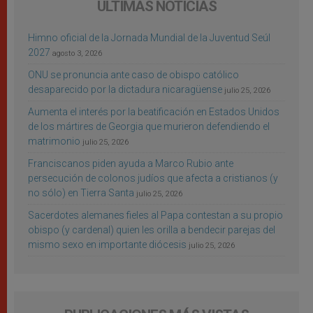
ÚLTIMAS NOTICIAS
Himno oficial de la Jornada Mundial de la Juventud Seúl
2027
agosto 3, 2026
ONU se pronuncia ante caso de obispo católico
desaparecido por la dictadura nicaragüense
julio 25, 2026
Aumenta el interés por la beatificación en Estados Unidos
de los mártires de Georgia que murieron defendiendo el
matrimonio
julio 25, 2026
Franciscanos piden ayuda a Marco Rubio ante
persecución de colonos judíos que afecta a cristianos (y
no sólo) en Tierra Santa
julio 25, 2026
Sacerdotes alemanes fieles al Papa contestan a su propio
obispo (y cardenal) quien les orilla a bendecir parejas del
mismo sexo en importante diócesis
julio 25, 2026