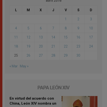
abril 2016
L
M
X
J
V
S
D
1
2
3
4
5
6
7
8
9
10
11
12
13
14
15
16
17
18
19
20
21
22
23
24
25
26
27
28
29
30
« Mar
May »
PAPA LEÓN XIV
En virtud del acuerdo con
China, León XIV nombra un