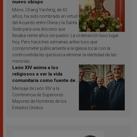
nuevo obispo
Mons. Chang Yanfeng, de 42
años, ha sido nombrado en virtud
del Acuerdo entre China y la Santa
Sede para una diócesis que
llevaba veinte años sin pastor. La ordenación tuvo lugar
hoy. Pero hace tres semanas antes tuvo que
comprometer públicamente a la Iglesia local con la
controvertida ley que busca eliminar la identidad de las
minorías.
León XIV anima a los
religiosos a ver la vida
comunitaria como fuente de
inspiración y santificación
Mensaje de León XIV a la
Conferencia de Superiores
Mayores de Hombres de los
Estados Unidos