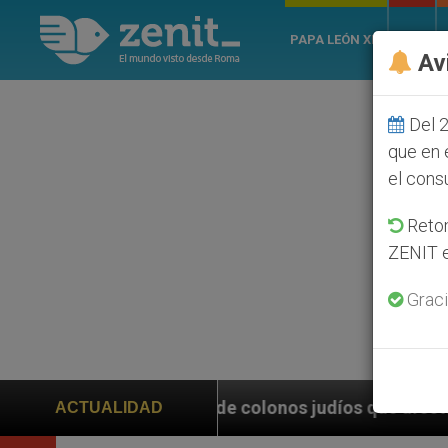
PAPA LEÓN XIV
ROMA
Av
Del 2
que en 
el cons
Retom
ZENIT e
Graci
 colonos judíos que afecta a cristianos (y no sólo) e
ACTUALIDAD