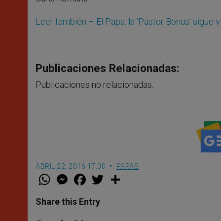
Leer también – El Papa: la ‘Pastor Bonus’ sigue v
Publicaciones Relacionadas:
Publicaciones no relacionadas.
ABRIL 22, 2016 17:30
PAPAS
W
M
F
T
S
h
e
a
w
h
a
s
c
i
a
t
s
e
t
r
Share this Entry
s
e
b
t
e
A
n
o
e