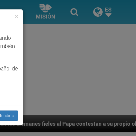
ES
×
MISIÓN
hando
ambién
pañol de
tendido
apa contestan a su propio obispo (y cardenal) quien le