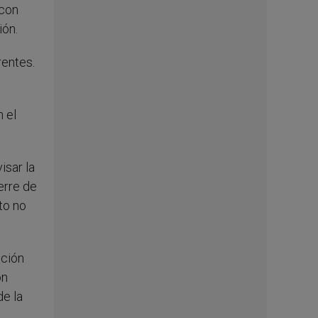
 con
ión.
rentes.
n el
isar la
erre de
to no
ición
ón
de la