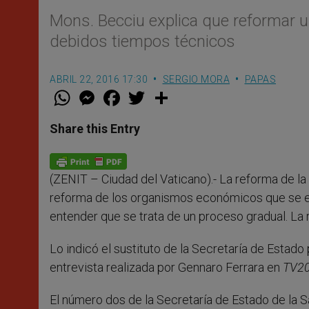
Mons. Becciu explica que reformar un
debidos tiempos técnicos
ABRIL 22, 2016 17:30
SERGIO MORA
PAPAS
W
M
F
T
S
h
e
a
w
h
a
s
c
i
a
t
s
e
t
r
Share this Entry
s
e
b
t
e
A
n
o
e
p
g
o
r
p
e
k
(ZENIT – Ciudad del Vaticano).- La reforma de la 
r
reforma de los organismos económicos que se e
entender que se trata de un proceso gradual. La r
Lo indicó el sustituto de la Secretaría de Estad
entrevista realizada por Gennaro Ferrara en
TV2
El número dos de la Secretaría de Estado de la S