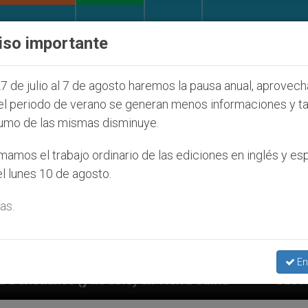
IGLESIA Y MUNDO
DOCUMENTOS
DONATIVOS
iso importante
7 de julio al 7 de agosto haremos la pausa anual, aprovec
el periodo de verano se generan menos informaciones y t
umo de las mismas disminuye.
amos el trabajo ordinario de las ediciones en inglés y es
l lunes 10 de agosto.
as.
En
n Tierra Santa
Sacerdotes alemanes fieles al P