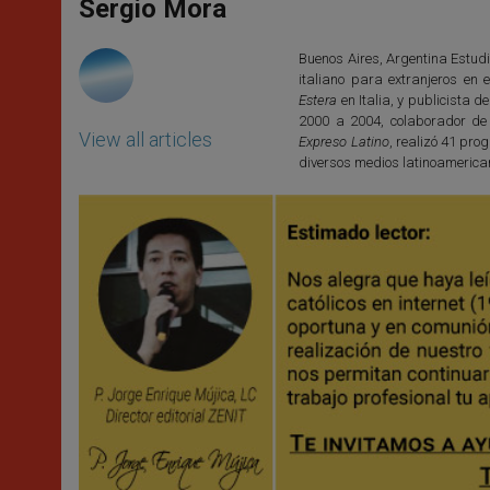
p
g
o
r
Sergio Mora
p
e
k
r
Buenos Aires, Argentina Estudi
italiano para extranjeros en e
Estera
en Italia, y publicista d
2000 a 2004, colaborador de
View all articles
Expreso Latino
, realizó 41 pr
diversos medios latinoamerica