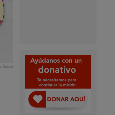
s Römer
n