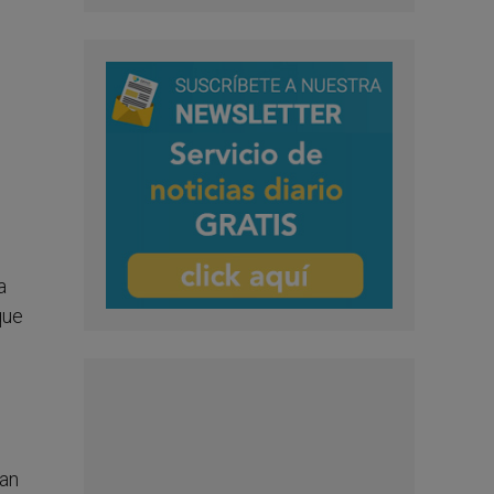
a
que
tan