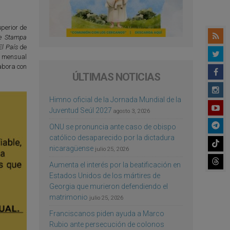
perior de
e Stampa
El País
de
l mensual
abora con
ÚLTIMAS NOTICIAS
Himno oficial de la Jornada Mundial de la
Juventud Seúl 2027
agosto 3, 2026
ONU se pronuncia ante caso de obispo
católico desaparecido por la dictadura
nicaragüense
julio 25, 2026
Aumenta el interés por la beatificación en
Estados Unidos de los mártires de
Georgia que murieron defendiendo el
matrimonio
julio 25, 2026
Franciscanos piden ayuda a Marco
Rubio ante persecución de colonos