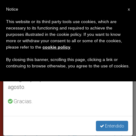
ES
Notice
×
x
Aviso importante
This website or its third party tools use cookies, which are
necessary to its functioning and required to achieve the
Del 27 de julio al 7 de agosto haremos la pausa
PAPAS
purposes illustrated in the cookie policy. If you want to know
anual, aprovechando que en el periodo de verano
more or withdraw your consent to all or some of the cookies,
please refer to the
cookie policy
.
se generan menos informaciones y también el
consumo de las mismas disminuye.
By closing this banner, scrolling this page, clicking a link or
continuing to browse otherwise, you agree to the use of cookies.
Retomamos el trabajo ordinario de las ediciones
en inglés y español de ZENIT el lunes 10 de
agosto.
Gracias.
René Brülhart Presenta El Balance De La AIF (Fotografía De Archivo
ZENIT)
Entendido