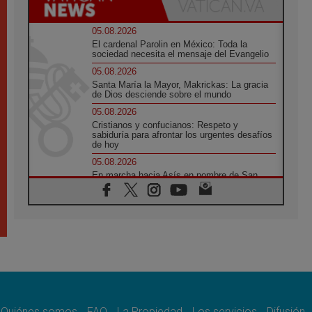
05.08.2026
El cardenal Parolin en México: Toda la
sociedad necesita el mensaje del Evangelio
05.08.2026
Santa María la Mayor, Makrickas: La gracia
de Dios desciende sobre el mundo
05.08.2026
Cristianos y confucianos: Respeto y
sabiduría para afrontar los urgentes desafíos
de hoy
05.08.2026
En marcha hacia Asís en nombre de San
Francisco, a la espera de León
05.08.2026
Venezuela, Padre Pagniello: "En medio del
dolor, una Iglesia que no se rinde"
05.08.2026
La Fuerza del "Círculo de Héroes" con el
Papa en la Audiencia General
05.08.2026
Nuncio en Ucrania: Preocupa escuchar a
quienes bendicen la guerra
Quiénes somos
FAQ
La Propiedad
Los servicios
Difusión