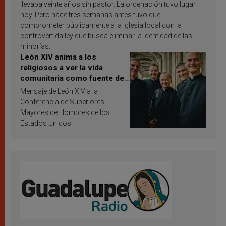
llevaba veinte años sin pastor. La ordenación tuvo lugar
hoy. Pero hace tres semanas antes tuvo que
comprometer públicamente a la Iglesia local con la
controvertida ley que busca eliminar la identidad de las
minorías.
León XIV anima a los
religiosos a ver la vida
comunitaria como fuente de
inspiración y santificación
Mensaje de León XIV a la
Conferencia de Superiores
Mayores de Hombres de los
Estados Unidos