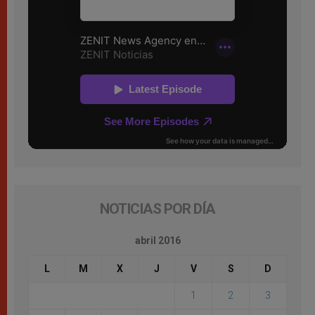
NOTICIAS POR DÍA
abril 2016
L
M
X
J
V
S
D
1
2
3