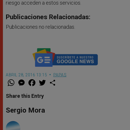
riesgo acceden a estos servicios.
Publicaciones Relacionadas:
Publicaciones no relacionadas.
ABRIL 28, 2016 13:15
PAPAS
W
M
F
T
S
h
e
a
w
h
a
s
c
i
a
t
s
e
t
r
Share this Entry
s
e
b
t
e
A
n
o
e
p
g
o
r
Sergio Mora
p
e
k
r