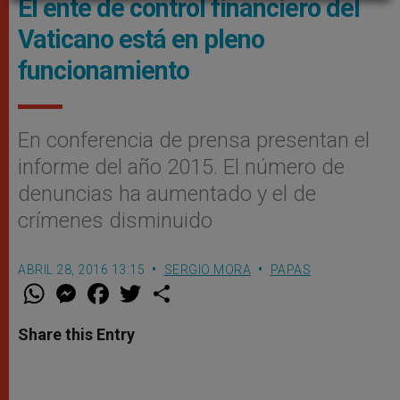
El ente de control financiero del
Vaticano está en pleno
funcionamiento
En conferencia de prensa presentan el
informe del año 2015. El número de
denuncias ha aumentado y el de
crímenes disminuido
ABRIL 28, 2016 13:15
SERGIO MORA
PAPAS
W
M
F
T
S
h
e
a
w
h
a
s
c
i
a
t
s
e
t
r
Share this Entry
s
e
b
t
e
A
n
o
e
p
g
o
r
p
e
k