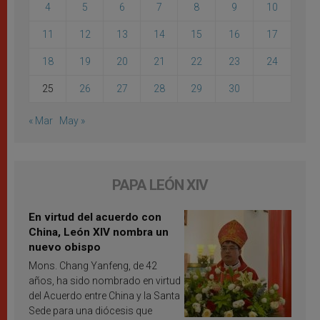
4
5
6
7
8
9
10
11
12
13
14
15
16
17
18
19
20
21
22
23
24
25
26
27
28
29
30
« Mar
May »
PAPA LEÓN XIV
En virtud del acuerdo con
China, León XIV nombra un
nuevo obispo
Mons. Chang Yanfeng, de 42
años, ha sido nombrado en virtud
del Acuerdo entre China y la Santa
Sede para una diócesis que