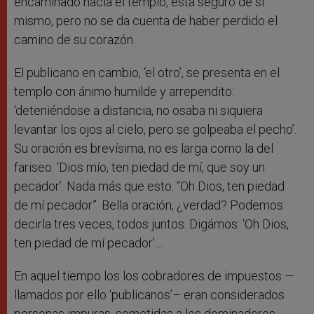
encaminado hacia el templo, está seguro de sí
mismo, pero no se da cuenta de haber perdido el
camino de su corazón.
El publicano en cambio, ‘el otro’, se presenta en el
templo con ánimo humilde y arrependito:
‘deteniéndose a distancia, no osaba ni siquiera
levantar los ojos al cielo, pero se golpeaba el pecho’.
Su oración es brevísima, no es larga como la del
fariseo: ‘Dios mío, ten piedad de mí, que soy un
pecador’. Nada más que esto. “Oh Dios, ten piedad
de mí pecador”. Bella oración, ¿verdad? Podemos
decirla tres veces, todos juntos. Digámos: ‘Oh Dios,
ten piedad de mí pecador’…
En aquel tiempo los los cobradores de impuestos —
llamados por ello ‘publicanos’– eran considerados
personas impuras, sometidas a los dominadores