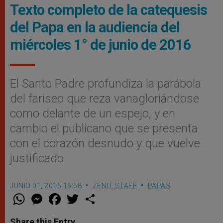
Texto completo de la catequesis
del Papa en la audiencia del
miércoles 1° de junio de 2016
El Santo Padre profundiza la parábola
del fariseo que reza vanagloriándose
como delante de un espejo, y en
cambio el publicano que se presenta
con el corazón desnudo y que vuelve
justificado
JUNIO 01, 2016 16:58
ZENIT STAFF
PAPAS
W
M
F
T
S
h
e
a
w
h
a
s
c
i
a
t
s
e
t
r
Share this Entry