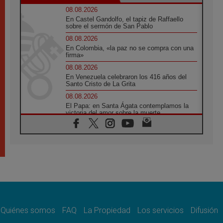
08.08.2026
En Castel Gandolfo, el tapiz de Raffaello
sobre el sermón de San Pablo
08.08.2026
En Colombia, «la paz no se compra con una
firma»
08.08.2026
En Venezuela celebraron los 416 años del
Santo Cristo de La Grita
08.08.2026
El Papa: en Santa Ágata contemplamos la
victoria del amor sobre la muerte
08.08.2026
León XIV visitará el Santuario de la Madre
del Buen Consejo de Genazzano
07.08.2026
Filipinas: el Vicariato Apostólico de Calapán
se convierte en diócesis
07.08.2026
Honduras: Los desplazados invisibles de una
crisis olvidada
Quiénes somos
FAQ
La Propiedad
Los servicios
Difusión
07.08.2026
Bokalic: "En Argentina el Papa León señalará