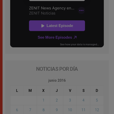
NOTICIAS POR DÍA
junio 2016
L
M
X
J
V
S
D
1
2
3
4
5
6
7
8
9
10
11
12