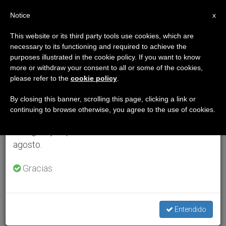
ES
Notice
×
x
Aviso importante
This website or its third party tools use cookies, which are
necessary to its functioning and required to achieve the
Del 27 de julio al 7 de agosto haremos la pausa
purposes illustrated in the cookie policy. If you want to know
anual, aprovechando que en el periodo de verano
more or withdraw your consent to all or some of the cookies,
please refer to the
cookie policy
.
se generan menos informaciones y también el
consumo de las mismas disminuye.
By closing this banner, scrolling this page, clicking a link or
continuing to browse otherwise, you agree to the use of cookies.
Retomamos el trabajo ordinario de las ediciones
en inglés y español de ZENIT el lunes 10 de
agosto.
Gracias.
Entendido