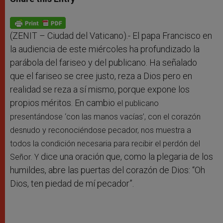
s
e
b
t
e
A
n
o
e
p
g
o
r
p
e
k
r
(ZENIT – Ciudad del Vaticano).- El papa Francisco en
la audiencia de este miércoles ha profundizado la
parábola del fariseo y del publicano. Ha señalado
que el fariseo se cree justo, reza a Dios pero en
realidad se reza a sí mismo, porque expone los
propios méritos. En cambio
el publicano
presentándose ‘con las manos vacías’, con el corazón
desnudo y reconociéndose pecador, nos muestra a
todos la condición necesaria para recibir el perdón del
dice una oración que, como la plegaria de los
Señor. Y
humildes, abre las puertas del corazón de Dios: “Oh
Dios, ten piedad de mí pecador”.