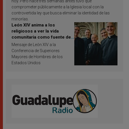
hoy. Pero hace tres semanas antes tuvo que
comprometer públicamente a la Iglesia local con la
controvertida ley que busca eliminar la identidad de las
minorías.
León XIV anima a los
religiosos a ver la vida
comunitaria como fuente de
inspiración y santificación
Mensaje de León XIV a la
Conferencia de Superiores
Mayores de Hombres de los
Estados Unidos