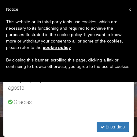
ES
Notice
×
x
Aviso importante
This website or its third party tools use cookies, which are
necessary to its functioning and required to achieve the
Del 27 de julio al 7 de agosto haremos la pausa
DÍA
purposes illustrated in the cookie policy. If you want to know
anual, aprovechando que en el periodo de verano
Junio 2nd, 2016
more or withdraw your consent to all or some of the cookies,
please refer to the
cookie policy
.
se generan menos informaciones y también el
consumo de las mismas disminuye.
By closing this banner, scrolling this page, clicking a link or
continuing to browse otherwise, you agree to the use of cookies.
ÚLTIMAS NOTICIAS
Retomamos el trabajo ordinario de las ediciones
en inglés y español de ZENIT el lunes 10 de
agosto.
Gracias.
San Juan Grande Román – 3 de junio
Entendido