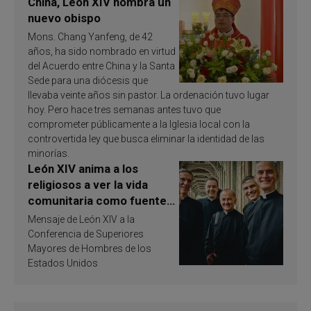
China, León XIV nombra un
nuevo obispo
Mons. Chang Yanfeng, de 42
años, ha sido nombrado en virtud
del Acuerdo entre China y la Santa
Sede para una diócesis que
llevaba veinte años sin pastor. La ordenación tuvo lugar
hoy. Pero hace tres semanas antes tuvo que
comprometer públicamente a la Iglesia local con la
controvertida ley que busca eliminar la identidad de las
minorías.
León XIV anima a los
religiosos a ver la vida
comunitaria como fuente
de inspiración y
Mensaje de León XIV a la
santificación
Conferencia de Superiores
Mayores de Hombres de los
Estados Unidos