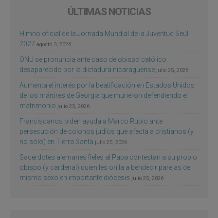
ÚLTIMAS NOTICIAS
Himno oficial de la Jornada Mundial de la Juventud Seúl
2027
agosto 3, 2026
ONU se pronuncia ante caso de obispo católico
desaparecido por la dictadura nicaragüense
julio 25, 2026
Aumenta el interés por la beatificación en Estados Unidos
de los mártires de Georgia que murieron defendiendo el
matrimonio
julio 25, 2026
Franciscanos piden ayuda a Marco Rubio ante
persecución de colonos judíos que afecta a cristianos (y
no sólo) en Tierra Santa
julio 25, 2026
Sacerdotes alemanes fieles al Papa contestan a su propio
obispo (y cardenal) quien les orilla a bendecir parejas del
mismo sexo en importante diócesis
julio 25, 2026