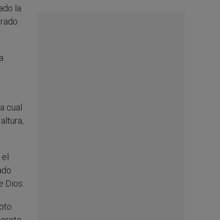
ado la
trado
a
a cual
altura,
 el
iado
e Dios.
moto
oroto,