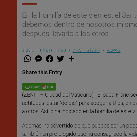
En la homilía de este viernes, el Sa
debemos dentro de nosotros mismos e
después llevarlo a los otros
JUNIO 10, 2016 17:30
ZENIT STAFF
PAPAS
W
M
F
T
S
h
e
a
w
h
a
s
c
i
a
t
s
e
t
r
Share this Entry
s
e
b
t
e
A
n
o
e
p
g
o
r
p
e
k
(ZENIT – Ciudad del Vaticano).-
El papa Francisc
r
actitudes: estar “de pie” para acoger a Dios, en p
a otros. Así lo ha indicado en la homilía de este 
Además, ha advertido de que puedes ser un pec
también un pre elegido que ha consagrado la vida