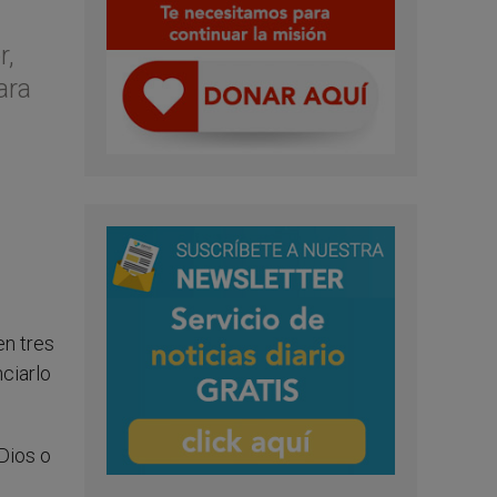
r,
ara
en tres
nciarlo
Dios o