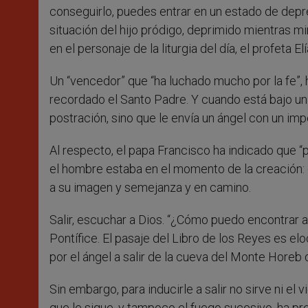
conseguirlo, puedes entrar en un estado de depre
situación del hijo pródigo, deprimido mientras m
en el personaje de la liturgia del día, el profeta Elí
Un “vencedor” que “ha luchado mucho por la fe”, 
recordado el Santo Padre. Y cuando está bajo un
postración, sino que le envía un ángel con un impe
Al respecto, el papa Francisco ha indicado que “p
el hombre estaba en el momento de la creación: d
a su imagen y semejanza y en camino.
Salir, escuchar a Dios. “¿Cómo puedo encontrar a
Pontífice. El pasaje del Libro de los Reyes es el
por el ángel a salir de la cueva del Monte Horeb 
Sin embargo, para inducirle a salir no sirve ni el
que le sigue, y tampoco el fuego sucesivo, ha p