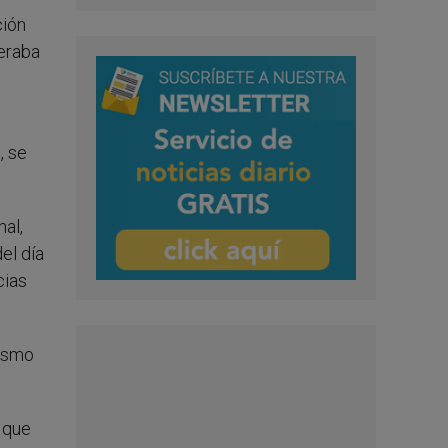
ción
deraba
, se
al,
el día
cias
cismo
 que