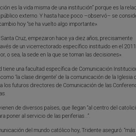
ión es la vida misma de una institución” porque es la rela
o y público externo. Y hasta hace poco –observó– se consi
cambio hoy “se ha vuelto algo importante».
a Santa Cruz, empezaron hace ya diez años, precisamente
avés de un vicerrectorado específico instituido en el 2011
r, o sea, la sede en la que se toman las decisiones».
d tiene una facultad específica de Comunicación Institucion
omo ‘la clase dirigente’ de la comunicación de la Iglesia d
 a los futuros directores de Comunicación de las Conferen
as.
enen de diversos países, que llegan “al centro del catoli
 poner al servicio de las periferias…”.
omunicación del mundo católico hoy, Tridente aseguró: “más