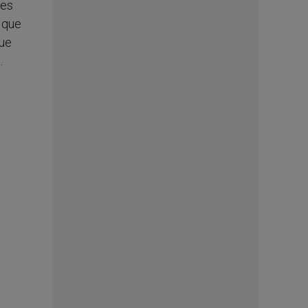
 es
o que
que
.