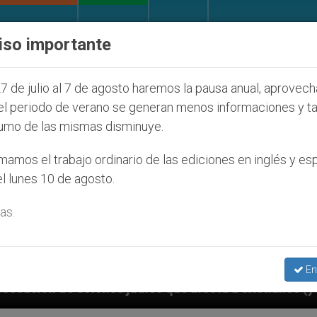
IGLESIA Y MUNDO
DOCUMENTOS
DONATIVOS
iso importante
7 de julio al 7 de agosto haremos la pausa anual, aprovec
el periodo de verano se generan menos informaciones y t
umo de las mismas disminuye.
amos el trabajo ordinario de las ediciones en inglés y es
l lunes 10 de agosto.
as.
En
judíos que afecta a cristianos (y no sólo) en Tierra 