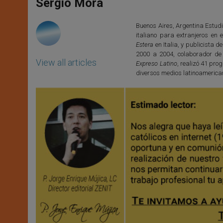
p
g
o
r
Sergio Mora
p
e
k
r
Buenos Aires, Argentina Estudi
italiano para extranjeros en e
Estera
en Italia, y publicista d
2000 a 2004, colaborador de
View all articles
Expreso Latino
, realizó 41 pr
diversos medios latinoamerica