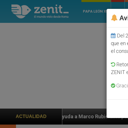
PAPA LEÓN XIV
ROMA
Av
Del 2
que en 
el cons
Retom
ZENIT e
Graci
iden ayuda a Marco Rubio ante persecución de colonos 
ACTUALIDAD