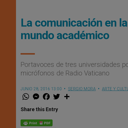
La comunicación en la 
mundo académico
Portavoces de tres universidades pon
micrófonos de Radio Vaticano
JUNIO 28, 2016 13:00
SERGIO MORA
ARTE Y CULT
W
M
F
T
S
h
e
a
w
h
a
s
c
i
a
t
s
e
t
r
Share this Entry
s
e
b
t
e
A
n
o
e
p
g
o
r
p
e
k