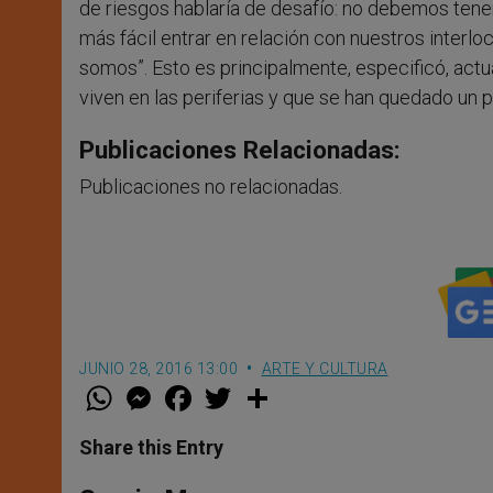
de riesgos hablaría de desafío: no debemos ten
más fácil entrar en relación con nuestros interlo
somos”. Esto es principalmente, especificó, actu
viven en las periferias y que se han quedado un
Publicaciones Relacionadas:
Publicaciones no relacionadas.
JUNIO 28, 2016 13:00
ARTE Y CULTURA
W
M
F
T
S
h
e
a
w
h
a
s
c
i
a
t
s
e
t
r
Share this Entry
s
e
b
t
e
A
n
o
e