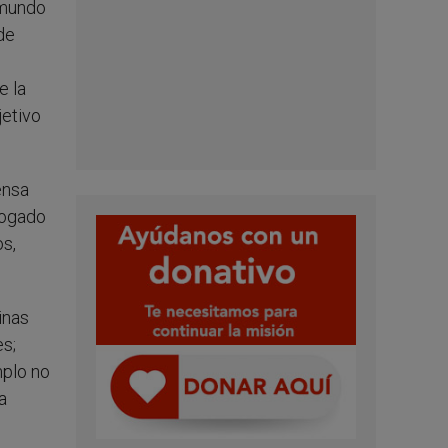
 mundo
de
e la
jetivo
ensa
rrogado
os,
inas
es;
mplo no
a