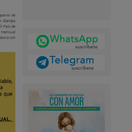
perior de
e Stampa
El País
de
l mensual
abora con