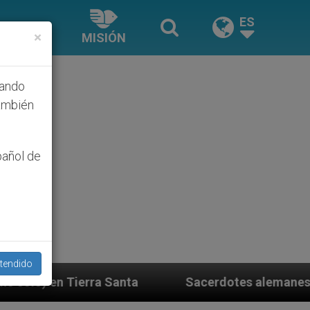
ES
×
MISIÓN
hando
ambién
pañol de
tendido
Santa
Sacerdotes alemanes fieles al Papa contes