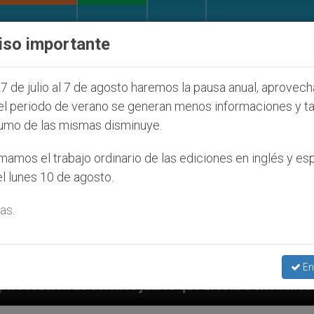
IGLESIA Y MUNDO
DOCUMENTOS
DONATIVOS
iso importante
7 de julio al 7 de agosto haremos la pausa anual, aprovec
el periodo de verano se generan menos informaciones y t
umo de las mismas disminuye.
amos el trabajo ordinario de las ediciones en inglés y es
l lunes 10 de agosto.
as.
En
s que afecta a cristianos (y no sólo) en Tierra Santa