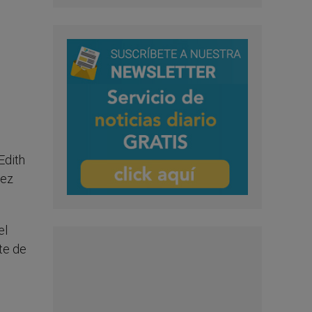
Edith
iez
el
te de