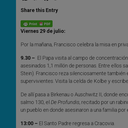
a
s
c
i
a
t
s
e
t
r
Share this Entry
s
e
b
t
e
A
n
o
e
p
g
o
r
p
e
k
Viernes 29 de julio:
r
Por la mañana, Francisco celebra la misa en priv
9.30 –
El Papa visita al campo de concentración d
asesinados 1,1 millón de personas. Entre ellos s
Stein). Francisco reza silenciosamente también e
supervivientes. Visita la celda de Kolbe y escrib
De allí pasa a Birkenau o Auschwitz II, donde encu
salmo 130, el
De Profundis
, recitado por un rab
un pueblo en donde asesinaron a una familia por e
13:00 –
El Santo Padre regresa a Cracovia.