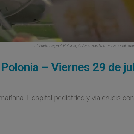
El Vuelo Llega A Polonia, Al Aeropuerto Internacional Jua
Polonia – Viernes 29 de jul
mañana. Hospital pediátrico y vía crucis con