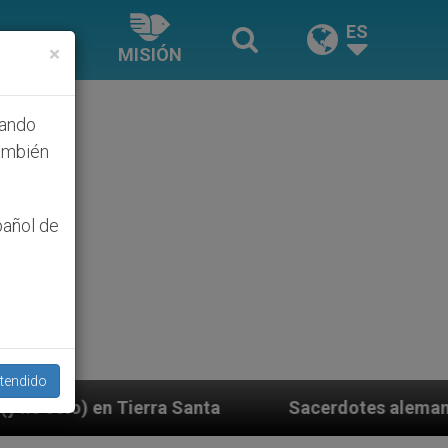
ES
×
MISIÓN
hando
ambién
pañol de
tendido
Sacerdotes alemanes fieles al Papa contestan a