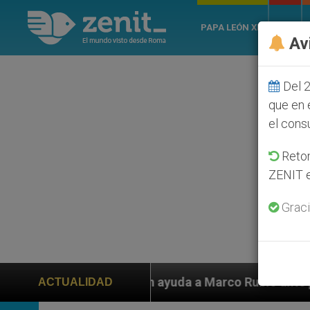
PAPA LEÓN XIV
ROMA
Av
Del 2
que en 
el cons
Retom
ZENIT e
Graci
ayuda a Marco Rubio ante persecución de colonos judío
ACTUALIDAD