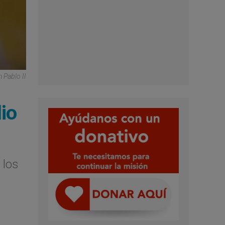
n Pablo II
io
 los