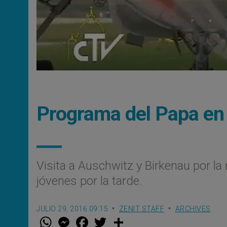
Programa del Papa en 
Visita a Auschwitz y Birkenau por la 
jóvenes por la tarde.
JULIO 29, 2016 09:15
ZENIT STAFF
ARCHIVES
W
M
F
T
S
h
e
a
w
h