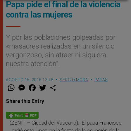
Papa pide el final de la violencia
contra las mujeres
Y por las poblaciones golpeadas por
«masacres realizadas en un silencio
vergonzoso, sin atraer ni siquiera
nuestra atención”.
AGOSTO 15, 2016 13:48
SERGIO MORA
PAPAS
W
M
F
T
S
h
e
a
w
h
a
s
c
i
a
t
s
e
t
r
Share this Entry
s
e
b
t
e
A
n
o
e
p
g
o
r
p
e
k
r
(ZENIT – Ciudad del Vaticano).- El papa Francisco
pidió este lunes, en la fiesta de la Asunción de la