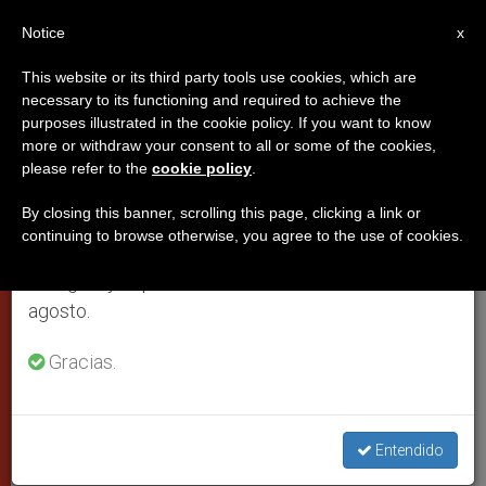
ES
Notice
×
x
Aviso importante
This website or its third party tools use cookies, which are
necessary to its functioning and required to achieve the
Del 27 de julio al 7 de agosto haremos la pausa
PAPAS
purposes illustrated in the cookie policy. If you want to know
anual, aprovechando que en el periodo de verano
more or withdraw your consent to all or some of the cookies,
please refer to the
cookie policy
.
se generan menos informaciones y también el
consumo de las mismas disminuye.
By closing this banner, scrolling this page, clicking a link or
continuing to browse otherwise, you agree to the use of cookies.
Retomamos el trabajo ordinario de las ediciones
en inglés y español de ZENIT el lunes 10 de
agosto.
Gracias.
PHOTO.VA
Entendido
Festividad de la Asunción: el