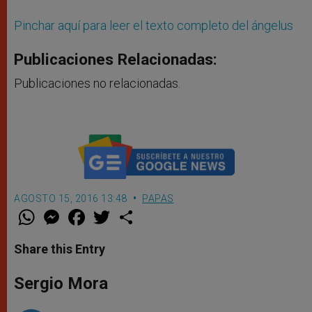
Pinchar aquí para leer el texto completo del ángelus
Publicaciones Relacionadas:
Publicaciones no relacionadas.
AGOSTO 15, 2016 13:48
PAPAS
W
M
F
T
S
h
e
a
w
h
a
s
c
i
a
t
s
e
t
r
Share this Entry
s
e
b
t
e
A
n
o
e
p
g
o
r
Sergio Mora
p
e
k
r