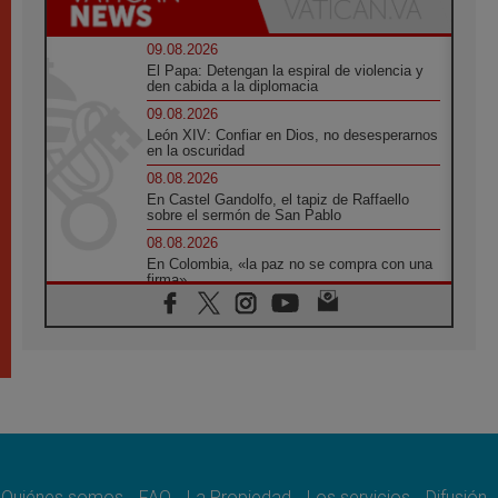
09.08.2026
El Papa: Detengan la espiral de violencia y
den cabida a la diplomacia
09.08.2026
León XIV: Confiar en Dios, no desesperarnos
en la oscuridad
08.08.2026
En Castel Gandolfo, el tapiz de Raffaello
sobre el sermón de San Pablo
08.08.2026
En Colombia, «la paz no se compra con una
firma»
08.08.2026
En Venezuela celebraron los 416 años del
Santo Cristo de La Grita
08.08.2026
El Papa: en Santa Ágata contemplamos la
victoria del amor sobre la muerte
08.08.2026
León XIV visitará el Santuario de la Madre
del Buen Consejo de Genazzano
Quiénes somos
FAQ
La Propiedad
Los servicios
Difusión