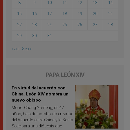
8
9
10
11
12
13
14
15
16
17
18
19
20
21
22
23
24
25
26
27
28
29
30
31
« Jul
Sep »
PAPA LEÓN XIV
En virtud del acuerdo con
China, León XIV nombra un
nuevo obispo
Mons. Chang Yanfeng, de 42
años, ha sido nombrado en virtud
del Acuerdo entre China y la Santa
Sede para una diócesis que