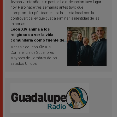
llevaba veinte años sin pastor. La ordenación tuvo lugar
hoy. Pero hace tres semanas antes tuvo que
comprometer públicamente a la Iglesia local con la
controvertida ley que busca eliminar la identidad de las
minorías.
León XIV anima a los
religiosos a ver la vida
comunitaria como fuente de
inspiración y santificación
Mensaje de León XIV a la
Conferencia de Superiores
Mayores de Hombres de los
Estados Unidos