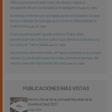
ONU se pronuncia ante caso de obispo católico
desaparecido por la dictadura nicaragüense
julio 25, 2026
Aumenta el interés por la beatificación en Estados Unidos
de los mártires de Georgia que murieron defendiendo el
matrimonio
julio 25, 2026
Franciscanos piden ayuda a Marco Rubio ante
persecución de colonos judíos que afecta a cristianos (y
no sólo) en Tierra Santa
julio 25, 2026
Sacerdotes alemanes fieles al Papa contestan a su propio
obispo (y cardenal) quien les orilla a bendecir parejas del
mismo sexo en importante diócesis
julio 25, 2026
PUBLICACIONES MÁS VISTAS
Himno oficial de la Jornada Mundial de la
Juventud Seúl 2027
3 Ago 2026