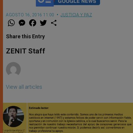
AGOSTO 16, 2016 11:00
JUSTICIA Y PAZ
W
M
F
T
S
h
e
a
w
h
a
s
c
i
a
t
s
e
t
r
Share this Entry
s
e
b
t
e
A
n
o
e
p
g
o
r
ZENIT Staff
p
e
k
r
View all articles