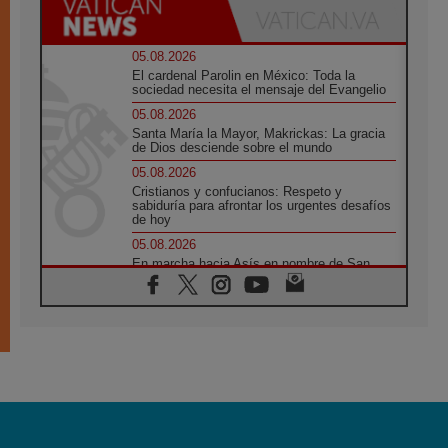
05.08.2026
El cardenal Parolin en México: Toda la
sociedad necesita el mensaje del Evangelio
05.08.2026
Santa María la Mayor, Makrickas: La gracia
de Dios desciende sobre el mundo
05.08.2026
Cristianos y confucianos: Respeto y
sabiduría para afrontar los urgentes desafíos
de hoy
05.08.2026
En marcha hacia Asís en nombre de San
Francisco, a la espera de León
05.08.2026
Venezuela, Padre Pagniello: "En medio del
dolor, una Iglesia que no se rinde"
05.08.2026
La Fuerza del "Círculo de Héroes" con el
Papa en la Audiencia General
05.08.2026
Nuncio en Ucrania: Preocupa escuchar a