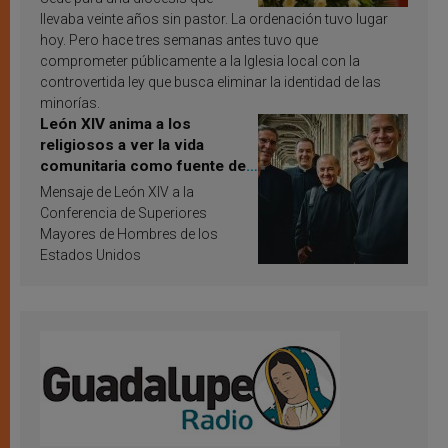
llevaba veinte años sin pastor. La ordenación tuvo lugar
hoy. Pero hace tres semanas antes tuvo que
comprometer públicamente a la Iglesia local con la
controvertida ley que busca eliminar la identidad de las
minorías.
León XIV anima a los
religiosos a ver la vida
comunitaria como fuente de
inspiración y santificación
Mensaje de León XIV a la
Conferencia de Superiores
Mayores de Hombres de los
Estados Unidos