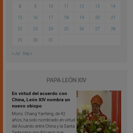
8
9
10
11
12
13
14
15
16
17
18
19
20
21
22
23
24
25
26
27
28
29
30
31
« Jul
Sep »
PAPA LEÓN XIV
En virtud del acuerdo con
China, León XIV nombra un
nuevo obispo
Mons. Chang Yanfeng, de 42
años, ha sido nombrado en virtud
del Acuerdo entre China y la Santa
Sede para una diócesis que