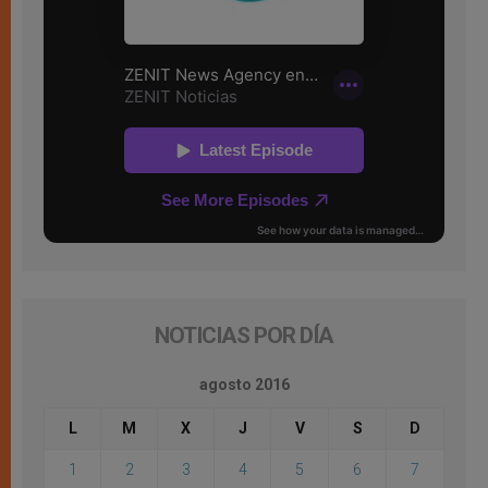
NOTICIAS POR DÍA
agosto 2016
L
M
X
J
V
S
D
1
2
3
4
5
6
7