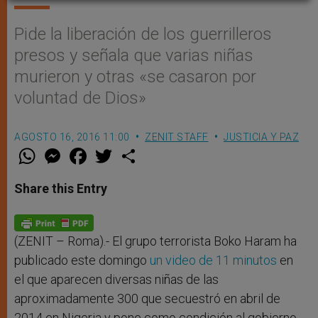
Pide la liberación de los guerrilleros
presos y señala que varias niñas
murieron y otras «se casaron por
voluntad de Dios»
AGOSTO 16, 2016 11:00
ZENIT STAFF
JUSTICIA Y PAZ
W
M
F
T
S
h
e
a
w
h
a
s
c
i
a
t
s
e
t
r
Share this Entry
s
e
b
t
e
A
n
o
e
p
g
o
r
p
e
k
r
(ZENIT – Roma).- El grupo terrorista Boko Haram ha
publicado este domingo
un video de 11 minutos
en
el que aparecen diversas niñas de las
aproximadamente 300 que secuestró en abril de
2014 en Nigeria y pone como condición al gobierno