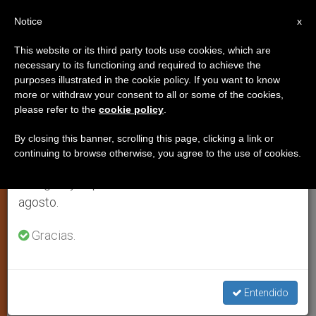
ES
Notice
×
x
Aviso importante
This website or its third party tools use cookies, which are
necessary to its functioning and required to achieve the
Del 27 de julio al 7 de agosto haremos la pausa
JUSTICIA Y PAZ
purposes illustrated in the cookie policy. If you want to know
anual, aprovechando que en el periodo de verano
more or withdraw your consent to all or some of the cookies,
please refer to the
cookie policy
.
se generan menos informaciones y también el
consumo de las mismas disminuye.
By closing this banner, scrolling this page, clicking a link or
continuing to browse otherwise, you agree to the use of cookies.
Retomamos el trabajo ordinario de las ediciones
en inglés y español de ZENIT el lunes 10 de
agosto.
Gracias.
El Video De Boko Haram En Youtube
Boko Haram negocia a las niñas
secuestradas de Chibok
Entendido