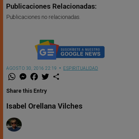
Publicaciones Relacionadas:
Publicaciones no relacionadas.
AGOSTO 30, 2016 22:19
ESPIRITUALIDAD
W
M
F
T
S
h
e
a
w
h
a
s
c
i
a
t
s
e
t
r
Share this Entry
s
e
b
t
e
A
n
o
e
p
g
o
r
Isabel Orellana Vilches
p
e
k
r