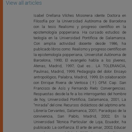
View all articles
Isabel Orellana Vilches Misionera idente. Doctora en
Filosofía por la Universidad Autónoma de Barcelona
con la tesis Realismo y progreso científico en la
epistemología popperiana. Ha cursado estudios de
teología en la Universidad Pontificia de Salamanca.
Con amplia actividad docente desde 1986, ha
publicado libros como: Realismo y progreso científico en
la epistemología popperiana, Universitat Autònoma de
Barcelona, 1993; El evangelio habla a los jóvenes,
Atenas, Madrid, 1997; Qué es... LA TOLERANCIA,
Paulinas, Madrid, 1999; Pedagogía del dolor. Ensayo
antropológico, Palabra, Madrid, 1999; En colaboración
con Enrique Rivera de Ventosa (†) OFM. Cap. San
Francisco de Asís y Fernando Rielo: Convergencias.
Respuestas desde la fe a los interrogantes del hombre
de hoy, Universidad Pontificia, Salamanca, 2001; La
"mirada" del cine. Recursos didácticos del séptimo arte.
Librería Cervantes, Salamanca, 2001; Paradojas de la
convivencia, San Pablo, Madrid, 2002; En la
Universidad Técnica Particular de Loja, Ecuador, ha
publicado: La confianza. El arte de amar, 2002; Educar