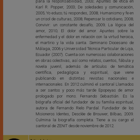
para la responsabilidad, 2003; Apuntes de ética en
Karl R. Popper, 2003; De soledades y comunicación,
2005; Yo educo; tú respondes, 2008; Humanismo y fe en
un crisol de culturas, 2008; Repensar lo cotidiano, 2008;
Convivir: un constante desafío, 2009; La lógica del
amor, 2010; El dolor del amor. Apuntes sobre la
enfermedad y el dolor en relación con la virtud heroica,
el martirio y la vida santa. Seminario Diocesano de
Málaga, 2006 y Universidad Técnica Particular de Loja,
Ecuador (2007). Cuenta con numerosas colaboraciones
en obras colectivas, así como relatos, cuentos, fábula y
novela juvenil, además de artículos de temática
científica, pedagógica y espiritual, que viene
publicando en distintas revistas nacionales e
internacionales. En 2012 culminó el santoral Llamados
a ser santos y poco más tarde Epopeyas de amor
prologado por mons. Fernando Sebastián. Es la
biógrafa oficial del fundador de su familia espiritual,
autora de Fernando Rielo Pardal. Fundador de los
Misioneros Identes, Desclée de Brouwer, Bilbao, 2009.
Culmina la biografía completa. Tiene a su cargo el
santoral de ZENIT desde noviembre de 2012.