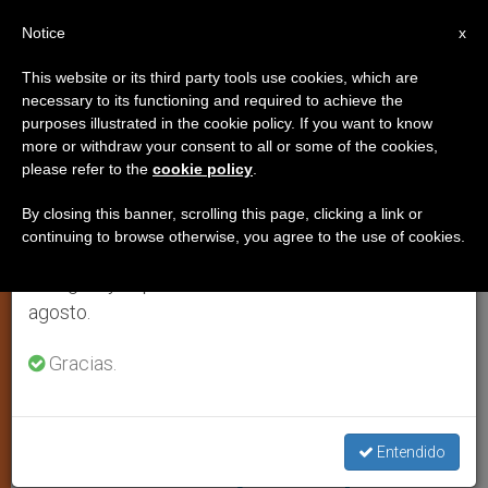
ES
Notice
×
x
Aviso importante
This website or its third party tools use cookies, which are
necessary to its functioning and required to achieve the
Del 27 de julio al 7 de agosto haremos la pausa
ESPIRITUALIDAD
purposes illustrated in the cookie policy. If you want to know
anual, aprovechando que en el periodo de verano
more or withdraw your consent to all or some of the cookies,
please refer to the
cookie policy
.
se generan menos informaciones y también el
consumo de las mismas disminuye.
By closing this banner, scrolling this page, clicking a link or
continuing to browse otherwise, you agree to the use of cookies.
Retomamos el trabajo ordinario de las ediciones
en inglés y español de ZENIT el lunes 10 de
agosto.
Gracias.
Beate Pere Tarrés. WIKIMEDIA COMMONS
Entendido