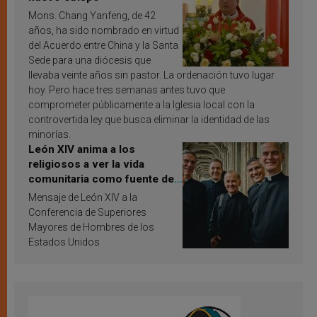
Mons. Chang Yanfeng, de 42
años, ha sido nombrado en virtud
del Acuerdo entre China y la Santa
Sede para una diócesis que
llevaba veinte años sin pastor. La ordenación tuvo lugar
hoy. Pero hace tres semanas antes tuvo que
comprometer públicamente a la Iglesia local con la
controvertida ley que busca eliminar la identidad de las
minorías.
León XIV anima a los
religiosos a ver la vida
comunitaria como fuente de
inspiración y santificación
Mensaje de León XIV a la
Conferencia de Superiores
Mayores de Hombres de los
Estados Unidos