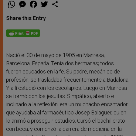
W
M
F
T
S
h
e
a
w
h
a
s
c
i
a
t
s
e
t
r
Share this Entry
s
e
b
t
e
A
n
o
e
p
g
o
r
p
e
k
r
Nació el 30 de mayo de 1905 en Manresa,
Barcelona, España. Tenía dos hermanas; todos
fueron educados en la fe. Su padre, mecánico de
profesión, se trasladaba frecuentemente a Badalona.
Y allí estudió con los escolapios. Luego en Manresa
se formó con los jesuitas. Simpático, abierto e
inclinado a la reflexión, era un muchacho encantador
que ayudaba al farmacéutico Josep Balaguer, quien
lo animó a proseguir estudios. Cursó el bachillerato
con beca, y comenzó la carrera de medicina en la