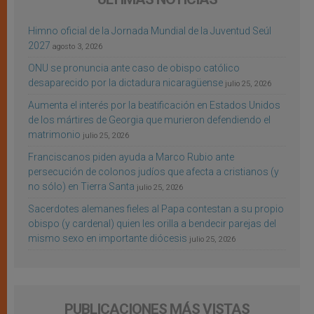
Himno oficial de la Jornada Mundial de la Juventud Seúl
2027
agosto 3, 2026
ONU se pronuncia ante caso de obispo católico
desaparecido por la dictadura nicaragüense
julio 25, 2026
Aumenta el interés por la beatificación en Estados Unidos
de los mártires de Georgia que murieron defendiendo el
matrimonio
julio 25, 2026
Franciscanos piden ayuda a Marco Rubio ante
persecución de colonos judíos que afecta a cristianos (y
no sólo) en Tierra Santa
julio 25, 2026
Sacerdotes alemanes fieles al Papa contestan a su propio
obispo (y cardenal) quien les orilla a bendecir parejas del
mismo sexo en importante diócesis
julio 25, 2026
PUBLICACIONES MÁS VISTAS