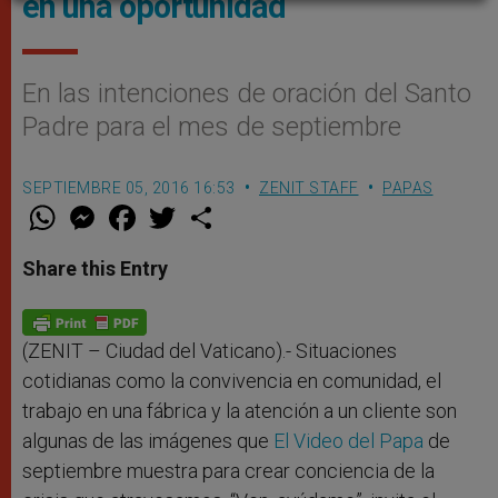
en una oportunidad
En las intenciones de oración del Santo
Padre para el mes de septiembre
SEPTIEMBRE 05, 2016 16:53
ZENIT STAFF
PAPAS
W
M
F
T
S
h
e
a
w
h
a
s
c
i
a
t
s
e
t
r
Share this Entry
s
e
b
t
e
A
n
o
e
p
g
o
r
p
e
k
r
(ZENIT – Ciudad del Vaticano).-
Situaciones
cotidianas como la convivencia en comunidad, el
trabajo en una fábrica y la atención a un cliente son
algunas de las imágenes que
El Video del Papa
de
septiembre muestra para crear conciencia de la