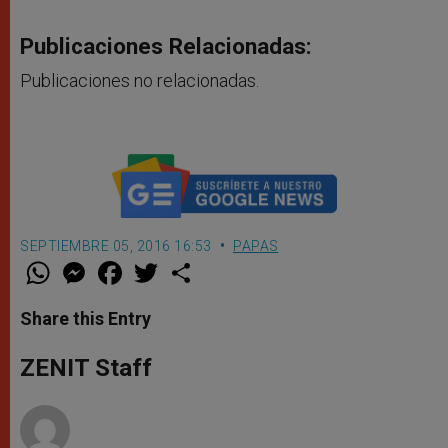
Publicaciones Relacionadas:
Publicaciones no relacionadas.
SEPTIEMBRE 05, 2016 16:53
PAPAS
W
M
F
T
S
h
e
a
w
h
a
s
c
i
a
t
s
e
t
r
Share this Entry
s
e
b
t
e
A
n
o
e
p
g
o
r
ZENIT Staff
p
e
k
r