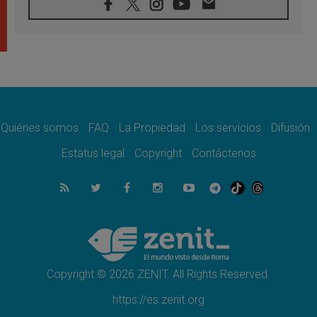
05.08.2026
Venezuela, Padre Pagniello: "En medio del
dolor, una Iglesia que no se rinde"
05.08.2026
La Fuerza del "Círculo de Héroes" con el
Papa en la Audiencia General
05.08.2026
Nuncio en Ucrania: Preocupa escuchar a
quienes bendicen la guerra
Quiénes somos
FAQ
La Propiedad
Los servicios
Difusión
05.08.2026
Estatus legal
Copyright
Contáctenos
Ucrania: Ataque masivo en Kyiv durante la
noche
05.08.2026
Colombo: "La visita del Papa a Argentina
llevará un mensaje de paz y dignidad
humana"
05.08.2026
Iglesia en Uruguay: la visita del Papa
fortalecerá la fe y la esperanza
Copyright © 2026 ZENIT. All Rights Reserved.
https://es.zenit.org