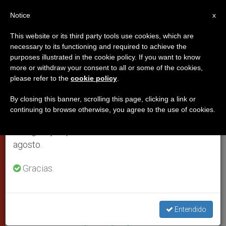
ES
Notice
×
x
Aviso importante
This website or its third party tools use cookies, which are
necessary to its functioning and required to achieve the
Del 27 de julio al 7 de agosto haremos la pausa
PAPAS
purposes illustrated in the cookie policy. If you want to know
anual, aprovechando que en el periodo de verano
more or withdraw your consent to all or some of the cookies,
please refer to the
cookie policy
.
se generan menos informaciones y también el
consumo de las mismas disminuye.
By closing this banner, scrolling this page, clicking a link or
continuing to browse otherwise, you agree to the use of cookies.
Retomamos el trabajo ordinario de las ediciones
en inglés y español de ZENIT el lunes 10 de
agosto.
Gracias.
El Vídeo Del Papa
El ‘Vídeo del Papa’ pide ayuda
para convertir la crisis humana
Entendido