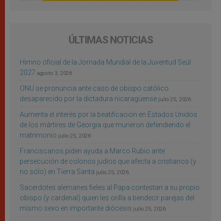
ÚLTIMAS NOTICIAS
Himno oficial de la Jornada Mundial de la Juventud Seúl
2027
agosto 3, 2026
ONU se pronuncia ante caso de obispo católico
desaparecido por la dictadura nicaragüense
julio 25, 2026
Aumenta el interés por la beatificación en Estados Unidos
de los mártires de Georgia que murieron defendiendo el
matrimonio
julio 25, 2026
Franciscanos piden ayuda a Marco Rubio ante
persecución de colonos judíos que afecta a cristianos (y
no sólo) en Tierra Santa
julio 25, 2026
Sacerdotes alemanes fieles al Papa contestan a su propio
obispo (y cardenal) quien les orilla a bendecir parejas del
mismo sexo en importante diócesis
julio 25, 2026