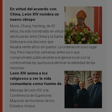
En virtud del acuerdo con
China, León XIV nombra un
nuevo obispo
Mons. Chang Yanfeng, de 42
años, ha sido nombrado en virtud
del Acuerdo entre China y la Santa
Sede para una diócesis que
llevaba veinte años sin pastor. La ordenación tuvo lugar
hoy. Pero hace tres semanas antes tuvo que
comprometer públicamente a la Iglesia local con la
controvertida ley que busca eliminar la identidad de las
minorías.
León XIV anima a los
religiosos a ver la vida
comunitaria como fuente de
inspiración y santificación
Mensaje de León XIV a la
Conferencia de Superiores
Mayores de Hombres de los
Estados Unidos