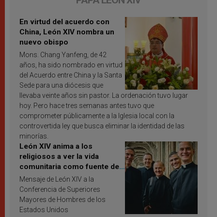
En virtud del acuerdo con
China, León XIV nombra un
nuevo obispo
Mons. Chang Yanfeng, de 42
años, ha sido nombrado en virtud
del Acuerdo entre China y la Santa
Sede para una diócesis que
llevaba veinte años sin pastor. La ordenación tuvo lugar
hoy. Pero hace tres semanas antes tuvo que
comprometer públicamente a la Iglesia local con la
controvertida ley que busca eliminar la identidad de las
minorías.
León XIV anima a los
religiosos a ver la vida
comunitaria como fuente de
inspiración y santificación
Mensaje de León XIV a la
Conferencia de Superiores
Mayores de Hombres de los
Estados Unidos