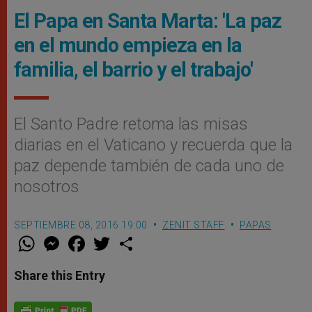
El Papa en Santa Marta: 'La paz
en el mundo empieza en la
familia, el barrio y el trabajo'
El Santo Padre retoma las misas
diarias en el Vaticano y recuerda que la
paz depende también de cada uno de
nosotros
SEPTIEMBRE 08, 2016 19:00
ZENIT STAFF
PAPAS
W
M
F
T
S
h
e
a
w
h
a
s
c
i
a
t
s
e
t
r
Share this Entry
s
e
b
t
e
A
n
o
e
p
g
o
r