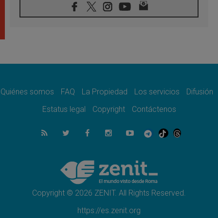
07.08.2026
Tagle: La guerra desfigura el mundo, solo la
revelación de Dios lo transfigura
07.08.2026
Presentada la Trienal de Arte de las
Universidades Católicas: «Exercises in
Empathy»
07.08.2026
Fortunatus Nwachukwu: la comunicación
como misión al servicio del Evangelio
Quiénes somos
FAQ
La Propiedad
Los servicios
Difusión
07.08.2026
Estatus legal
Copyright
Contáctenos
SIGNIS 2026, dar voz a las religiosas en el
espacio público
07.08.2026
Lanzan un proyecto de empoderamiento
digital para mujeres líderes en África
07.08.2026
Programa oficial del Viaje Apostólico del
Papa León XIV a Francia
Copyright © 2026 ZENIT. All Rights Reserved.
https://es.zenit.org