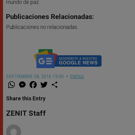
mundo de paz.
Publicaciones Relacionadas:
Publicaciones no relacionadas.
SEPTIEMBRE 08, 2016 19:00
PAPAS
W
M
F
T
S
h
e
a
w
h
a
s
c
i
a
t
s
e
t
r
Share this Entry
s
e
b
t
e
A
n
o
e
p
g
o
r
ZENIT Staff
p
e
k
r