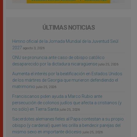
ÚLTIMAS NOTICIAS
Himno oficial de la Jornada Mundial de la Juventud Seúl
2027
agosto 3, 2026
ONU se pronuncia ante caso de obispo católico
desaparecido por la dictadura nicaragüense
julio 25, 2026
Aumenta el interés por la beatificación en Estados Unidos
de los mártires de Georgia que murieron defendiendo el
matrimonio
julio 25, 2026
Franciscanos piden ayuda a Marco Rubio ante
persecución de colonos judíos que afecta a cristianos (y
no sólo) en Tierra Santa
julio 25, 2026
Sacerdotes alemanes fieles al Papa contestan a su propio
obispo (y cardenal) quien les orilla a bendecir parejas del
mismo sexo en importante diócesis
julio 25, 2026