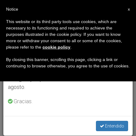
ES
Notice
×
x
Aviso importante
This website or its third party tools use cookies, which are
necessary to its functioning and required to achieve the
Del 27 de julio al 7 de agosto haremos la pausa
purposes illustrated in the cookie policy. If you want to know
anual, aprovechando que en el periodo de verano
more or withdraw your consent to all or some of the cookies,
please refer to the
cookie policy
.
se generan menos informaciones y también el
consumo de las mismas disminuye.
By closing this banner, scrolling this page, clicking a link or
continuing to browse otherwise, you agree to the use of cookies.
Retomamos el trabajo ordinario de las ediciones
en inglés y español de ZENIT el lunes 10 de
agosto.
Gracias.
Entendido