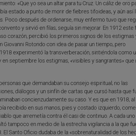
nto: «Que yo sea un altar para tu Cruz. Un cáliz de oro pa
a estado a punto de morir de fiebres tifoideas, y aún así 
ias. Poco después de ordenarse, muy enfermo tuvo que reg
nvento y sirvió en filas; seguía sin mejorar. En 1912 este f
nso corazón, percibió los primeros signos de los estigmas 
an Giovanni Rotondo con idea de pasar un tiempo, pero
e 1918 experimentó la transverberación, sintiéndola como 
y en septiembre los estigmas, «visibles y sangrantes» que
a personas que demandaban su consejo espiritual; no las
iones, diálogos y un sinfín de cartas que cursó hasta que f
xaminaban concienzudamente su caso. Y es que en 1918, al
abía recibido en sus manos, pies y costado izquierdo, com
iablo que arremetía contra él casi de continuo. A cada uno
faltó tampoco en medio de la estrecha vigilancia a la que fu
 El Santo Oficio dudaba de la «sobrenaturalidad de los he