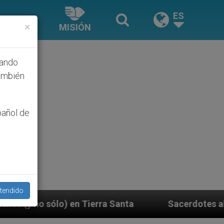
ES
×
MISIÓN
hando
ambién
pañol de
tendido
Santa
Sacerdotes alemanes fieles al Papa contes