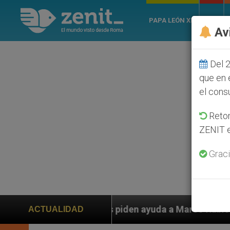
PAPA LEÓN XIV
ROMA
Av
Del 2
que en 
el cons
Retom
ZENIT e
Graci
iden ayuda a Marco Rubio ante persecución de colonos 
ACTUALIDAD