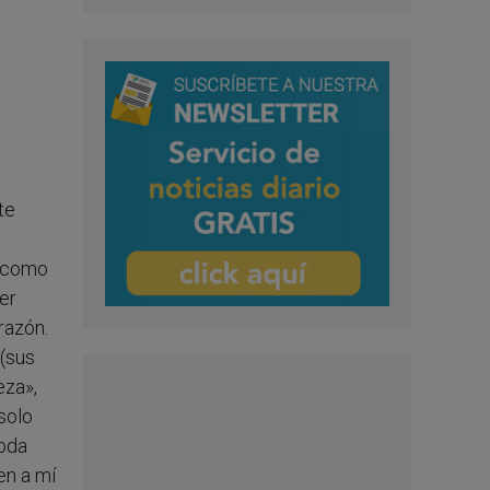
te
n como
er
razón.
 (sus
eza»,
solo
toda
en a mí