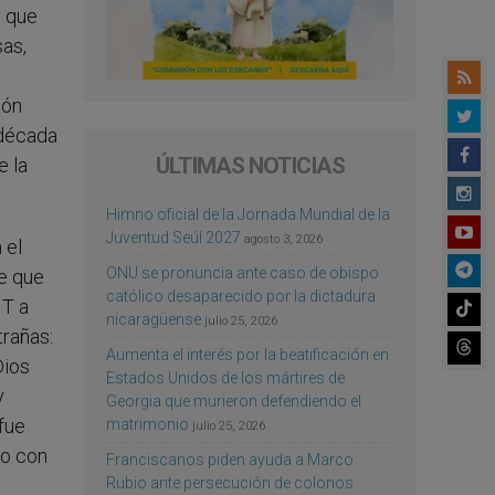
o que
sas,
ión
 década
ÚLTIMAS NOTICIAS
e la
Himno oficial de la Jornada Mundial de la
Juventud Seúl 2027
agosto 3, 2026
 el
ONU se pronuncia ante caso de obispo
te que
católico desaparecido por la dictadura
IT a
nicaragüense
julio 25, 2026
trañas:
Aumenta el interés por la beatificación en
Dios
Estados Unidos de los mártires de
y
Georgia que murieron defendiendo el
fue
matrimonio
julio 25, 2026
lo con
Franciscanos piden ayuda a Marco
Rubio ante persecución de colonos