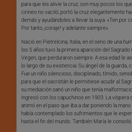
para que les alivie la cruz; son muy pocos los q
cirineo no vaciló; portó la cruz elegantemente has
demás y ayudándoles a llevar la suya: «Ten por ci
Por tanto, ¡coraje! y adelante siempre».
Nació en Pietrelcina, Italia, en el seno de una hu
los 5 años tuvo la primera aparición del Sagrad
Virgen, que perduraron siempre. A esa edad le as
lo largo de su existencia. Su ángel de la guarda, 
Fue un niño silencioso, disciplinado, tímido, sen
para que el sacristán le permitiese acudir al Sa
su mediación sanó un niño que tenía malformacion
Ingresó con los capuchinos en 1903. La víspera s
animó en el paso que iba a dar poniendo la mano 
había contemplado los sufrimientos que le espera
hasta el fin del mundo. También María le consoló.