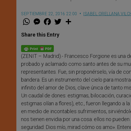
SEPTIEMBRE 22, 2016 22:00
ISABEL ORELLANA VILC
W
M
F
T
S
h
e
a
w
h
a
s
c
i
a
t
s
e
t
r
Share this Entry
s
e
b
t
e
A
n
o
e
p
g
o
r
p
e
k
(ZENIT – Madrid).- Francesco Forgione es una de
r
probado y aclamado como santo antes de su muert
representantes. Fue, sin proponérselo, vía de con
bandera. Es un instrumento del cielo para mostrar
infinito del amor de Dios, clave única de tanto m
Un caudal de dones: estigmas, bilocación, curació
estigmas olían a flores), etc., fueron llegando a l
en medio de incontables sufrimientos, sirviéndol
nos tienen envidia por una cosa: ellos no pueden 
seguridad: Dios mío, mirad cómo os amo». Entend