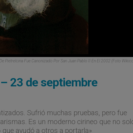
 De Pietrelcina Fue Canonizado Por San Juan Pablo II En El 2002 (Foto Wik
a – 23 de septiembre
izados. Sufrió muchas pruebas, pero fue
rismas. Es un moderno cirineo que no sol
 que ayudó a otros a portarla»