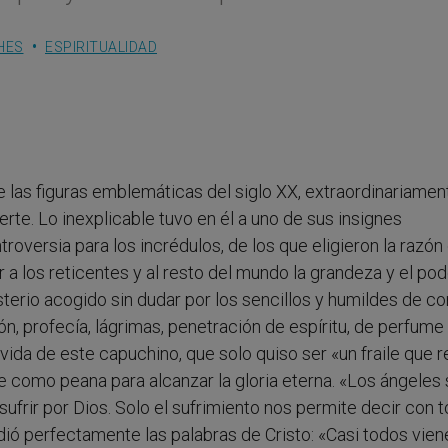
HES
ESPIRITUALIDAD
 las figuras emblemáticas del siglo XX, extraordinariamen
e. Lo inexplicable tuvo en él a uno de sus insignes
troversia para los incrédulos, de los que eligieron la razó
 a los reticentes y al resto del mundo la grandeza y el pod
isterio acogido sin dudar por los sencillos y humildes de co
n, profecía, lágrimas, penetración de espíritu, de perfume
a vida de este capuchino, que solo quiso ser «un fraile que r
e como peana para alcanzar la gloria eterna. «Los ángeles 
sufrir por Dios. Solo el sufrimiento nos permite decir con 
ió perfectamente las palabras de Cristo: «Casi todos vien