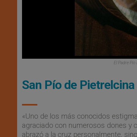
El Padre Pío
San Pío de Pietrelcin
«Uno de los más conocidos estigmat
agraciado con numerosos dones y ca
abrazó a la cruz personalmente, sino