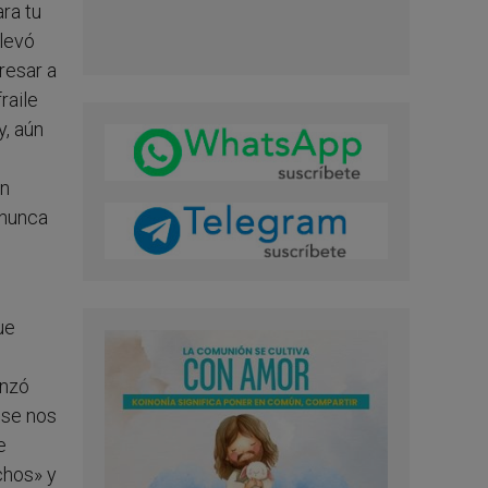
ra tu
llevó
resar a
raile
y, aún
un
 nunca
ue
enzó
 se nos
e
chos» y