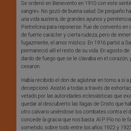
Se ordenó en Benevento en 1910 con este sentimie
sangre». No gozó de buena salud. De pequeño habí
una vida austera, de grandes ayunos y penitenc
Pietrelcina para reponerse. Fue de convento en co
de fuerte carácter y cierta rudeza, pero de inme
fugazmente, el amor místico. En 1916 partió a S
permaneció allí el resto de su vida. En agosto d
dardo de fuego que se le clavaba en el corazón, 
cesaron.
Había recibido el don de aglutinar en torno a sí 
decepcionó. Asistió a todas a través de exhortac
vetado por las autoridades eclesiásticas que e
quedar al descubierto las llagas de Cristo que h
otro calvario uniéndose los combates contra el d
concede la gracia que nos basta. Al P. Pío no le 
sometido, sobre todo entre los años 1922 y 1923.