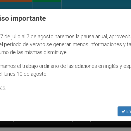
IGLESIA Y MUNDO
DOCUMENTOS
DONATIVOS
iso importante
7 de julio al 7 de agosto haremos la pausa anual, aprovec
el periodo de verano se generan menos informaciones y t
umo de las mismas disminuye.
amos el trabajo ordinario de las ediciones en inglés y es
l lunes 10 de agosto.
as.
En
judíos que afecta a cristianos (y no sólo) en Tierra 