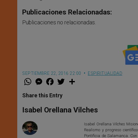
Publicaciones Relacionadas:
Publicaciones no relacionadas.
SEPTIEMBRE 22, 2016 22:00
ESPIRITUALIDAD
W
M
F
T
S
h
e
a
w
h
a
s
c
i
a
t
s
e
t
r
Share this Entry
s
e
b
t
e
A
n
o
e
p
g
o
r
Isabel Orellana Vilches
p
e
k
r
Isabel Orellana Vilches Mision
Realismo y progreso científi
Pontificia de Salamanca. Con