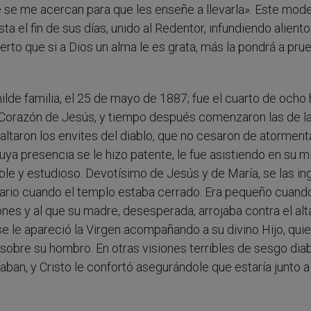
ue se me acercan para que les enseñe a llevarla». Este mod
ta el fin de sus días, unido al Redentor, infundiendo aliento
erto que si a Dios un alma le es grata, más la pondrá a pru
milde familia, el 25 de mayo de 1887; fue el cuarto de ocho h
o Corazón de Jesús, y tiempo después comenzaron las de l
altaron los envites del diablo, que no cesaron de atorment
cuya presencia se le hizo patente, le fue asistiendo en su mi
sible y estudioso. Devotísimo de Jesús y de María, se las in
grario cuando el templo estaba cerrado. Era pequeño cuand
es y al que su madre, desesperada, arrojaba contra el alta
e le apareció la Virgen acompañando a su divino Hijo, quie
sobre su hombro. En otras visiones terribles de sesgo dia
ban, y Cristo le confortó asegurándole que estaría junto a