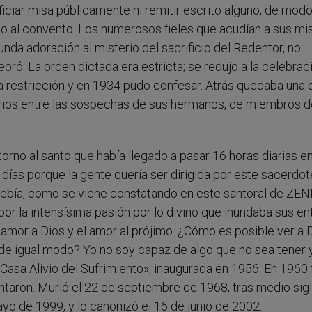
ficiar misa públicamente ni remitir escrito alguno, de mod
do al convento. Los numerosos fieles que acudían a sus mi
nda adoración al misterio del sacrificio del Redentor, no
ró. La orden dictada era estricta; se redujo a la celebrac
a restricción y en 1934 pudo confesar. Atrás quedaba una
orios entre las sospechas de sus hermanos, de miembros d
torno al santo que había llegado a pasar 16 horas diarias en
s días porque la gente quería ser dirigida por este sacerdo
 debía, como se viene constatando en este santoral de ZEN
por la intensísima pasión por lo divino que inundaba sus en
amor a Dios y el amor al prójimo. ¿Cómo es posible ver a 
 de igual modo? Yo no soy capaz de algo que no sea tener 
«Casa Alivio del Sufrimiento», inaugurada en 1956. En 1960 
ntaron. Murió el 22 de septiembre de 1968, tras medio sig
ayo de 1999, y lo canonizó el 16 de junio de 2002.