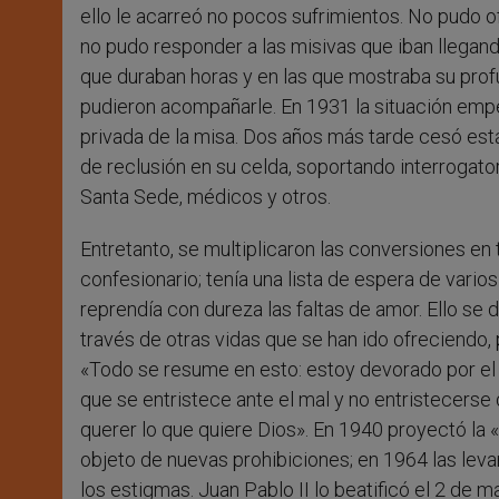
ello le acarreó no pocos sufrimientos. No pudo o
no pudo responder a las misivas que iban llegan
que duraban horas y en las que mostraba su profu
pudieron acompañarle. En 1931 la situación empeo
privada de la misa. Dos años más tarde cesó est
de reclusión en su celda, soportando interrogat
Santa Sede, médicos y otros.
Entretanto, se multiplicaron las conversiones en 
confesionario; tenía una lista de espera de vario
reprendía con dureza las faltas de amor. Ello se
través de otras vidas que se han ido ofreciendo, 
«Todo se resume en esto: estoy devorado por el 
que se entristece ante el mal y no entristecerse
querer lo que quiere Dios». En 1940 proyectó la 
objeto de nuevas prohibiciones; en 1964 las leva
los estigmas. Juan Pablo II lo beatificó el 2 de m