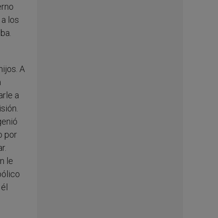
erno
 a los
eba.
ijos. A
a
arle a
sión.
genió
o por
r.
n le
bólico
 él