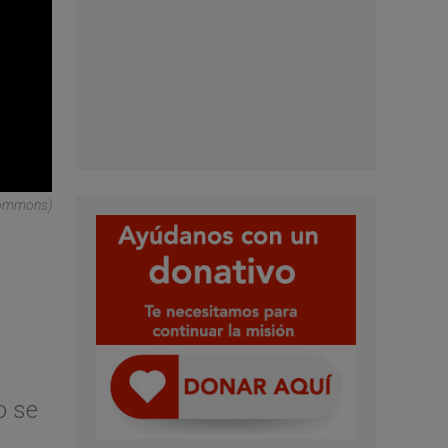
icommons)
o se