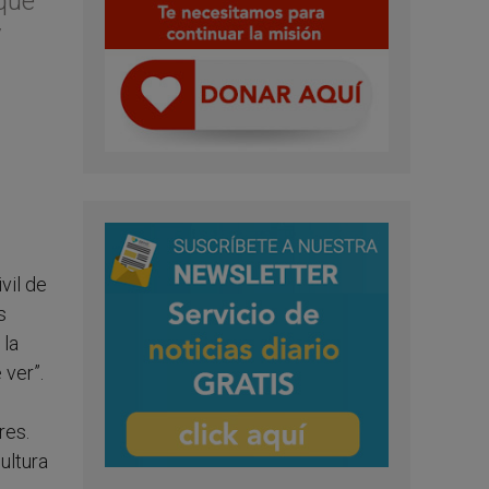
 que
y
vil de
s
 la
 ver”.
res.
ultura