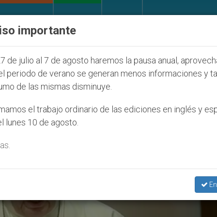
IGLESIA Y MUNDO
DOCUMENTOS
DONATIVOS
iso importante
s judíos que afecta a cristianos (y no sólo) en Tierr
7 de julio al 7 de agosto haremos la pausa anual, aprovec
el periodo de verano se generan menos informaciones y t
umo de las mismas disminuye.
amos el trabajo ordinario de las ediciones en inglés y es
l lunes 10 de agosto.
as.
En