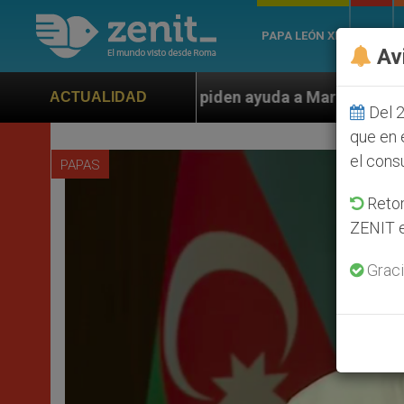
PAPA LEÓN XIV
ROMA
Av
 piden ayuda a Marco Rubio ante persecución de colono
ACTUALIDAD
Del 2
que en 
el cons
PAPAS
Retom
ZENIT e
Graci