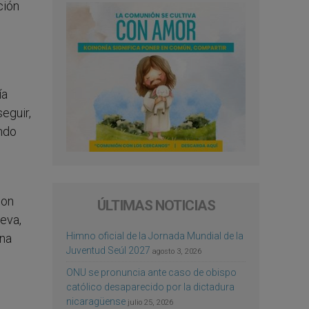
ión
́a
eguir,
endo
con
ÚLTIMAS NOTICIAS
ueva,
Himno oficial de la Jornada Mundial de la
una
Juventud Seúl 2027
agosto 3, 2026
ONU se pronuncia ante caso de obispo
católico desaparecido por la dictadura
nicaragüense
julio 25, 2026