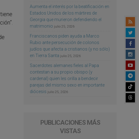
Aumenta el interés por la beatificación en
Estados Unidos de los mártires de
 tiene
Georgia que murieron defendiendo el
ión”.
matrimonio
julio 25, 2026
Franciscanos piden ayuda a Marco
de
Rubio ante persecución de colonos
judíos que afecta a cristianos (y no sólo)
en Tierra Santa
julio 25, 2026
Sacerdotes alemanes fieles al Papa
contestan a su propio obispo (y
cardenal) quien les orilla a bendecir
parejas del mismo sexo en importante
diócesis
julio 25, 2026
PUBLICACIONES MÁS
VISTAS