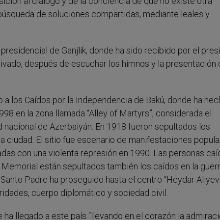
ición al diálogo y de la conciencia de que no existe otra
 búsqueda de soluciones compartidas, mediante leales y
 presidencial de Ganjlik, donde ha sido recibido por el pre
rivado, después de escuchar los himnos y la presentación 
o a los Caídos por la Independencia de Bakú, donde ha hec
998 en la zona llamada “Alley of Martyrs”, considerada el
ad nacional de Azerbaiyán. En 1918 fueron sepultados los
a ciudad. El sitio fue escenario de manifestaciones popul
cadas con una violenta represión en 1990. Las personas caí
l Memorial están sepultados también los caídos en la guerr
l Santo Padre ha proseguido hasta el centro “Heydar Aliyev
idades, cuerpo diplomático y sociedad civil.
ha llegado a este país “llevando en el corazón la admiraci