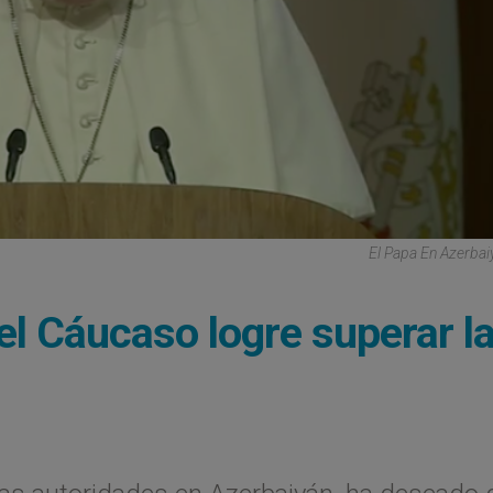
El Papa En Azerbai
el Cáucaso logre superar l