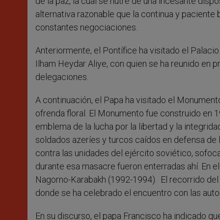
de la paz, la cual se nutre de una incesante dispos
alternativa razonable que la continua y paciente
constantes negociaciones.
Anteriormente, el Pontífice ha visitado el Palacio
Ilham Heydar Aliye, con quien se ha reunido en p
delegaciones.
A continuación, el Papa ha visitado el Monument
ofrenda floral. El Monumento fue construido en 1
emblema de la lucha por la libertad y la integrid
soldados azeríes y turcos caídos en defensa de l
contra las unidades del ejército soviético, sofo
durante esa masacre fueron enterradas ahí. En e
Nagorno-Karabakh (1992-1994).
El recorrido de
donde se ha celebrado el encuentro con las autor
En su discurso, el papa Francisco ha indicado que 