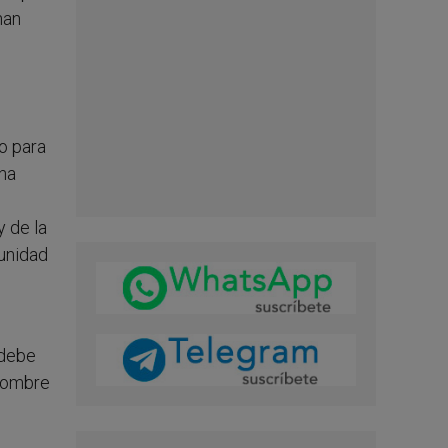
han
o para
–ha
y de la
unidad
“debe
 nombre