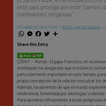
El Santo Padre, en el encuentro con
este país prosiga por este “camino de
confesiones religiosas”
OCTUBRE 02, 2016 15:00
ROCÍO LANCHO GARCÍA
W
M
F
T
S
h
e
a
w
h
a
s
c
i
a
t
s
e
t
r
Share this Entry
s
e
b
t
e
A
n
o
e
p
g
o
r
p
e
k
(ZENIT – Roma).- El papa Francisco, en su encuen
r
Azerbaiyán, ha asegurado que el esfuerzo común 
particularmente importante en este tiempo, porqu
propia concepción de la vida sin conculcar los 
Además, ha advertido de que el mundo experimen
intolerancia, fomentada por ideologías violentas 
Para oponerse eficazmente a estas peligrosas d