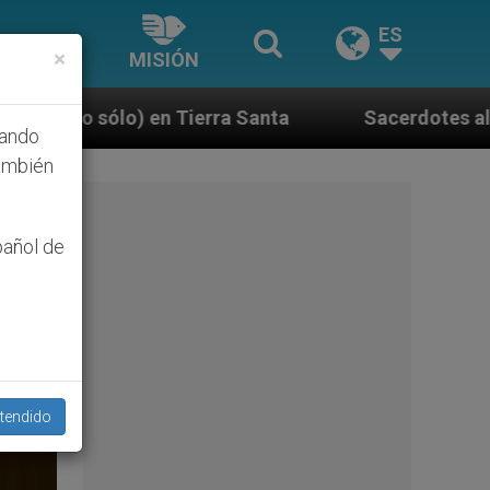
ES
×
MISIÓN
a Santa
Sacerdotes alemanes fieles al Papa cont
hando
ambién
pañol de
tendido