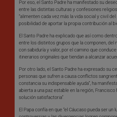
Por eso, el Santo Padre ha manifestado su deseo
entre las distintas culturas y confesiones religios
“alimenten cada vez más la vida social y civil de
posibilidad de aportar la propia contribución al b
El Santo Padre ha explicado que así como dentro
entre los distintos grupos que la componen, del 
con sabiduría y valor, por el camino que conduce
itinerarios originales que tiendan a alcanzar acue
Por otro lado, el Santo Padre ha expresado su ce
personas que sufren a causa conflictos sangrien
constancia su indispensable ayuda”, ha manifestad
abierta a una paz estable en la región, Francisco
solución satisfactoria”.
El Papa confía en que “el Cáucaso pueda ser un lu
controversias y las divergencias logren compone