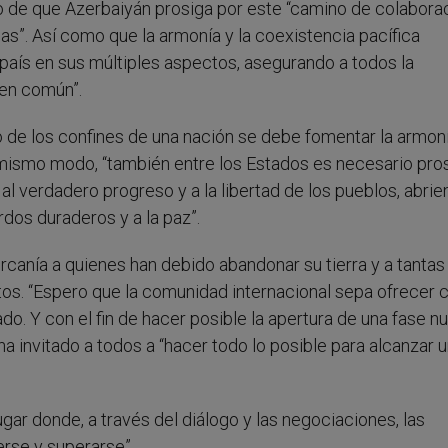
 de que Azerbaiyán prosiga por este “camino de colaborac
as”. Así como que la armonía y la coexistencia pacífica
l país en sus múltiples aspectos, asegurando a todos la
ien común”.
 de los confines de una nación se debe fomentar la armoni
mismo modo, “también entre los Estados es necesario pros
 al verdadero progreso y a la libertad de los pueblos, abri
rdos duraderos y a la paz”.
rcanía a quienes han debido abandonar su tierra y a tantas
tos. “Espero que la comunidad internacional sepa ofrecer 
o. Y con el fin de hacer posible la apertura de una fase n
 ha invitado a todos a “hacer todo lo posible para alcanzar 
gar donde, a través del diálogo y las negociaciones, las
rse y superarse”.