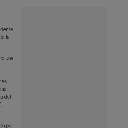
sidente
de la
ho una
ares
das
a del
”,
ón por