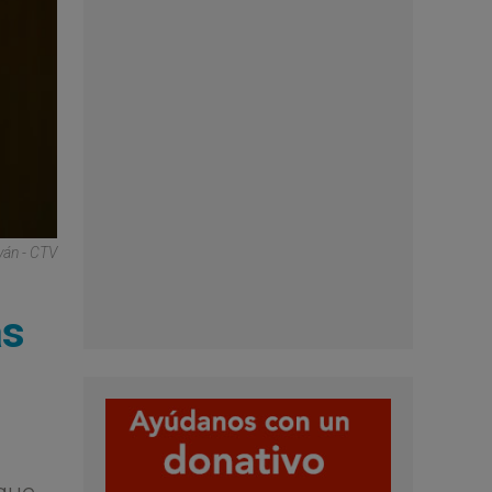
yán - CTV
as