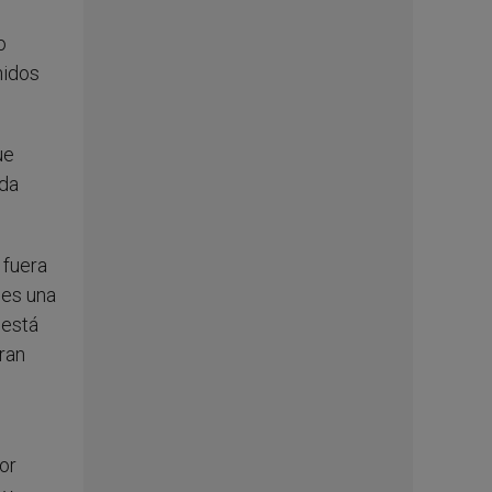
o
nidos
ue
ida
 fuera
n es una
está
gran
or