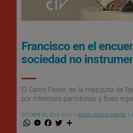
Francisco en el encuent
sociedad no instrumenta
El Santo Padre, en la mezquita de B
por intereses partidistas y fines egoi
OCTUBRE 02, 2016 16:14
ROCÍO LANCHO GARCÍA
W
M
F
T
S
h
e
a
w
h
a
s
c
i
a