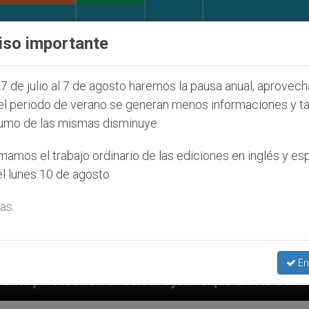
IGLESIA Y MUNDO
DOCUMENTOS
DONATIVOS
iso importante
7 de julio al 7 de agosto haremos la pausa anual, aprovec
el periodo de verano se generan menos informaciones y t
umo de las mismas disminuye.
amos el trabajo ordinario de las ediciones en inglés y es
l lunes 10 de agosto.
as.
En
s judíos que afecta a cristianos (y no sólo) en Tierr