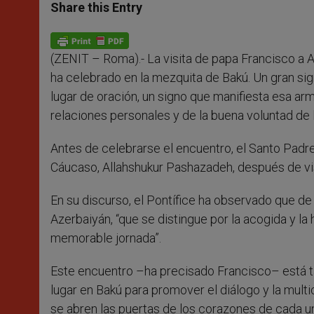
t
s
e
t
r
Share this Entry
s
e
b
t
e
A
n
o
e
p
g
o
r
p
e
k
(ZENIT – Roma).- La visita de papa Francisco a A
r
ha celebrado en la mezquita de Bakú.
Un gran sig
lugar de oración, un signo que manifiesta esa arm
relaciones personales y de la buena voluntad de 
Antes de celebrarse el encuentro, el Santo Padre
Cáucaso,
Allahshukur Pashazadeh, después de vis
En su discurso, el Pontífice ha observado que d
Azerbaiyán, “que se distingue por la acogida y l
memorable jornada”.
Este encuentro –ha precisado Francisco– está t
lugar en Bakú para promover el diálogo y la multic
se abren las puertas de los corazones de cada u