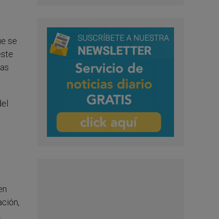
ue se
este
las
del
en
ción,
o.