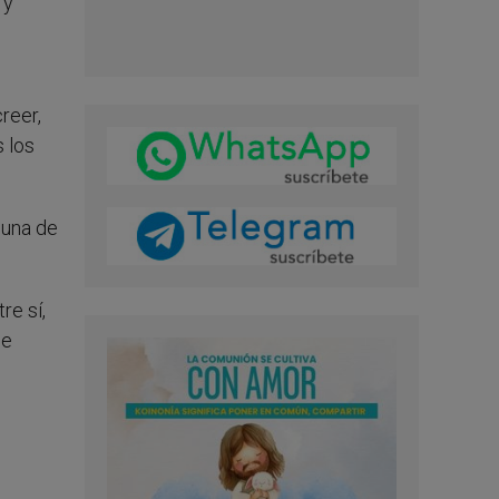
 y
creer,
s los
guna de
e sí,
se