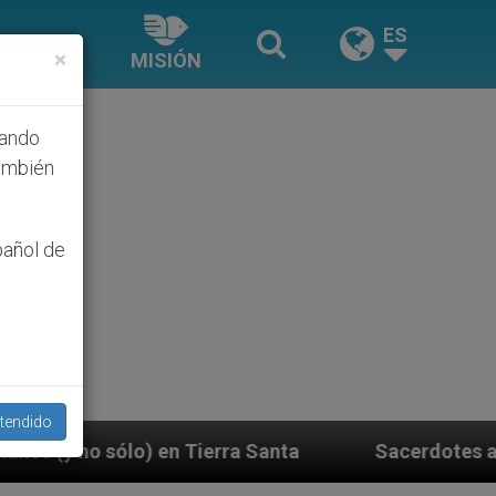
ES
×
MISIÓN
hando
ambién
pañol de
tendido
a Santa
Sacerdotes alemanes fieles al Papa con