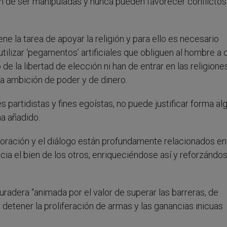
han de ser manipuladas y nunca pueden favorecer conflictos
ene la tarea de apoyar la religión y para ello es necesario
n utilizar ‘pegamentos’ artificiales que obliguen al hombre a 
e la libertad de elección ni han de entrar en las religione
a ambición de poder y de dinero.
partidistas y fines egoístas, no puede justificar forma al
ha añadido.
oración y el diálogo están profundamente relacionados entr
cia el bien de los otros, enriqueciéndose así y reforzándo
radera “animada por el valor de superar las barreras, de
y detener la proliferación de armas y las ganancias inicuas