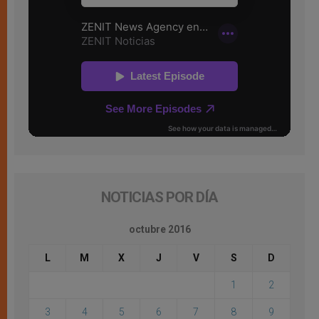
NOTICIAS POR DÍA
octubre 2016
L
M
X
J
V
S
D
1
2
3
4
5
6
7
8
9