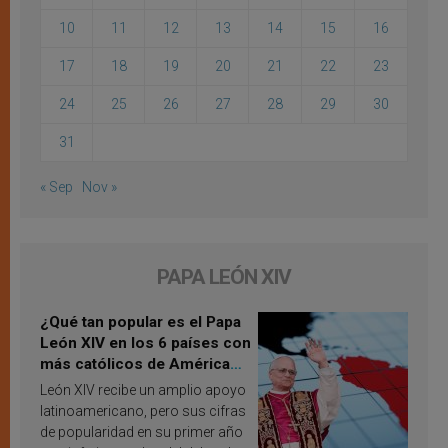
10
11
12
13
14
15
16
17
18
19
20
21
22
23
24
25
26
27
28
29
30
31
« Sep
Nov »
PAPA LEÓN XIV
¿Qué tan popular es el Papa
León XIV en los 6 países con
más católicos de América
Latina en 2026? Publican
León XIV recibe un amplio apoyo
resultados de investigación
latinoamericano, pero sus cifras
de popularidad en su primer año