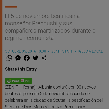
El 5 de noviembre beatifican a
monseñor Prennushi y sus
compañeros martirizados durante el
régimen comunista
OCTUBRE 05, 2016 10:00
ZENIT STAFF
IGLESIA LOCAL
W
M
F
T
S
h
e
a
w
h
a
s
c
i
a
t
s
e
t
r
Share this Entry
s
e
b
t
e
A
n
o
e
p
g
o
r
p
e
k
r
(ZENIT – Roma).- Albania contará con 38 nuevos
beatos el próximo 5 de noviembre cuando se
celebrará en la ciudad de Scutari la beatificación del
Siervo de Dios Mons.Vincenzo Prennushi y