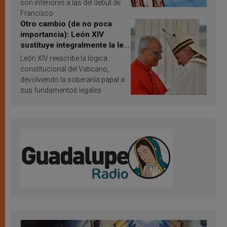
son inferiores a las del debut de
Francisco
Otro cambio (de no poca
importancia): León XIV
sustituye integralmente la ley
vaticana de Papa Francisco
León XIV reescribe la lógica
constitucional del Vaticano,
devolviendo la soberanía papal a
sus fundamentos legales