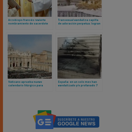
Arzobispo francés revierte
Transexual vandaliza capilla
nombramiento de sacerdote
de adoración perpetua: logran
condenado por abuso
rescatar la Eucaristía
Vaticano aprueba nuevo
España: en un solo mes han
calendario litúrgico para
vandalizado y/o profanado 7
Arabia con santoral propio
iglesias católicas