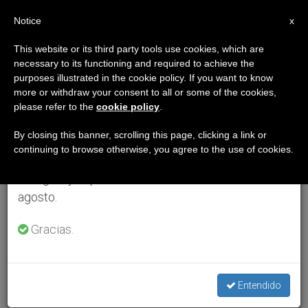
ES
Notice
×
x
Aviso importante
This website or its third party tools use cookies, which are
necessary to its functioning and required to achieve the
Del 27 de julio al 7 de agosto haremos la pausa
purposes illustrated in the cookie policy. If you want to know
anual, aprovechando que en el periodo de verano
more or withdraw your consent to all or some of the cookies,
please refer to the
cookie policy
.
se generan menos informaciones y también el
consumo de las mismas disminuye.
By closing this banner, scrolling this page, clicking a link or
continuing to browse otherwise, you agree to the use of cookies.
Retomamos el trabajo ordinario de las ediciones
en inglés y español de ZENIT el lunes 10 de
agosto.
Gracias.
Entendido