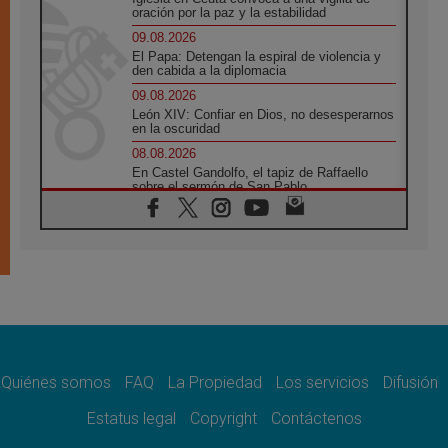
oración por la paz y la estabilidad
09.08.2026
El Papa: Detengan la espiral de violencia y
den cabida a la diplomacia
09.08.2026
León XIV: Confiar en Dios, no desesperarnos
en la oscuridad
08.08.2026
En Castel Gandolfo, el tapiz de Raffaello
sobre el sermón de San Pablo
08.08.2026
En Colombia, «la paz no se compra con una
firma»
08.08.2026
En Venezuela celebraron los 416 años del
Santo Cristo de La Grita
08.08.2026
El Papa: en Santa Ágata contemplamos la
victoria del amor sobre la muerte
Quiénes somos
FAQ
La Propiedad
Los servicios
Difusión
08.08.2026
León XIV visitará el Santuario de la Madre
Estatus legal
Copyright
Contáctenos
del Buen Consejo de Genazzano
07.08.2026