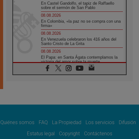
En Castel Gandolfo, el tapiz de Raffaello
sobre el sermón de San Pablo
08.08.2026
En Colombia, «la paz no se compra con una
firma»
08.08.2026
En Venezuela celebraron los 416 años del
Santo Cristo de La Grita
08.08.2026
El Papa: en Santa Ágata contemplamos la
victoria del amor sobre la muerte
08.08.2026
León XIV visitará el Santuario de la Madre
del Buen Consejo de Genazzano
07.08.2026
Filipinas: el Vicariato Apostólico de Calapán
se convierte en diócesis
07.08.2026
Honduras: Los desplazados invisibles de una
crisis olvidada
Quiénes somos
FAQ
La Propiedad
Los servicios
Difusión
07.08.2026
Bokalic: "En Argentina el Papa León señalará
Estatus legal
Copyright
Contáctenos
el compromiso del cristiano"