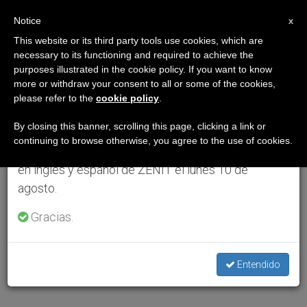
ES
Notice
×
x
Aviso importante
This website or its third party tools use cookies, which are
necessary to its functioning and required to achieve the
purposes illustrated in the cookie policy. If you want to know
Del 27 de julio al 7 de agosto haremos la pausa
more or withdraw your consent to all or some of the cookies,
anual, aprovechando que en el periodo de verano
please refer to the
cookie policy
.
se generan menos informaciones y también el
consumo de las mismas disminuye.
By closing this banner, scrolling this page, clicking a link or
continuing to browse otherwise, you agree to the use of cookies.
Retomamos el trabajo ordinario de las ediciones
en inglés y español de ZENIT el lunes 10 de
agosto.
Gracias.
Entendido