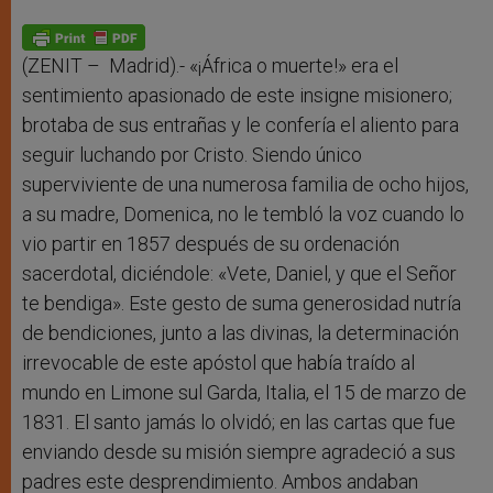
A
n
o
e
p
g
o
r
p
e
k
r
(ZENIT – Madrid).- «¡África o muerte!» era el
sentimiento apasionado de este insigne misionero;
brotaba de sus entrañas y le confería el aliento para
seguir luchando por Cristo. Siendo único
superviviente de una numerosa familia de ocho hijos,
a su madre, Domenica, no le tembló la voz cuando lo
vio partir en 1857 después de su ordenación
sacerdotal, diciéndole: «Vete, Daniel, y que el Señor
te bendiga». Este gesto de suma generosidad nutría
de bendiciones, junto a las divinas, la determinación
irrevocable de este apóstol que había traído al
mundo en Limone sul Garda, Italia, el 15 de marzo de
1831. El santo jamás lo olvidó; en las cartas que fue
enviando desde su misión siempre agradeció a sus
padres este desprendimiento. Ambos andaban