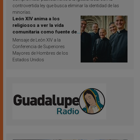
controvertida ley que busca eliminar la identidad de las
minorías.
León XIV anima a los
religiosos a ver la vida
comunitaria como fuente de
inspiración y santificación
Mensaje de León XIV a la
Conferencia de Superiores
Mayores de Hombres de los
Estados Unidos