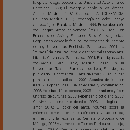
la epistemología popperiana, Universitat Autònoma de
Barcelona, 1993; El evangelio habla a los jóvenes,
Atenas, Madrid, 1997; Qué es... LA TOLERANCIA,
Paulinas, Madrid, 1999; Pedagogía del dolor. Ensayo
antropológico, Palabra, Madrid, 1999; En colaboración
con Enrique Rivera de Ventosa (†) OFM. Cap. San
Francisco de Asís y Fernando Rielo: Convergencias.
Respuestas desde la fe a los interrogantes del hombre
de hoy, Universidad Pontificia, Salamanca, 2001; La
"mirada" del cine. Recursos didácticos del séptimo arte.
Librería Cervantes, Salamanca, 2001; Paradojas de la
convivencia, San Pablo, Madrid, 2002; En la
Universidad Técnica Particular de Loja, Ecuador, ha
publicado: La confianza. El arte de amar, 2002; Educar
para la responsabilidad, 2003; Apuntes de ética en
Karl R. Popper, 2003; De soledades y comunicación,
2005; Yo educo; tú respondes, 2008; Humanismo y fe en
un crisol de culturas, 2008; Repensar lo cotidiano, 2008;
Convivir: un constante desafío, 2009; La lógica del
amor, 2010; El dolor del amor. Apuntes sobre la
enfermedad y el dolor en relación con la virtud heroica,
el martirio y la vida santa. Seminario Diocesano de
Málaga, 2006 y Universidad Técnica Particular de Loja,
Ecuador (2007). Cuenta con numerosas colaboraciones