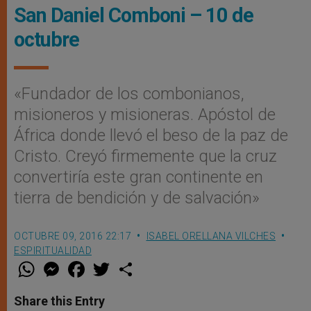
San Daniel Comboni – 10 de
octubre
«Fundador de los combonianos,
misioneros y misioneras. Apóstol de
África donde llevó el beso de la paz de
Cristo. Creyó firmemente que la cruz
convertiría este gran continente en
tierra de bendición y de salvación»
OCTUBRE 09, 2016 22:17
ISABEL ORELLANA VILCHES
ESPIRITUALIDAD
W
M
F
T
S
h
e
a
w
h
a
s
c
i
a
t
s
e
t
r
Share this Entry
s
e
b
t
e