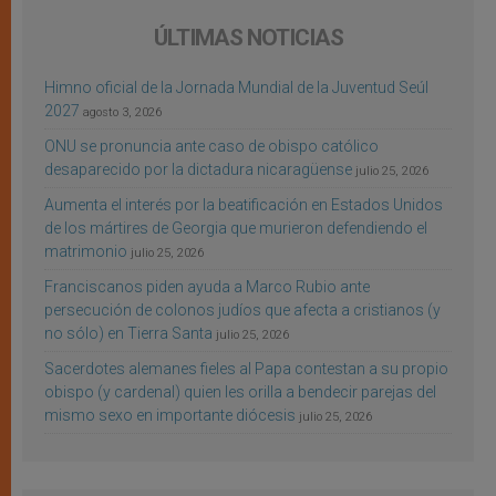
ÚLTIMAS NOTICIAS
Himno oficial de la Jornada Mundial de la Juventud Seúl
2027
agosto 3, 2026
ONU se pronuncia ante caso de obispo católico
desaparecido por la dictadura nicaragüense
julio 25, 2026
Aumenta el interés por la beatificación en Estados Unidos
de los mártires de Georgia que murieron defendiendo el
matrimonio
julio 25, 2026
Franciscanos piden ayuda a Marco Rubio ante
persecución de colonos judíos que afecta a cristianos (y
no sólo) en Tierra Santa
julio 25, 2026
Sacerdotes alemanes fieles al Papa contestan a su propio
obispo (y cardenal) quien les orilla a bendecir parejas del
mismo sexo en importante diócesis
julio 25, 2026