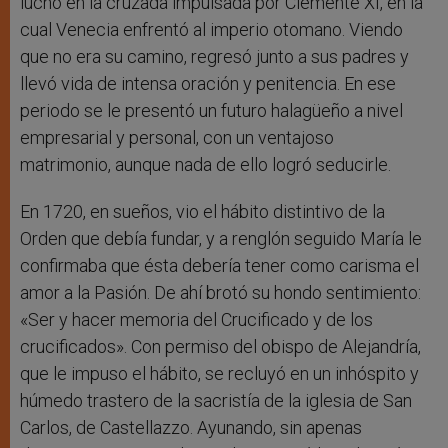
luchó en la cruzada impulsada por Clemente XI, en la
cual Venecia enfrentó al imperio otomano
. Viendo
que no era su camino, regresó junto a sus padres y
llevó vida de intensa oración y penitencia. En ese
periodo se le presentó un futuro halagüeño a nivel
empresarial y personal, con un ventajoso
matrimonio, aunque nada de ello logró seducirle.
En 1720, en sueños, vio el hábito distintivo de la
Orden que debía fundar, y a renglón seguido María le
confirmaba que ésta debería tener como carisma el
amor a la Pasión. De ahí brotó su hondo sentimiento:
«Ser y hacer memoria del Crucificado y de los
crucificados». Con permiso del obispo de Alejandría,
que le impuso el hábito, se recluyó en un inhóspito y
húmedo trastero de la sacristía de la iglesia de San
Carlos, de Castellazzo. Ayunando, sin apenas