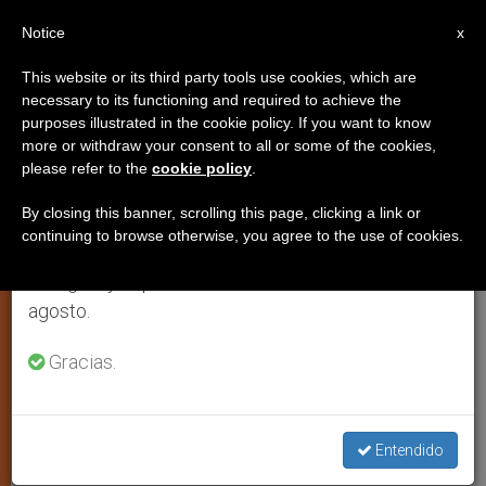
ES
Notice
×
x
Aviso importante
This website or its third party tools use cookies, which are
necessary to its functioning and required to achieve the
Del 27 de julio al 7 de agosto haremos la pausa
ESPIRITUALIDAD
purposes illustrated in the cookie policy. If you want to know
anual, aprovechando que en el periodo de verano
more or withdraw your consent to all or some of the cookies,
please refer to the
cookie policy
.
se generan menos informaciones y también el
consumo de las mismas disminuye.
By closing this banner, scrolling this page, clicking a link or
continuing to browse otherwise, you agree to the use of cookies.
Retomamos el trabajo ordinario de las ediciones
en inglés y español de ZENIT el lunes 10 de
agosto.
Gracias.
Entendido