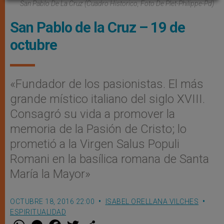
San Pablo De La Cruz (Cuadro Historico, Foto De Plet-Philippe-Pd)
San Pablo de la Cruz – 19 de
octubre
«Fundador de los pasionistas. El más
grande místico italiano del siglo XVIII.
Consagró su vida a promover la
memoria de la Pasión de Cristo; lo
prometió a la Virgen Salus Populi
Romani en la basílica romana de Santa
María la Mayor»
OCTUBRE 18, 2016 22:00
ISABEL ORELLANA VILCHES
ESPIRITUALIDAD
W
M
F
T
S