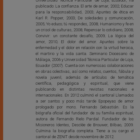
Universidad Técnica Particular de Loja, Ecuador, ha
publicado: La confianza. El arte de amar, 2002; Educar
para la responsabilidad, 2003; Apuntes de ética en
Karl R. Popper, 2003; De soledades y comunicación,
2005; Yo educo; tú respondes, 2008; Humanismo y fe en
un crisol de culturas, 2008; Repensar lo cotidiano, 2008;
Convivir: un constante desafío, 2009; La lógica del
amor, 2010; El dolor del amor. Apuntes sobre la
enfermedad y el dolor en relación con la virtud heroica,
el martirio y la vida santa. Seminario Diocesano de
Málaga, 2006 y Universidad Técnica Particular de Loja,
Ecuador (2007). Cuenta con numerosas colaboraciones
en obras colectivas, así como relatos, cuentos, fábula y
novela juvenil, además de artículos de temática
científica, pedagógica y espiritual, que viene
publicando en distintas revistas nacionales e
internacionales. En 2012 culminó el santoral Llamados
a ser santos y poco más tarde Epopeyas de amor
prologado por mons. Fernando Sebastián. Es la
biógrafa oficial del fundador de su familia espiritual,
autora de Fernando Rielo Pardal. Fundador de los
Misioneros Identes, Desclée de Brouwer, Bilbao, 2009.
Culmina la biografía completa. Tiene a su cargo el
santoral de ZENIT desde noviembre de 2012.