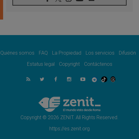
Tagle: La guerra desfigura el mundo, solo la
revelación de Dios lo transfigura
07.08.2026
Presentada la Trienal de Arte de las
Universidades Católicas: «Exercises in
Empathy»
07.08.2026
Fortunatus Nwachukwu: la comunicación
como misión al servicio del Evangelio
Quiénes somos
FAQ
La Propiedad
Los servicios
Difusión
07.08.2026
Estatus legal
Copyright
Contáctenos
SIGNIS 2026, dar voz a las religiosas en el
espacio público
07.08.2026
Lanzan un proyecto de empoderamiento
digital para mujeres líderes en África
07.08.2026
Programa oficial del Viaje Apostólico del
Papa León XIV a Francia
Copyright © 2026 ZENIT. All Rights Reserved.
https://es.zenit.org