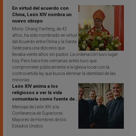
En virtud del acuerdo con
China, León XIV nombra un
nuevo obispo
Mons. Chang Yanfeng, de 42
años, ha sido nombrado en virtud
del Acuerdo entre China y la Santa
Sede para una diócesis que
llevaba veinte años sin pastor. La ordenación tuvo lugar
hoy. Pero hace tres semanas antes tuvo que
comprometer públicamente a la Iglesia local con la
controvertida ley que busca eliminar la identidad de las
minorías.
León XIV anima a los
religiosos a ver la vida
comunitaria como fuente de
inspiración y santificación
Mensaje de León XIV a la
Conferencia de Superiores
Mayores de Hombres de los
Estados Unidos