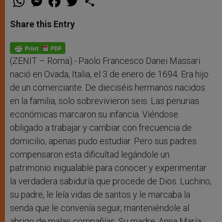
h
e
a
w
h
a
s
c
i
a
t
s
e
t
r
Share this Entry
s
e
b
t
e
A
n
o
e
p
g
o
r
p
e
k
r
(ZENIT – Roma).- Paolo Francesco Danei Massari
nació en Ovada, Italia, el 3 de enero de 1694. Era hijo
de un comerciante. De dieciséis hermanos nacidos
en la familia, solo sobrevivieron seis. Las penurias
económicas marcaron su infancia. Viéndose
obligado a trabajar y cambiar con frecuencia de
domicilio, apenas pudo estudiar. Pero sus padres
compensaron esta dificultad legándole un
patrimonio inigualable para conocer y experimentar
la verdadera sabiduría que procede de Dios. Luchino,
su padre, le leía vidas de santos y le marcaba la
senda que le convenía seguir, manteniéndole al
abrigo de malas compañías. Su madre, Anna María,