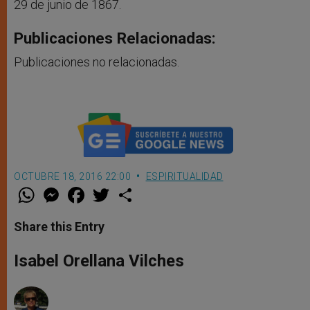
29 de junio de 1867.
Publicaciones Relacionadas:
Publicaciones no relacionadas.
OCTUBRE 18, 2016 22:00
ESPIRITUALIDAD
W
M
F
T
S
h
e
a
w
h
a
s
c
i
a
t
s
e
t
r
Share this Entry
s
e
b
t
e
A
n
o
e
p
g
o
r
Isabel Orellana Vilches
p
e
k
r