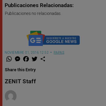
Publicaciones Relacionadas:
Publicaciones no relacionadas.
NOVIEMBRE 01, 2016 12:52
PAPAS
W
M
F
T
S
h
e
a
w
h
a
s
c
i
a
t
s
e
t
r
Share this Entry
s
e
b
t
e
A
n
o
e
p
g
o
r
ZENIT Staff
p
e
k
r