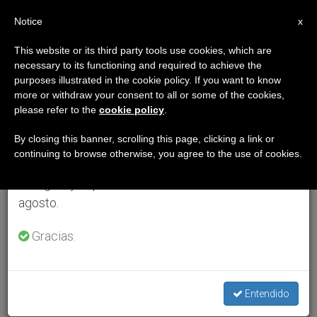
ES
Notice
×
x
Aviso importante
This website or its third party tools use cookies, which are
necessary to its functioning and required to achieve the
Del 27 de julio al 7 de agosto haremos la pausa
purposes illustrated in the cookie policy. If you want to know
anual, aprovechando que en el periodo de verano
more or withdraw your consent to all or some of the cookies,
please refer to the
cookie policy
.
se generan menos informaciones y también el
consumo de las mismas disminuye.
By closing this banner, scrolling this page, clicking a link or
continuing to browse otherwise, you agree to the use of cookies.
Retomamos el trabajo ordinario de las ediciones
en inglés y español de ZENIT el lunes 10 de
agosto.
Gracias.
Entendido