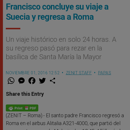
Francisco concluye su viaje a
Suecia y regresa a Roma
Un viaje histórico en solo 24 horas. A
su regreso pasó para rezar en la
basílica de Santa María la Mayor
NOVIEMBRE 01, 2016 12:52
ZENIT STAFF
PAPAS
W
M
F
T
S
h
e
a
w
h
a
s
c
i
a
t
s
e
t
r
Share this Entry
s
e
b
t
e
A
n
o
e
p
g
o
r
p
e
k
r
(ZENIT – Roma).- El santo padre Francisco regresó a
Roma en el airbus Alitalia A321-4000, que partió del