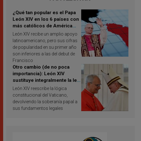
¿Qué tan popular es el Papa
León XIV en los 6 países con
más católicos de América
Latina en 2026? Publican
León XIV recibe un amplio apoyo
resultados de investigación
latinoamericano, pero sus cifras
de popularidad en su primer año
son inferiores a las del debut de
Francisco
Otro cambio (de no poca
importancia): León XIV
sustituye integralmente la ley
vaticana de Papa Francisco
León XIV reescribe la lógica
constitucional del Vaticano,
devolviendo la soberanía papal a
sus fundamentos legales