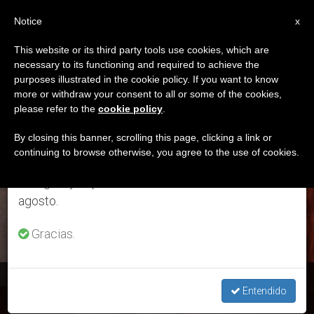
ES
Notice
×
x
Aviso importante
This website or its third party tools use cookies, which are
necessary to its functioning and required to achieve the
Del 27 de julio al 7 de agosto haremos la pausa
DÍA
purposes illustrated in the cookie policy. If you want to know
anual, aprovechando que en el periodo de verano
Noviembre 3rd, 2016
more or withdraw your consent to all or some of the cookies,
please refer to the
cookie policy
.
se generan menos informaciones y también el
consumo de las mismas disminuye.
By closing this banner, scrolling this page, clicking a link or
continuing to browse otherwise, you agree to the use of cookies.
ÚLTIMAS NOTICIAS
Retomamos el trabajo ordinario de las ediciones
en inglés y español de ZENIT el lunes 10 de
agosto.
Gracias.
San Carlos Borromeo – 4 de noviembre
Entendido