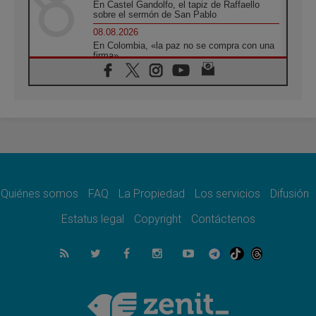
En Castel Gandolfo, el tapiz de Raffaello
sobre el sermón de San Pablo
08.08.2026
En Colombia, «la paz no se compra con una
firma»
08.08.2026
En Venezuela celebraron los 416 años del
Santo Cristo de La Grita
08.08.2026
El Papa: en Santa Ágata contemplamos la
victoria del amor sobre la muerte
08.08.2026
León XIV visitará el Santuario de la Madre
del Buen Consejo de Genazzano
Quiénes somos
FAQ
La Propiedad
Los servicios
Difusión
07.08.2026
Filipinas: el Vicariato Apostólico de Calapán
Estatus legal
Copyright
Contáctenos
se convierte en diócesis
07.08.2026
Honduras: Los desplazados invisibles de una
crisis olvidada
07.08.2026
Bokalic: "En Argentina el Papa León señalará
el compromiso del cristiano"