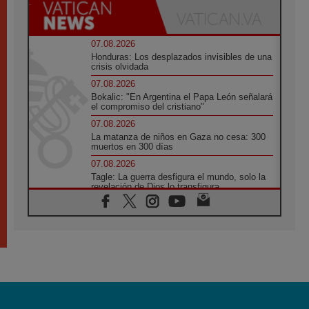
07.08.2026
Honduras: Los desplazados invisibles de una
crisis olvidada
07.08.2026
Bokalic: "En Argentina el Papa León señalará
el compromiso del cristiano"
07.08.2026
La matanza de niños en Gaza no cesa: 300
muertos en 300 días
07.08.2026
Tagle: La guerra desfigura el mundo, solo la
revelación de Dios lo transfigura
07.08.2026
Presentada la Trienal de Arte de las
Universidades Católicas: «Exercises in
Empathy»
07.08.2026
Fortunatus Nwachukwu: la comunicación
como misión al servicio del Evangelio
07.08.2026
SIGNIS 2026, dar voz a las religiosas en el