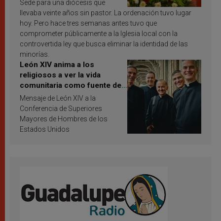
Sede para una diócesis que
llevaba veinte años sin pastor. La ordenación tuvo lugar
hoy. Pero hace tres semanas antes tuvo que
comprometer públicamente a la Iglesia local con la
controvertida ley que busca eliminar la identidad de las
minorías.
León XIV anima a los
religiosos a ver la vida
comunitaria como fuente de
inspiración y santificación
Mensaje de León XIV a la
Conferencia de Superiores
Mayores de Hombres de los
Estados Unidos