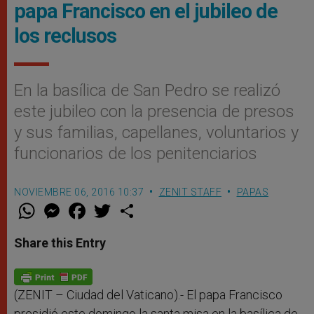
papa Francisco en el jubileo de
los reclusos
En la basílica de San Pedro se realizó
este jubileo con la presencia de presos
y sus familias, capellanes, voluntarios y
funcionarios de los penitenciarios
NOVIEMBRE 06, 2016 10:37
ZENIT STAFF
PAPAS
W
M
F
T
S
h
e
a
w
h
a
s
c
i
a
t
s
e
t
r
Share this Entry
s
e
b
t
e
A
n
o
e
p
g
o
r
p
e
k
r
(ZENIT – Ciudad del Vaticano).- El papa Francisco
presidió este domingo la santa misa en la basílica de