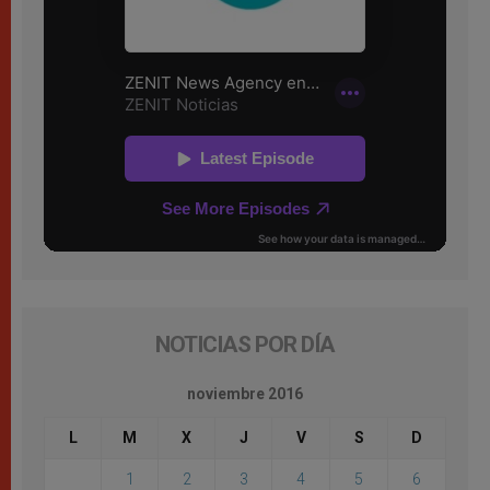
NOTICIAS POR DÍA
noviembre 2016
L
M
X
J
V
S
D
1
2
3
4
5
6