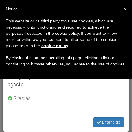
ES
Notice
×
x
Aviso importante
This website or its third party tools use cookies, which are
necessary to its functioning and required to achieve the
Del 27 de julio al 7 de agosto haremos la pausa
purposes illustrated in the cookie policy. If you want to know
anual, aprovechando que en el periodo de verano
more or withdraw your consent to all or some of the cookies,
please refer to the
cookie policy
.
se generan menos informaciones y también el
consumo de las mismas disminuye.
By closing this banner, scrolling this page, clicking a link or
continuing to browse otherwise, you agree to the use of cookies.
Retomamos el trabajo ordinario de las ediciones
en inglés y español de ZENIT el lunes 10 de
agosto.
Gracias.
Entendido