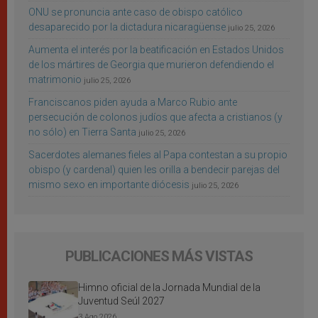
ONU se pronuncia ante caso de obispo católico
desaparecido por la dictadura nicaragüense
julio 25, 2026
Aumenta el interés por la beatificación en Estados Unidos
de los mártires de Georgia que murieron defendiendo el
matrimonio
julio 25, 2026
Franciscanos piden ayuda a Marco Rubio ante
persecución de colonos judíos que afecta a cristianos (y
no sólo) en Tierra Santa
julio 25, 2026
Sacerdotes alemanes fieles al Papa contestan a su propio
obispo (y cardenal) quien les orilla a bendecir parejas del
mismo sexo en importante diócesis
julio 25, 2026
PUBLICACIONES MÁS VISTAS
Himno oficial de la Jornada Mundial de la
Juventud Seúl 2027
3 Ago 2026