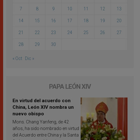
7
8
9
10
11
12
13
14
15
16
17
18
19
20
21
22
23
24
25
26
27
28
29
30
« Oct
Dic »
PAPA LEÓN XIV
En virtud del acuerdo con
China, León XIV nombra un
nuevo obispo
Mons. Chang Yanfeng, de 42
años, ha sido nombrado en virtud
del Acuerdo entre China y la Santa