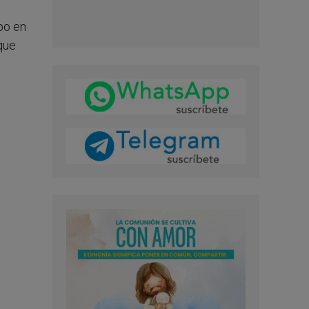
po en
que