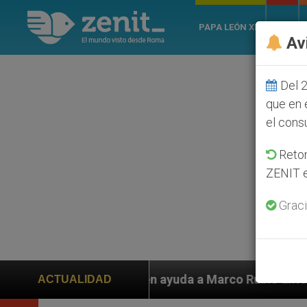
PAPA LEÓN XIV
ROMA
Av
Del 2
que en 
el cons
Retom
ZENIT e
Graci
ayuda a Marco Rubio ante persecución de colonos judío
ACTUALIDAD