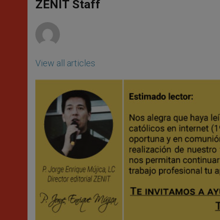
p
g
o
r
ZENIT Staff
p
e
k
r
View all articles