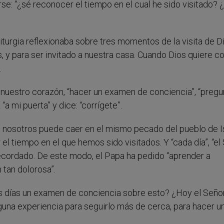
rse: “¿sé reconocer el tiempo en el cual he sido visitado?
Liturgia reflexionaba sobre tres momentos de la visita de D
s, y para ser invitado a nuestra casa. Cuando Dios quiere co
.
á nuestro corazón, “hacer un examen de conciencia”, “pregu
a mi puerta” y dice: “corrígete”.
 nosotros puede caer en el mismo pecado del pueblo de Is
l tiempo en el que hemos sido visitados. Y “cada día”, “el
a recordado. De este modo, el Papa ha pedido “aprender a
 tan dolorosa”.
s días un examen de conciencia sobre esto? ¿Hoy el Señ
guna experiencia para seguirlo más de cerca, para hacer u