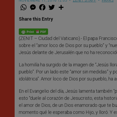
NOVIEMBRE 17, 2016 12:05
ZENIT STAFF
PAPAS
W
M
F
T
S
h
e
a
w
h
a
s
c
i
a
t
s
e
t
r
Share this Entry
s
e
b
t
e
A
n
o
e
p
g
o
r
p
e
k
(ZENIT – Ciudad del Vaticano).- El papa Francisc
r
sobre el “amor loco de Dios por su pueblo” y “nue
Jesús delante de Jerusalén que no ha reconocido 
La homilía ha surgido de la imagen de “Jesús llor
pueblo”. Por un lado este “amor sin medidas” y po
idolátrica”. Amor loco de Dios por su pueblo, ha
En el Evangelio del día, Jesús lamenta también “
esto “duele al corazón de Jesucristo, esta histori
el amor de Dios, de un Dios enamorado que te bus
momento qué le esperaba como Hijo, y lloró. Y e