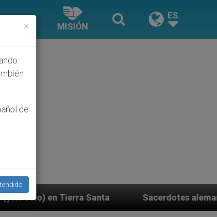
ES
×
MISIÓN
hando
ambién
pañol de
tendido
Sacerdotes alemanes fieles al Papa contestan a