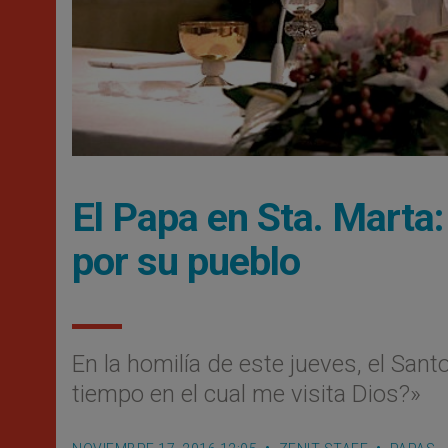
El Papa en Sta. Marta:
por su pueblo
En la homilía de este jueves, el Sant
tiempo en el cual me visita Dios?»