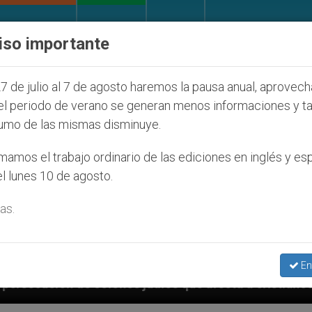
IGLESIA Y MUNDO
DOCUMENTOS
DONATIVOS
iso importante
7 de julio al 7 de agosto haremos la pausa anual, aprovec
el periodo de verano se generan menos informaciones y t
umo de las mismas disminuye.
amos el trabajo ordinario de las ediciones en inglés y es
l lunes 10 de agosto.
as.
En
s que afecta a cristianos (y no sólo) en Tierra Santa