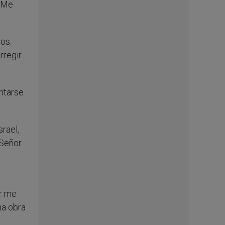
 ¿Me
ios:
rregir
ntarse
rael,
 Señor
or me
na obra