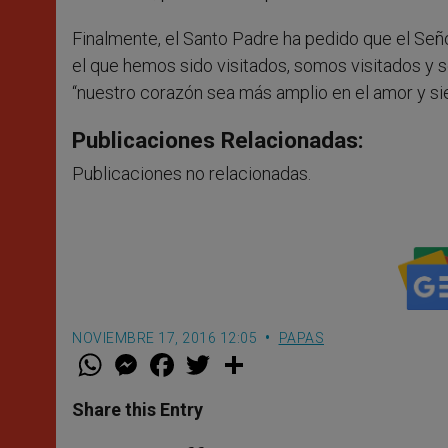
Finalmente, el Santo Padre ha pedido que el Señ
el que hemos sido visitados, somos visitados y s
“nuestro corazón sea más amplio en el amor y sie
Publicaciones Relacionadas:
Publicaciones no relacionadas.
NOVIEMBRE 17, 2016 12:05
PAPAS
W
M
F
T
S
h
e
a
w
h
a
s
c
i
a
t
s
e
t
r
Share this Entry
s
e
b
t
e
A
n
o
e