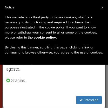
ES
Notice
×
x
Aviso importante
This website or its third party tools use cookies, which are
necessary to its functioning and required to achieve the
Del 27 de julio al 7 de agosto haremos la pausa
PAPAS
purposes illustrated in the cookie policy. If you want to know
anual, aprovechando que en el periodo de verano
more or withdraw your consent to all or some of the cookies,
please refer to the
cookie policy
.
se generan menos informaciones y también el
consumo de las mismas disminuye.
By closing this banner, scrolling this page, clicking a link or
continuing to browse otherwise, you agree to the use of cookies.
Retomamos el trabajo ordinario de las ediciones
en inglés y español de ZENIT el lunes 10 de
agosto.
Gracias.
Confesionario - © Pixabay
Entendido
El Papa concede a todos los