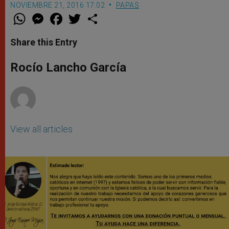
NOVIEMBRE 21, 2016 17:02
PAPAS
W
M
F
T
S
h
e
a
w
h
a
s
c
i
a
t
s
e
t
r
Share this Entry
s
e
b
t
e
A
n
o
e
p
g
o
r
Rocío Lancho García
p
e
k
r
View all articles