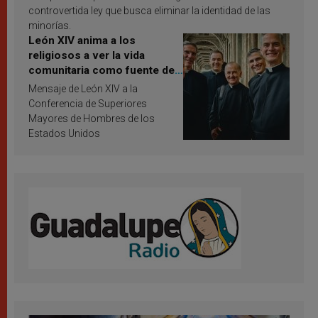
controvertida ley que busca eliminar la identidad de las
minorías.
León XIV anima a los
religiosos a ver la vida
comunitaria como fuente de
inspiración y santificación
Mensaje de León XIV a la
Conferencia de Superiores
Mayores de Hombres de los
Estados Unidos