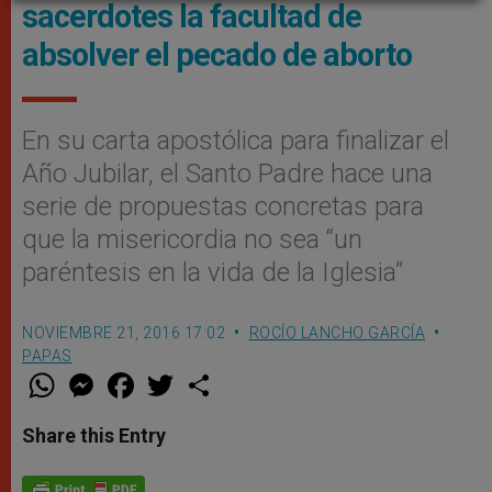
sacerdotes la facultad de
absolver el pecado de aborto
En su carta apostólica para finalizar el
Año Jubilar, el Santo Padre hace una
serie de propuestas concretas para
que la misericordia no sea “un
paréntesis en la vida de la Iglesia”
NOVIEMBRE 21, 2016 17:02
ROCÍO LANCHO GARCÍA
PAPAS
W
M
F
T
S
h
e
a
w
h
a
s
c
i
a
t
s
e
t
r
Share this Entry
s
e
b
t
e
A
n
o
e
p
g
o
r