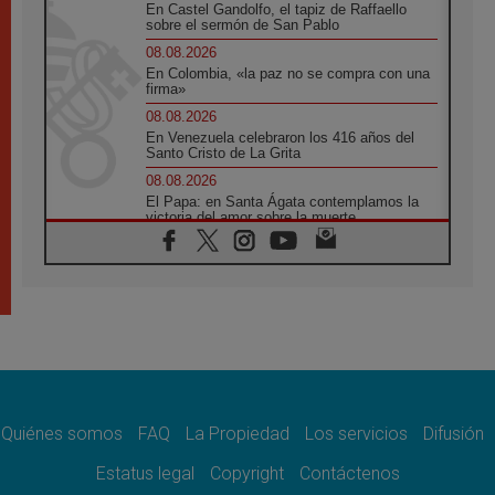
En Castel Gandolfo, el tapiz de Raffaello
sobre el sermón de San Pablo
08.08.2026
En Colombia, «la paz no se compra con una
firma»
08.08.2026
En Venezuela celebraron los 416 años del
Santo Cristo de La Grita
08.08.2026
El Papa: en Santa Ágata contemplamos la
victoria del amor sobre la muerte
08.08.2026
León XIV visitará el Santuario de la Madre
del Buen Consejo de Genazzano
07.08.2026
Filipinas: el Vicariato Apostólico de Calapán
se convierte en diócesis
07.08.2026
Honduras: Los desplazados invisibles de una
crisis olvidada
Quiénes somos
FAQ
La Propiedad
Los servicios
Difusión
07.08.2026
Bokalic: "En Argentina el Papa León señalará
Estatus legal
Copyright
Contáctenos
el compromiso del cristiano"