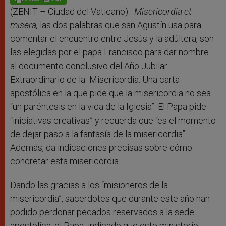
p
e
k
r
(ZENIT – Ciudad del Vaticano).-
Misericordia et
misera,
las dos palabras que san Agustín usa para
comentar el
encuentro entre Jesús y la adúltera, son
las elegidas por el papa Francisco para dar nombre
al documento conclusivo del Año Jubilar
Extraordinario de la Misericordia. Una carta
apostólica en la que pide que la misericordia no sea
“un paréntesis en la vida de la Iglesia”. El Papa pide
“iniciativas creativas” y recuerda que “es el momento
de dejar paso a la fantasía de la misericordia”.
Además, da indicaciones precisas sobre cómo
concretar esta misericordia.
Dando las gracias a los “misioneros de la
misericordia”, sacerdotes que durante este año han
podido perdonar pecados reservados a la sede
apostólica, el Papa indicado que este ministerio