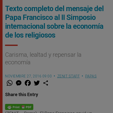
Texto completo del mensaje del
Papa Francisco al II Simposio
internacional sobre la economía
de los religiosos
Carisma, lealtad y repensar la
economía
NOVIEMBRE 27, 2016 09:00
ZENIT STAFF
PAPAS
W
M
F
T
S
h
e
a
w
h
a
s
c
i
a
t
s
e
t
r
Share this Entry
s
e
b
t
e
A
n
o
e
p
g
o
r
p
e
k