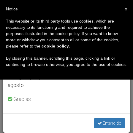
ES
Notice
×
x
Aviso importante
This website or its third party tools use cookies, which are
necessary to its functioning and required to achieve the
Del 27 de julio al 7 de agosto haremos la pausa
purposes illustrated in the cookie policy. If you want to know
anual, aprovechando que en el periodo de verano
more or withdraw your consent to all or some of the cookies,
please refer to the
cookie policy
.
se generan menos informaciones y también el
consumo de las mismas disminuye.
By closing this banner, scrolling this page, clicking a link or
continuing to browse otherwise, you agree to the use of cookies.
Retomamos el trabajo ordinario de las ediciones
en inglés y español de ZENIT el lunes 10 de
agosto.
Gracias.
Entendido