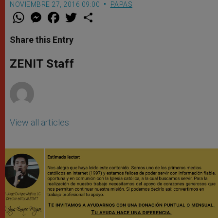
NOVIEMBRE 27, 2016 09:00
PAPAS
W
M
F
T
S
h
e
a
w
h
a
s
c
i
a
t
s
e
t
r
Share this Entry
s
e
b
t
e
A
n
o
e
p
g
o
r
ZENIT Staff
p
e
k
r
View all articles