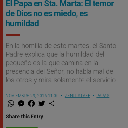
El Papa en Sta. Marta: El temor
de Dios no es miedo, es
humildad
En la homilía de este martes, el Santo
Padre explica que la humildad del
pequeño es la que camina en la
presencia del Señor, no habla mal de
los otros y mira solamente el servicio
NOVIEMBRE 29, 2016 11:00
ZENIT STAFF
PAPAS
W
M
F
T
S
h
e
a
w
h
a
s
c
i
a
t
s
e
t
r
Share this Entry
s
e
b
t
e
A
n
o
e