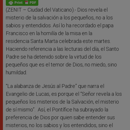
p
g
o
r
p
e
k
r
(ZENIT – Ciudad del Vaticano).- Dios revela el
misterio de la salvación a los pequeños, no a los
sabios y entendidos. Así lo ha recordado el papa
Francisco en la homilía de la misa en la
residencia Santa Marta celebrada este martes.
Haciendo referencia a las lecturas del día, el Santo
Padre se ha detenido sobre la virtud de los
pequeños que es el temor de Dios, no miedo, sino
humildad.
“La alabanza de Jesús al Padre” que narra el
Evangelio de Lucas, es porque el “Señor revela a los
pequeños los misterios de la Salvación, el misterio
de sí mismo”.
Así, el Pontífice ha subrayado la
preferencia de Dios por quien sabe entender sus
misterios, no los sabios y los entendidos, sino el