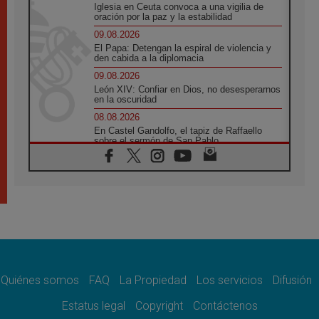
Iglesia en Ceuta convoca a una vigilia de
oración por la paz y la estabilidad
09.08.2026
El Papa: Detengan la espiral de violencia y
den cabida a la diplomacia
09.08.2026
León XIV: Confiar en Dios, no desesperarnos
en la oscuridad
08.08.2026
En Castel Gandolfo, el tapiz de Raffaello
sobre el sermón de San Pablo
08.08.2026
En Colombia, «la paz no se compra con una
firma»
08.08.2026
En Venezuela celebraron los 416 años del
Santo Cristo de La Grita
08.08.2026
El Papa: en Santa Ágata contemplamos la
victoria del amor sobre la muerte
Quiénes somos
FAQ
La Propiedad
Los servicios
Difusión
08.08.2026
León XIV visitará el Santuario de la Madre
Estatus legal
Copyright
Contáctenos
del Buen Consejo de Genazzano