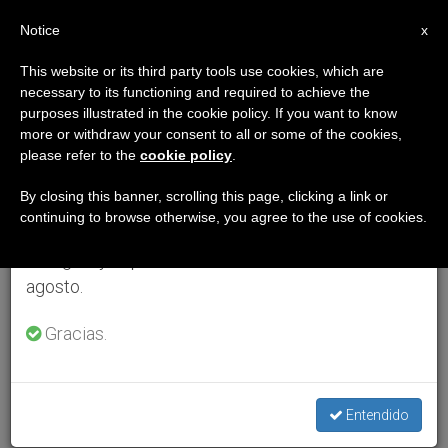
ES
Notice
×
x
Aviso importante
This website or its third party tools use cookies, which are
necessary to its functioning and required to achieve the
Del 27 de julio al 7 de agosto haremos la pausa
purposes illustrated in the cookie policy. If you want to know
anual, aprovechando que en el periodo de verano
more or withdraw your consent to all or some of the cookies,
please refer to the
cookie policy
.
se generan menos informaciones y también el
consumo de las mismas disminuye.
By closing this banner, scrolling this page, clicking a link or
continuing to browse otherwise, you agree to the use of cookies.
Retomamos el trabajo ordinario de las ediciones
en inglés y español de ZENIT el lunes 10 de
agosto.
Gracias.
Entendido