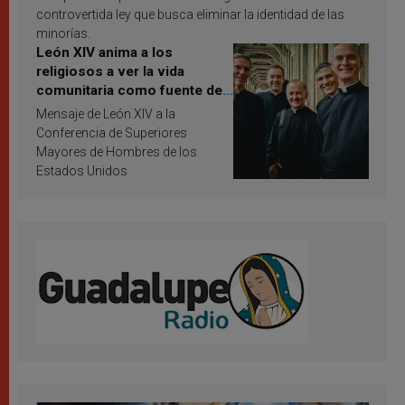
controvertida ley que busca eliminar la identidad de las
minorías.
León XIV anima a los
religiosos a ver la vida
comunitaria como fuente de
inspiración y santificación
Mensaje de León XIV a la
Conferencia de Superiores
Mayores de Hombres de los
Estados Unidos