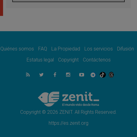
05.08.2026
Venezuela, Padre Pagniello: "En medio del
dolor, una Iglesia que no se rinde"
05.08.2026
La Fuerza del "Círculo de Héroes" con el
Papa en la Audiencia General
05.08.2026
Nuncio en Ucrania: Preocupa escuchar a
quienes bendicen la guerra
Quiénes somos
FAQ
La Propiedad
Los servicios
Difusión
05.08.2026
Estatus legal
Copyright
Contáctenos
Ucrania: Ataque masivo en Kyiv durante la
noche
05.08.2026
Colombo: "La visita del Papa a Argentina
llevará un mensaje de paz y dignidad
humana"
05.08.2026
Iglesia en Uruguay: la visita del Papa
fortalecerá la fe y la esperanza
Copyright © 2026 ZENIT. All Rights Reserved.
https://es.zenit.org