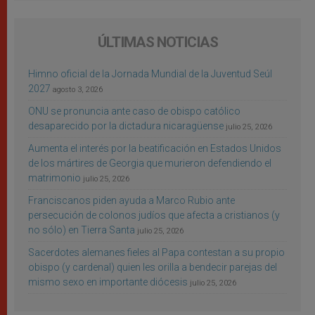
ÚLTIMAS NOTICIAS
Himno oficial de la Jornada Mundial de la Juventud Seúl
2027
agosto 3, 2026
ONU se pronuncia ante caso de obispo católico
desaparecido por la dictadura nicaragüense
julio 25, 2026
Aumenta el interés por la beatificación en Estados Unidos
de los mártires de Georgia que murieron defendiendo el
matrimonio
julio 25, 2026
Franciscanos piden ayuda a Marco Rubio ante
persecución de colonos judíos que afecta a cristianos (y
no sólo) en Tierra Santa
julio 25, 2026
Sacerdotes alemanes fieles al Papa contestan a su propio
obispo (y cardenal) quien les orilla a bendecir parejas del
mismo sexo en importante diócesis
julio 25, 2026