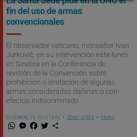
La Santa Sede pide en la ONU el
fin del uso de armas
convencionales
El observador vaticano, monseñor Ivan
Jurkovič, en su intervención este lunes
en Ginebra en la Conferencia de
revisión de la Convención sobre
prohibición o limitación de algunas
armas consideradas dañinas o con
efectos indiscriminado
DICIEMBRE 14, 2016 13:02
ZENIT STAFF
PAPAS
W
M
F
T
S
h
e
a
w
h
a
s
c
i
a