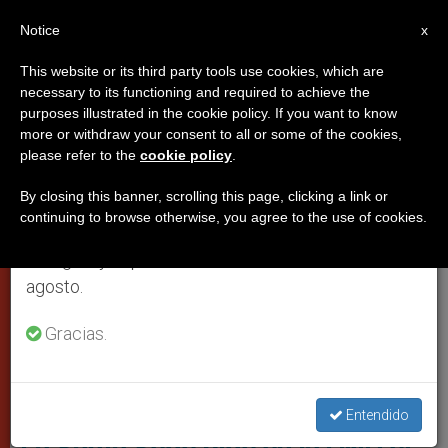
ES
Notice
×
x
Aviso importante
This website or its third party tools use cookies, which are
necessary to its functioning and required to achieve the
Del 27 de julio al 7 de agosto haremos la pausa
PAPAS
purposes illustrated in the cookie policy. If you want to know
anual, aprovechando que en el periodo de verano
more or withdraw your consent to all or some of the cookies,
please refer to the
cookie policy
.
se generan menos informaciones y también el
consumo de las mismas disminuye.
By closing this banner, scrolling this page, clicking a link or
continuing to browse otherwise, you agree to the use of cookies.
Retomamos el trabajo ordinario de las ediciones
en inglés y español de ZENIT el lunes 10 de
agosto.
Gracias.
Foto: UK Ministry Of Defence - Commons Wikimedia (Open
Government Licence V1.0)
Entendido