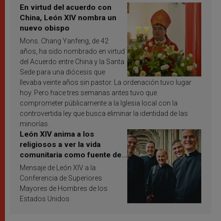
En virtud del acuerdo con
China, León XIV nombra un
nuevo obispo
Mons. Chang Yanfeng, de 42
años, ha sido nombrado en virtud
del Acuerdo entre China y la Santa
Sede para una diócesis que
llevaba veinte años sin pastor. La ordenación tuvo lugar
hoy. Pero hace tres semanas antes tuvo que
comprometer públicamente a la Iglesia local con la
controvertida ley que busca eliminar la identidad de las
minorías.
León XIV anima a los
religiosos a ver la vida
comunitaria como fuente de
inspiración y santificación
Mensaje de León XIV a la
Conferencia de Superiores
Mayores de Hombres de los
Estados Unidos