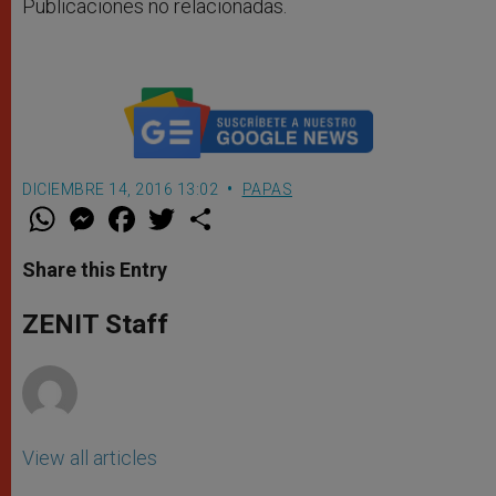
Publicaciones no relacionadas.
DICIEMBRE 14, 2016 13:02
PAPAS
W
M
F
T
S
h
e
a
w
h
a
s
c
i
a
t
s
e
t
r
Share this Entry
s
e
b
t
e
A
n
o
e
p
g
o
r
ZENIT Staff
p
e
k
r
View all articles