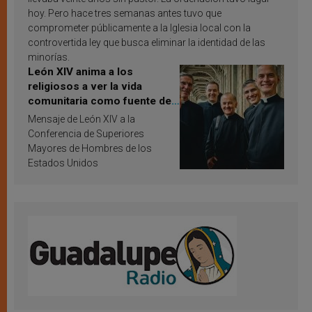
hoy. Pero hace tres semanas antes tuvo que
comprometer públicamente a la Iglesia local con la
controvertida ley que busca eliminar la identidad de las
minorías.
León XIV anima a los
religiosos a ver la vida
comunitaria como fuente de
inspiración y santificación
Mensaje de León XIV a la
Conferencia de Superiores
Mayores de Hombres de los
Estados Unidos