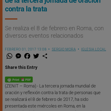
de la tercera jornada de oración
contra la trata
Se realiza el 8 de febrero en Roma, con
diversos eventos relacionados
FEBRERO 01, 2017 13:08
SERGIO MORA
IGLESIA LOCAL
W
M
F
T
S
h
e
a
w
h
a
s
c
i
a
t
s
e
t
r
Share this Entry
s
e
b
t
e
A
n
o
e
p
g
o
r
p
e
k
r
(ZENIT – Roma).- La tercera jornada mundial de
oración y reflexión contra la trata de personas que
se realizará el 8 de febrero de 2017, ha sido
presentada este miércoles en Roma, en la