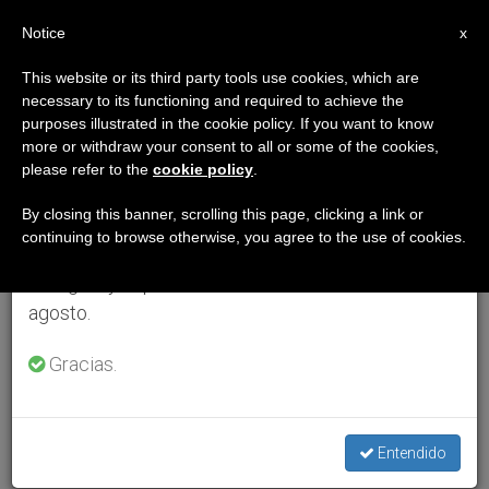
ES
Notice
×
x
Aviso importante
This website or its third party tools use cookies, which are
necessary to its functioning and required to achieve the
Del 27 de julio al 7 de agosto haremos la pausa
purposes illustrated in the cookie policy. If you want to know
anual, aprovechando que en el periodo de verano
more or withdraw your consent to all or some of the cookies,
please refer to the
cookie policy
.
se generan menos informaciones y también el
consumo de las mismas disminuye.
By closing this banner, scrolling this page, clicking a link or
continuing to browse otherwise, you agree to the use of cookies.
Retomamos el trabajo ordinario de las ediciones
en inglés y español de ZENIT el lunes 10 de
agosto.
Gracias.
Entendido