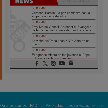
06.08.2026
Cardenal Parolin: La paz comienza con la
empatía al dolor del otro
06.08.2026
Fray Marco Vianelli: Aprender el Evangelio
de la Paz en la Escuela de San Francisco
06.08.2026
La visita del Papa León XIV a Asís en un
minuto
06.08.2026
El agradecimiento de los jóvenes al Papa:
«Hoy nos sentimos Iglesia»
06.08.2026
Líbano: Reanudan los coloquios en Roma en
medio de tensiones y ataques en el sur del
país
06.08.2026
Hiroshima y Nagasaki, 81 años después.
Comienzan "Diez Días Oración por la Paz"
06.08.2026
Pizzaballa en Asís: los cristianos quieren
paz
Quiénes somos
FAQ
La Propiedad
Los servicios
Difusión