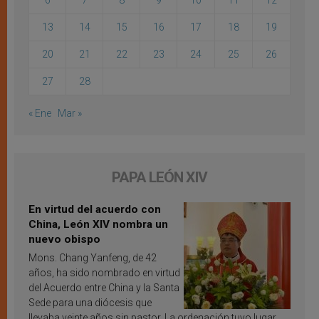
13
14
15
16
17
18
19
20
21
22
23
24
25
26
27
28
« Ene
Mar »
PAPA LEÓN XIV
En virtud del acuerdo con
China, León XIV nombra un
nuevo obispo
Mons. Chang Yanfeng, de 42
años, ha sido nombrado en virtud
del Acuerdo entre China y la Santa
Sede para una diócesis que
llevaba veinte años sin pastor. La ordenación tuvo lugar