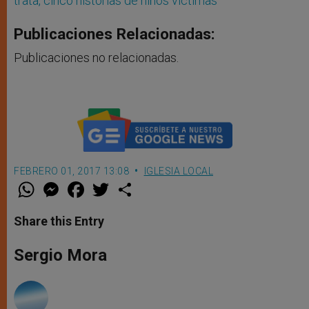
trata, cinco historias de niños víctimas
Publicaciones Relacionadas:
Publicaciones no relacionadas.
FEBRERO 01, 2017 13:08
IGLESIA LOCAL
W
M
F
T
S
h
e
a
w
h
a
s
c
i
a
t
s
e
t
r
Share this Entry
s
e
b
t
e
A
n
o
e
p
g
o
r
Sergio Mora
p
e
k
r