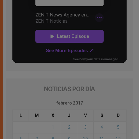
NOTICIAS POR DÍA
febrero 2017
L
M
X
J
V
S
D
1
2
3
4
5
6
7
8
9
10
11
12