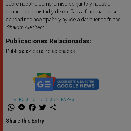
sobre nuestro compromiso conjunto y nuestro
camino de amistad y de confianza fraterna,: en su
bondad nos acompañe y ayude a dar buenos frutos.
¡
Shalom Alechem
!”.
Publicaciones Relacionadas:
Publicaciones no relacionadas.
FEBRERO 09, 2017 15:38
PAPAS
W
M
F
T
S
h
e
a
w
h
a
s
c
i
a
t
s
e
t
r
Share this Entry
s
e
b
t
e
A
n
o
e