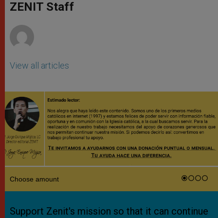
p
g
o
r
ZENIT Staff
p
e
k
r
View all articles