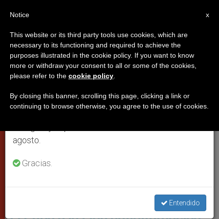
ES
Notice
×
x
Aviso importante
This website or its third party tools use cookies, which are
necessary to its functioning and required to achieve the
Del 27 de julio al 7 de agosto haremos la pausa
PAPAS
purposes illustrated in the cookie policy. If you want to know
anual, aprovechando que en el periodo de verano
more or withdraw your consent to all or some of the cookies,
please refer to the
cookie policy
.
se generan menos informaciones y también el
consumo de las mismas disminuye.
By closing this banner, scrolling this page, clicking a link or
continuing to browse otherwise, you agree to the use of cookies.
Retomamos el trabajo ordinario de las ediciones
en inglés y español de ZENIT el lunes 10 de
agosto.
Gracias.
El Papa Con La Liga Antidifamación (Foto©Osservatore Romano)
Entendido
El Papa a la Liga antidifamación: