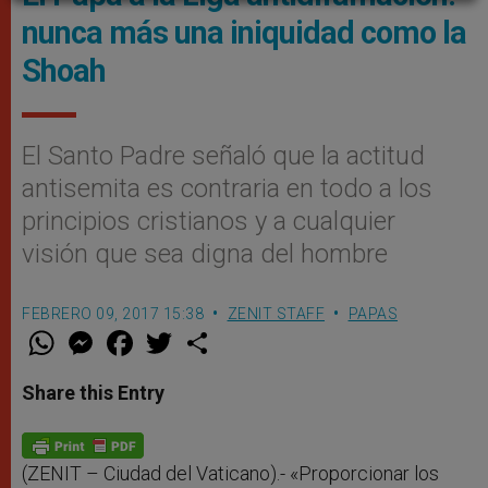
nunca más una iniquidad como la
Shoah
El Santo Padre señaló que la actitud
antisemita es contraria en todo a los
principios cristianos y a cualquier
visión que sea digna del hombre
FEBRERO 09, 2017 15:38
ZENIT STAFF
PAPAS
W
M
F
T
S
h
e
a
w
h
a
s
c
i
a
t
s
e
t
r
Share this Entry
s
e
b
t
e
A
n
o
e
p
g
o
r
p
e
k
r
(ZENIT – Ciudad del Vaticano).- «Proporcionar los