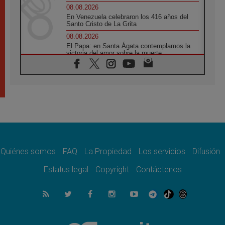
08.08.2026
En Venezuela celebraron los 416 años del
Santo Cristo de La Grita
08.08.2026
El Papa: en Santa Ágata contemplamos la
victoria del amor sobre la muerte
08.08.2026
León XIV visitará el Santuario de la Madre
del Buen Consejo de Genazzano
07.08.2026
Filipinas: el Vicariato Apostólico de Calapán
se convierte en diócesis
07.08.2026
Honduras: Los desplazados invisibles de una
crisis olvidada
Quiénes somos
FAQ
La Propiedad
Los servicios
Difusión
07.08.2026
Bokalic: "En Argentina el Papa León señalará
Estatus legal
Copyright
Contáctenos
el compromiso del cristiano"
07.08.2026
La matanza de niños en Gaza no cesa: 300
muertos en 300 días
07.08.2026
Tagle: La guerra desfigura el mundo, solo la