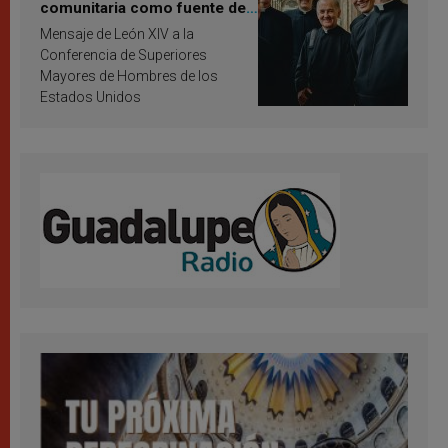
comunitaria como fuente de
inspiración y santificación
Mensaje de León XIV a la
Conferencia de Superiores
Mayores de Hombres de los
Estados Unidos