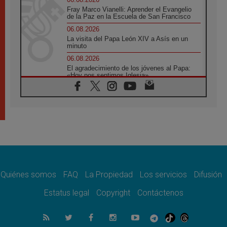
Fray Marco Vianelli: Aprender el Evangelio
de la Paz en la Escuela de San Francisco
06.08.2026
La visita del Papa León XIV a Asís en un
minuto
06.08.2026
El agradecimiento de los jóvenes al Papa:
«Hoy nos sentimos Iglesia»
06.08.2026
Líbano: Reanudan los coloquios en Roma en
medio de tensiones y ataques en el sur del
país
06.08.2026
Hiroshima y Nagasaki, 81 años después.
Comienzan "Diez Días Oración por la Paz"
06.08.2026
Pizzaballa en Asís: los cristianos quieren
paz
Quiénes somos
FAQ
La Propiedad
Los servicios
Difusión
06.08.2026
Estatus legal
Copyright
Contáctenos
Sturla: La visita de León XIV será una buena
noticia para todo el Uruguay
06.08.2026
León XIV: La revolución del Evangelio