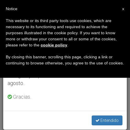
ES
Notice
×
x
Aviso importante
This website or its third party tools use cookies, which are
necessary to its functioning and required to achieve the
Del 27 de julio al 7 de agosto haremos la pausa
purposes illustrated in the cookie policy. If you want to know
anual, aprovechando que en el periodo de verano
more or withdraw your consent to all or some of the cookies,
please refer to the
cookie policy
.
se generan menos informaciones y también el
consumo de las mismas disminuye.
By closing this banner, scrolling this page, clicking a link or
continuing to browse otherwise, you agree to the use of cookies.
Retomamos el trabajo ordinario de las ediciones
en inglés y español de ZENIT el lunes 10 de
agosto.
Gracias.
Entendido