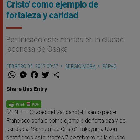
Cristo' como ejemplo de
fortaleza y caridad
Beatificado este martes en la ciudad
japonesa de Osaka
FEBRERO 09, 2017 09:37
SERGIO MORA
PAPAS
W
M
F
T
S
h
e
a
w
h
a
s
c
i
a
t
s
e
t
r
Share this Entry
s
e
b
t
e
A
n
o
e
p
g
o
r
p
e
k
r
(ZENIT – Ciudad del Vaticano).-El santo padre
Francisco señaló como ejemplo de fortaleza y de
caridad al “Samurai de Cristo”, Takayama Ukon,
beatificado este martes 7 de febrero en la ciudad