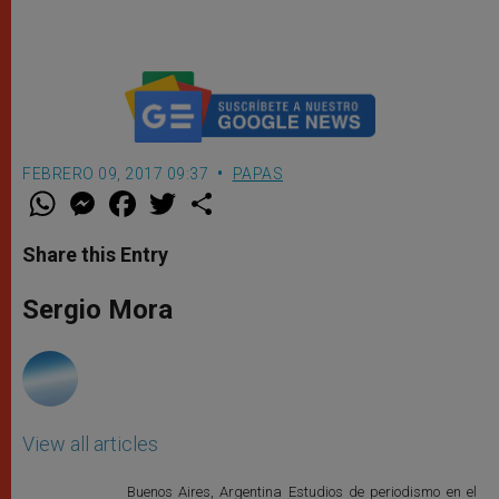
FEBRERO 09, 2017 09:37
PAPAS
W
M
F
T
S
h
e
a
w
h
a
s
c
i
a
t
s
e
t
r
Share this Entry
s
e
b
t
e
A
n
o
e
p
g
o
r
Sergio Mora
p
e
k
r
View all articles
Buenos Aires, Argentina Estudios de periodismo en el