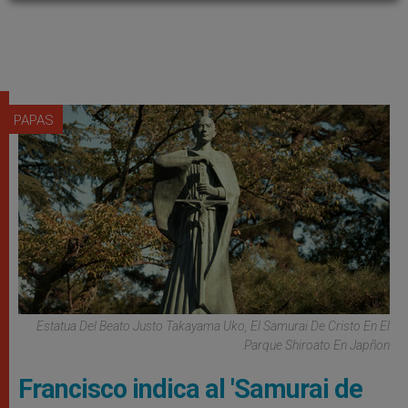
PAPAS
Estatua Del Beato Justo Takayama Uko, El Samurai De Cristo En El
Parque Shiroato En Japñon
Francisco indica al 'Samurai de