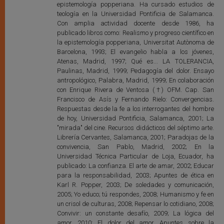
epistemología popperiana. Ha cursado estudios de
teología en la Universidad Pontificia de Salamanca.
Con amplia actividad docente desde 1986, ha
publicado libros como: Realismo y progreso científico en
la epistemología popperiana, Universitat Autònoma de
Barcelona, 1993; El evangelio habla a los jóvenes,
Atenas, Madrid, 1997; Qué es... LA TOLERANCIA,
Paulinas, Madrid, 1999; Pedagogía del dolor. Ensayo
antropológico, Palabra, Madrid, 1999; En colaboración
con Enrique Rivera de Ventosa (†) OFM. Cap. San
Francisco de Asís y Fernando Rielo: Convergencias.
Respuestas desde la fe a los interrogantes del hombre
de hoy, Universidad Pontificia, Salamanca, 2001; La
"mirada" del cine. Recursos didácticos del séptimo arte.
Librería Cervantes, Salamanca, 2001; Paradojas de la
convivencia, San Pablo, Madrid, 2002; En la
Universidad Técnica Particular de Loja, Ecuador, ha
publicado: La confianza. El arte de amar, 2002; Educar
para la responsabilidad, 2003; Apuntes de ética en
Karl R. Popper, 2003; De soledades y comunicación,
2005; Yo educo; tú respondes, 2008; Humanismo y fe en
un crisol de culturas, 2008; Repensar lo cotidiano, 2008;
Convivir: un constante desafío, 2009; La lógica del
amor, 2010; El dolor del amor. Apuntes sobre la