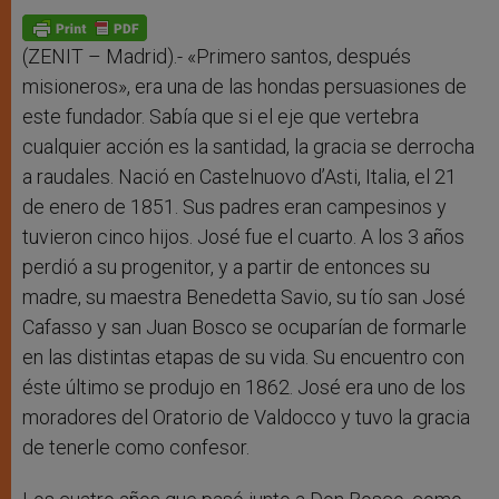
A
n
o
e
p
g
o
r
p
e
k
r
(ZENIT – Madrid).- «Primero santos, después
misioneros», era una de las hondas persuasiones de
este fundador. Sabía que si el eje que vertebra
cualquier acción es la santidad, la gracia se derrocha
a raudales. Nació en Castelnuovo d’Asti, Italia, el 21
de enero de 1851. Sus padres eran campesinos y
tuvieron cinco hijos. José fue el cuarto. A los 3 años
perdió a su progenitor, y a partir de entonces su
madre, su maestra Benedetta Savio, su tío san José
Cafasso y san Juan Bosco se ocuparían de formarle
en las distintas etapas de su vida. Su encuentro con
éste último se produjo en 1862. José era uno de los
moradores del Oratorio de Valdocco y tuvo la gracia
de tenerle como confesor.