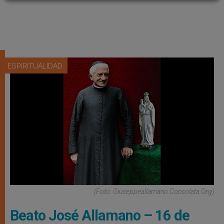
ESPIRITUALIDAD
(Foto: Giuseppeallamano.consolata.org)
Beato José Allamano – 16 de