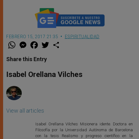
FEBRERO 15, 2017 21:35
ESPIRITUALIDAD
W
M
F
T
S
h
e
a
w
h
a
s
c
i
a
t
s
e
t
r
Share this Entry
s
e
b
t
e
A
n
o
e
p
g
o
r
Isabel Orellana Vilches
p
e
k
r
View all articles
Isabel Orellana Vilches Misionera idente. Doctora en
Filosofía por la Universidad Autónoma de Barcelona
con la tesis Realismo y progreso científico en la