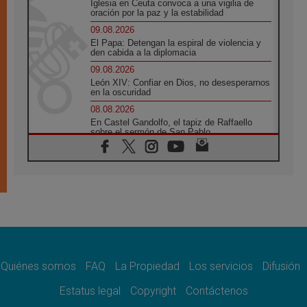
Iglesia en Ceuta convoca a una vigilia de
oración por la paz y la estabilidad
09.08.2026
El Papa: Detengan la espiral de violencia y
den cabida a la diplomacia
09.08.2026
León XIV: Confiar en Dios, no desesperarnos
en la oscuridad
08.08.2026
En Castel Gandolfo, el tapiz de Raffaello
sobre el sermón de San Pablo
08.08.2026
En Colombia, «la paz no se compra con una
firma»
08.08.2026
En Venezuela celebraron los 416 años del
Santo Cristo de La Grita
08.08.2026
El Papa: en Santa Ágata contemplamos la
victoria del amor sobre la muerte
Quiénes somos
FAQ
La Propiedad
Los servicios
Difusión
08.08.2026
León XIV visitará el Santuario de la Madre
Estatus legal
Copyright
Contáctenos
del Buen Consejo de Genazzano