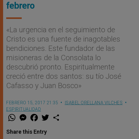
febrero
«La urgencia en el seguimiento de
Cristo es una fuente de inagotables
bendiciones. Este fundador de las
misioneras de la Consolata lo
descubrió pronto. Espiritualmente
creció entre dos santos: su tío José
Cafasso y Juan Bosco»
FEBRERO 15, 2017 21:35
ISABEL ORELLANA VILCHES
ESPIRITUALIDAD
W
M
F
T
S
h
e
a
w
h
a
s
c
i
a
t
s
e
t
r
Share this Entry
s
e
b
t
e