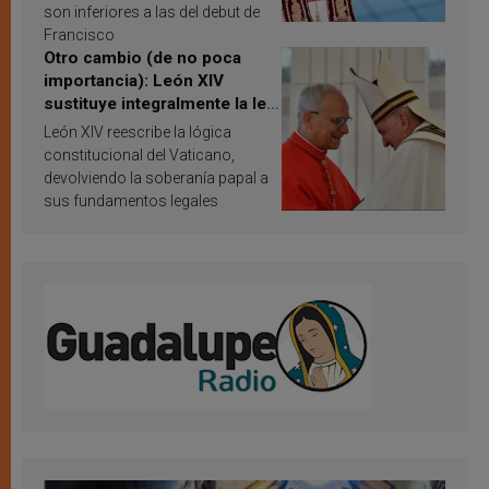
son inferiores a las del debut de
Francisco
Otro cambio (de no poca
importancia): León XIV
sustituye integralmente la ley
vaticana de Papa Francisco
León XIV reescribe la lógica
constitucional del Vaticano,
devolviendo la soberanía papal a
sus fundamentos legales