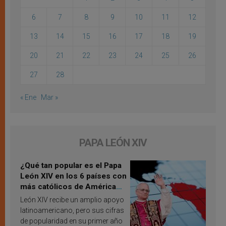
6
7
8
9
10
11
12
13
14
15
16
17
18
19
20
21
22
23
24
25
26
27
28
« Ene
Mar »
PAPA LEÓN XIV
¿Qué tan popular es el Papa
León XIV en los 6 países con
más católicos de América
Latina en 2026? Publican
León XIV recibe un amplio apoyo
resultados de investigación
latinoamericano, pero sus cifras
de popularidad en su primer año