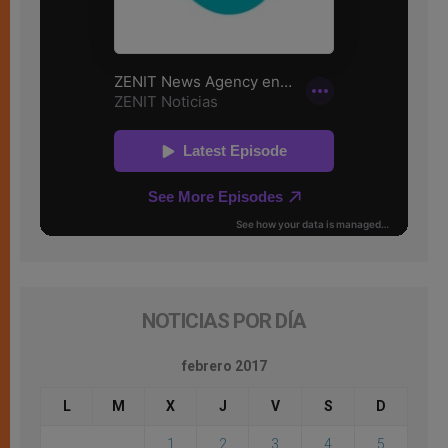
NOTICIAS POR DÍA
febrero 2017
L
M
X
J
V
S
D
1
2
3
4
5