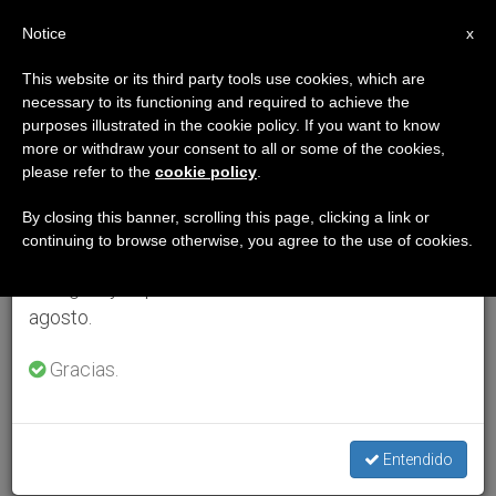
ES
Notice
×
x
Aviso importante
This website or its third party tools use cookies, which are
necessary to its functioning and required to achieve the
Del 27 de julio al 7 de agosto haremos la pausa
purposes illustrated in the cookie policy. If you want to know
anual, aprovechando que en el periodo de verano
more or withdraw your consent to all or some of the cookies,
please refer to the
cookie policy
.
se generan menos informaciones y también el
consumo de las mismas disminuye.
By closing this banner, scrolling this page, clicking a link or
continuing to browse otherwise, you agree to the use of cookies.
Retomamos el trabajo ordinario de las ediciones
en inglés y español de ZENIT el lunes 10 de
agosto.
Gracias.
Entendido