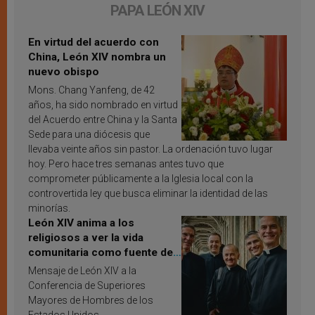
PAPA LEÓN XIV
En virtud del acuerdo con
China, León XIV nombra un
nuevo obispo
Mons. Chang Yanfeng, de 42
años, ha sido nombrado en virtud
del Acuerdo entre China y la Santa
Sede para una diócesis que
llevaba veinte años sin pastor. La ordenación tuvo lugar
hoy. Pero hace tres semanas antes tuvo que
comprometer públicamente a la Iglesia local con la
controvertida ley que busca eliminar la identidad de las
minorías.
León XIV anima a los
religiosos a ver la vida
comunitaria como fuente de
inspiración y santificación
Mensaje de León XIV a la
Conferencia de Superiores
Mayores de Hombres de los
Estados Unidos