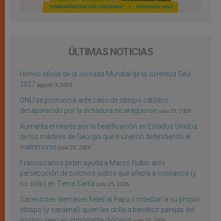
ÚLTIMAS NOTICIAS
Himno oficial de la Jornada Mundial de la Juventud Seúl
2027
agosto 3, 2026
ONU se pronuncia ante caso de obispo católico
desaparecido por la dictadura nicaragüense
julio 25, 2026
Aumenta el interés por la beatificación en Estados Unidos
de los mártires de Georgia que murieron defendiendo el
matrimonio
julio 25, 2026
Franciscanos piden ayuda a Marco Rubio ante
persecución de colonos judíos que afecta a cristianos (y
no sólo) en Tierra Santa
julio 25, 2026
Sacerdotes alemanes fieles al Papa contestan a su propio
obispo (y cardenal) quien les orilla a bendecir parejas del
mismo sexo en importante diócesis
julio 25, 2026