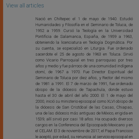
View all articles
Nació en Chiltepec el 1 de mayo de 1940. Estudió
Humanidades y Filosofía en el Seminario de Toluca, de
1952 a 1959. Cursó la Teología en la Universidad
Pontificia de Salamanca, España, de 1959 a 1963,
obteniendo la licenciatura en Teología Dogmática. Por
su cuenta, se especializó en Liturgia. Fue ordenado
sacerdote el 25 de agosto de 1963 en Toluca. Sirvió
como Vicario Parroquial en tres parroquias por tres
años y medio y fue párroco de una comunidad indígena
otomí, de 1967 a 1970. Fue Director Espiritual del
Seminario de Toluca por diez años, y Rector del mismo
de 1981 a 1991. El 7 de marzo de 1991, fue ordenado
obispo de la diócesis de Tapachula, donde estuvo
hasta el 30 de abril del año 2000. El 1 de mayo del
2000, inició su ministerio episcopal como XLVI obispo de
la diócesis de San Cristóbal de las Casas, Chiapas,
una de las diócesis más antiguas de México, erigida en
1539; allí sirvió por casi 18 años. Ha ocupado diversos
cargos en la Conferencia del Episcopado Mexicano y en
el CELAM. El 3 de noviembre de 2017, el Papa Francisco
le aceptó, por edad, su renuncia al servicio episcopal en