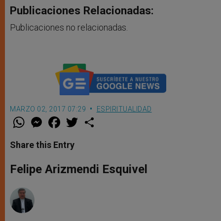
Publicaciones Relacionadas:
Publicaciones no relacionadas.
MARZO 02, 2017 07:29
ESPIRITUALIDAD
W
M
F
T
S
h
e
a
w
h
a
s
c
i
a
t
s
e
t
r
Share this Entry
s
e
b
t
e
A
n
o
e
p
g
o
r
Felipe Arizmendi Esquivel
p
e
k
r