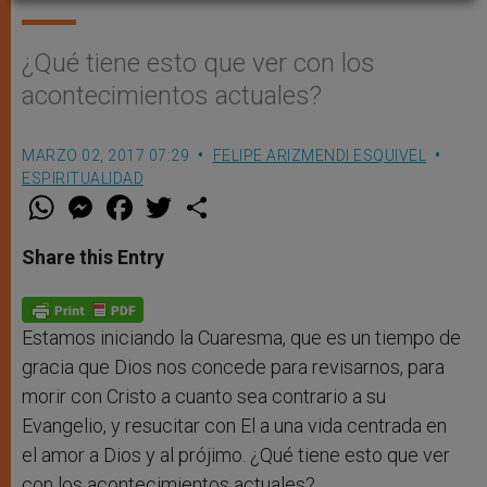
¿Qué tiene esto que ver con los
acontecimientos actuales?
MARZO 02, 2017 07:29
FELIPE ARIZMENDI ESQUIVEL
ESPIRITUALIDAD
W
M
F
T
S
h
e
a
w
h
a
s
c
i
a
t
s
e
t
r
Share this Entry
s
e
b
t
e
A
n
o
e
p
g
o
r
p
e
k
r
Estamos iniciando la Cuaresma, que es un tiempo de
gracia que Dios nos concede para revisarnos, para
morir con Cristo a cuanto sea contrario a su
Evangelio, y resucitar con El a una vida centrada en
el amor a Dios y al prójimo. ¿Qué tiene esto que ver
con los acontecimientos actuales?