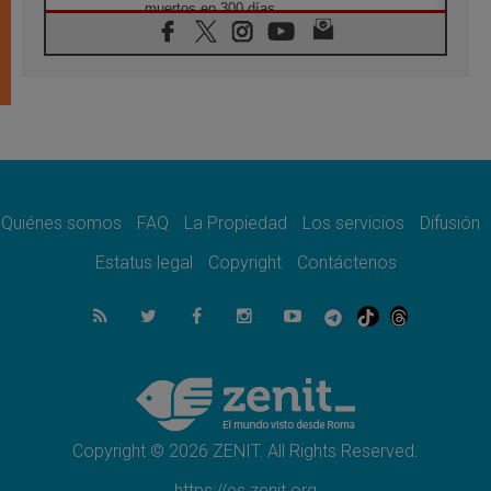
muertos en 300 días
07.08.2026
Tagle: La guerra desfigura el mundo, solo la
revelación de Dios lo transfigura
07.08.2026
Presentada la Trienal de Arte de las
Universidades Católicas: «Exercises in
Empathy»
07.08.2026
Fortunatus Nwachukwu: la comunicación
como misión al servicio del Evangelio
Quiénes somos
FAQ
La Propiedad
Los servicios
Difusión
07.08.2026
Estatus legal
Copyright
Contáctenos
SIGNIS 2026, dar voz a las religiosas en el
espacio público
07.08.2026
Lanzan un proyecto de empoderamiento
digital para mujeres líderes en África
07.08.2026
Programa oficial del Viaje Apostólico del
Papa León XIV a Francia
Copyright © 2026 ZENIT. All Rights Reserved.
https://es.zenit.org