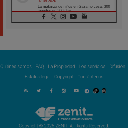
07.08.2026
La matanza de niños en Gaza no cesa: 300
muertos en 300 días
07.08.2026
Tagle: La guerra desfigura el mundo, solo la
revelación de Dios lo transfigura
07.08.2026
Presentada la Trienal de Arte de las
Universidades Católicas: «Exercises in
Empathy»
07.08.2026
Fortunatus Nwachukwu: la comunicación
como misión al servicio del Evangelio
Quiénes somos
FAQ
La Propiedad
Los servicios
Difusión
07.08.2026
Estatus legal
Copyright
Contáctenos
SIGNIS 2026, dar voz a las religiosas en el
espacio público
07.08.2026
Lanzan un proyecto de empoderamiento
digital para mujeres líderes en África
07.08.2026
Programa oficial del Viaje Apostólico del
Papa León XIV a Francia
Copyright © 2026 ZENIT. All Rights Reserved.