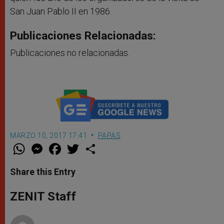
San Juan Pablo II en 1986.
Publicaciones Relacionadas:
Publicaciones no relacionadas.
MARZO 10, 2017 17:41
PAPAS
W
M
F
T
S
h
e
a
w
h
a
s
c
i
a
t
s
e
t
r
Share this Entry
s
e
b
t
e
A
n
o
e
p
g
o
r
ZENIT Staff
p
e
k
r