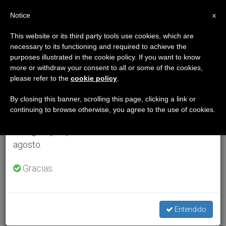
ES
Notice
×
x
Aviso importante
This website or its third party tools use cookies, which are
necessary to its functioning and required to achieve the
Del 27 de julio al 7 de agosto haremos la pausa
purposes illustrated in the cookie policy. If you want to know
anual, aprovechando que en el periodo de verano
more or withdraw your consent to all or some of the cookies,
please refer to the
cookie policy
.
se generan menos informaciones y también el
consumo de las mismas disminuye.
By closing this banner, scrolling this page, clicking a link or
continuing to browse otherwise, you agree to the use of cookies.
Retomamos el trabajo ordinario de las ediciones
en inglés y español de ZENIT el lunes 10 de
agosto.
Gracias.
Entendido