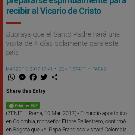
prepararse espiritualmente para
recibir al Vicario de Cristo
Subraya que el Santo Padre hará una
visita de 4 días solamente para este
país
MARZO 10, 2017 17:41
ZENIT STAFF
PAPAS
W
M
F
T
S
h
e
a
w
h
a
s
c
i
a
t
s
e
t
r
Share this Entry
s
e
b
t
e
A
n
o
e
p
g
o
r
p
e
k
r
(ZENIT – Roma, 10 Mar. 2017).- El nuncio apostólico
en Colombia, monseñor Ettore Ballestrero, confirmó
en Bogotá que «el Papa Francisco visitará Colombia