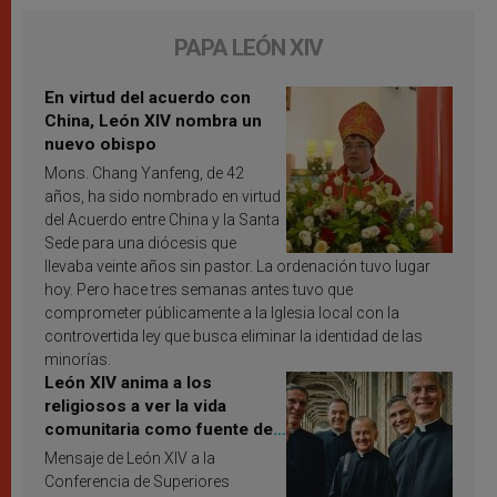
PAPA LEÓN XIV
En virtud del acuerdo con
China, León XIV nombra un
nuevo obispo
Mons. Chang Yanfeng, de 42
años, ha sido nombrado en virtud
del Acuerdo entre China y la Santa
Sede para una diócesis que
llevaba veinte años sin pastor. La ordenación tuvo lugar
hoy. Pero hace tres semanas antes tuvo que
comprometer públicamente a la Iglesia local con la
controvertida ley que busca eliminar la identidad de las
minorías.
León XIV anima a los
religiosos a ver la vida
comunitaria como fuente de
inspiración y santificación
Mensaje de León XIV a la
Conferencia de Superiores