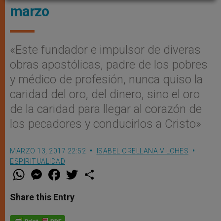
marzo
«Este fundador e impulsor de diveras
obras apostólicas, padre de los pobres
y médico de profesión, nunca quiso la
caridad del oro, del dinero, sino el oro
de la caridad para llegar al corazón de
los pecadores y conducirlos a Cristo»
MARZO 13, 2017 22:52
ISABEL ORELLANA VILCHES
ESPIRITUALIDAD
W
M
F
T
S
h
e
a
w
h
a
s
c
i
a
t
s
e
t
r
Share this Entry
s
e
b
t
e
A
n
o
e
p
g
o
r