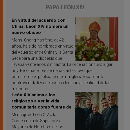
PAPA LEÓN XIV
En virtud del acuerdo con
China, León XIV nombra un
nuevo obispo
Mons. Chang Yanfeng, de 42
años, ha sido nombrado en virtud
del Acuerdo entre China y la Santa
Sede para una diócesis que
llevaba veinte años sin pastor. La ordenación tuvo lugar
hoy. Pero hace tres semanas antes tuvo que
comprometer públicamente a la Iglesia local con la
controvertida ley que busca eliminar la identidad de las
minorías.
León XIV anima a los
religiosos a ver la vida
comunitaria como fuente de
inspiración y santificación
Mensaje de León XIV a la
Conferencia de Superiores
Mayores de Hombres de los