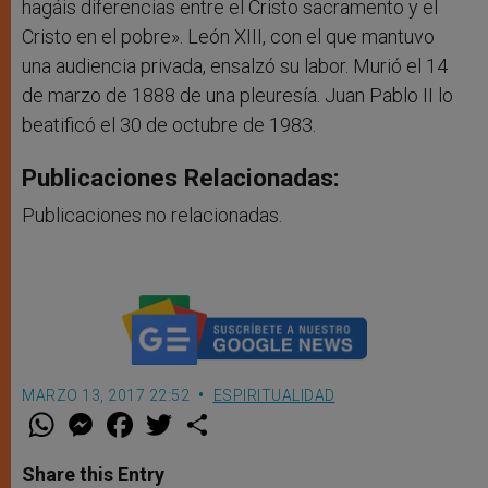
hagáis diferencias entre el Cristo sacramento y el
Cristo en el pobre». León XIII, con el que mantuvo
una audiencia privada, ensalzó su labor. Murió el 14
de marzo de 1888 de una pleuresía. Juan Pablo II lo
beatificó el 30 de octubre de 1983.
Publicaciones Relacionadas:
Publicaciones no relacionadas.
MARZO 13, 2017 22:52
ESPIRITUALIDAD
W
M
F
T
S
h
e
a
w
h
a
s
c
i
a
t
s
e
t
r
Share this Entry
s
e
b
t
e