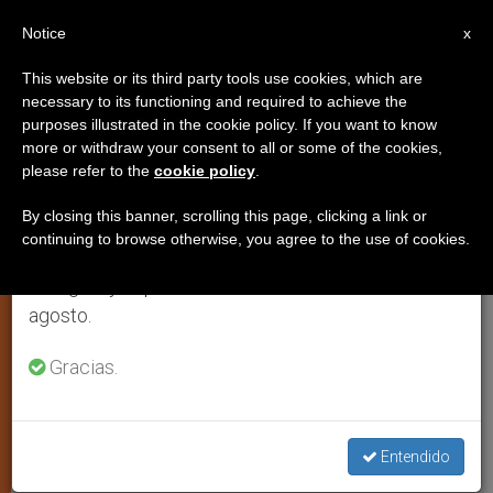
ES
Notice
×
x
Aviso importante
This website or its third party tools use cookies, which are
necessary to its functioning and required to achieve the
Del 27 de julio al 7 de agosto haremos la pausa
ESPIRITUALIDAD
purposes illustrated in the cookie policy. If you want to know
anual, aprovechando que en el periodo de verano
more or withdraw your consent to all or some of the cookies,
please refer to the
cookie policy
.
se generan menos informaciones y también el
consumo de las mismas disminuye.
By closing this banner, scrolling this page, clicking a link or
continuing to browse otherwise, you agree to the use of cookies.
Retomamos el trabajo ordinario de las ediciones
en inglés y español de ZENIT el lunes 10 de
agosto.
Gracias.
Beato Giacomo Cusmano
Entendido
Beato Giacomo Cusmano – 14 de