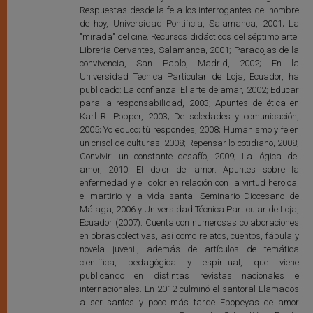
Respuestas desde la fe a los interrogantes del hombre
de hoy, Universidad Pontificia, Salamanca, 2001; La
"mirada" del cine. Recursos didácticos del séptimo arte.
Librería Cervantes, Salamanca, 2001; Paradojas de la
convivencia, San Pablo, Madrid, 2002; En la
Universidad Técnica Particular de Loja, Ecuador, ha
publicado: La confianza. El arte de amar, 2002; Educar
para la responsabilidad, 2003; Apuntes de ética en
Karl R. Popper, 2003; De soledades y comunicación,
2005; Yo educo; tú respondes, 2008; Humanismo y fe en
un crisol de culturas, 2008; Repensar lo cotidiano, 2008;
Convivir: un constante desafío, 2009; La lógica del
amor, 2010; El dolor del amor. Apuntes sobre la
enfermedad y el dolor en relación con la virtud heroica,
el martirio y la vida santa. Seminario Diocesano de
Málaga, 2006 y Universidad Técnica Particular de Loja,
Ecuador (2007). Cuenta con numerosas colaboraciones
en obras colectivas, así como relatos, cuentos, fábula y
novela juvenil, además de artículos de temática
científica, pedagógica y espiritual, que viene
publicando en distintas revistas nacionales e
internacionales. En 2012 culminó el santoral Llamados
a ser santos y poco más tarde Epopeyas de amor