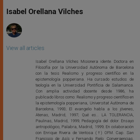
A
n
o
e
p
g
o
r
Isabel Orellana Vilches
p
e
k
r
View all articles
Isabel Orellana Vilches Misionera idente. Doctora en
Filosofía por la Universidad Autónoma de Barcelona
con la tesis Realismo y progreso científico en la
epistemología popperiana. Ha cursado estudios de
teología en la Universidad Pontificia de Salamanca.
Con amplia actividad docente desde 1986, ha
publicado libros como: Realismo y progreso científico en
la epistemología popperiana, Universitat Autònoma de
Barcelona, 1993; El evangelio habla a los jóvenes,
Atenas, Madrid, 1997; Qué es... LA TOLERANCIA,
Paulinas, Madrid, 1999; Pedagogía del dolor. Ensayo
antropológico, Palabra, Madrid, 1999; En colaboración
con Enrique Rivera de Ventosa (†) OFM. Cap. San
Francisco de Asís y Fernando Rielo: Convergencias.