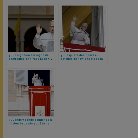
¿Qué significa ser signo de
¿Qué quiere decir para el
contradicción? Papa León XIV
católico de hoy la fiesta de la
lo explica
Exaltación de la Santa Cruz? La
respuesta concreta y breve de
Papa León XIV
¿Cuándo y dónde comienza la
misión de Jesús y qué tiene
que ver eso con nosotros? Las
respuestas del Papa León XIV