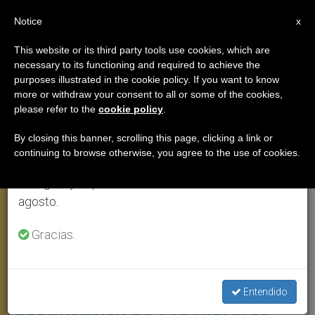
ES
Notice
×
x
Aviso importante
This website or its third party tools use cookies, which are
necessary to its functioning and required to achieve the
Del 27 de julio al 7 de agosto haremos la pausa
ANGELUS
purposes illustrated in the cookie policy. If you want to know
anual, aprovechando que en el periodo de verano
more or withdraw your consent to all or some of the cookies,
please refer to the
cookie policy
.
se generan menos informaciones y también el
consumo de las mismas disminuye.
By closing this banner, scrolling this page, clicking a link or
continuing to browse otherwise, you agree to the use of cookies.
Retomamos el trabajo ordinario de las ediciones
en inglés y español de ZENIT el lunes 10 de
agosto.
Gracias.
España: El Santo Padre saluda la
Entendido
beatificación de 115 mártires