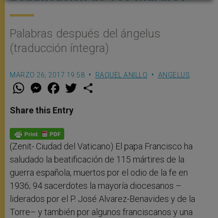
Palabras después del ángelus
(traducción íntegra)
MARZO 26, 2017 19:58
RAQUEL ANILLO
ANGELUS
W
M
F
T
S
h
e
a
w
h
a
s
c
i
a
t
s
e
t
r
Share this Entry
s
e
b
t
e
A
n
o
e
p
g
o
r
p
e
k
r
(Zenit- Ciudad del Vaticano) El papa Francisco ha
saludado la beatificación de 115 mártires de la
guerra española, muertos por el odio de la fe en
1936; 94 sacerdotes la mayoría diocesanos –
liderados por el P. José Alvarez-Benavides y de la
Torre– y también por algunos franciscanos y una