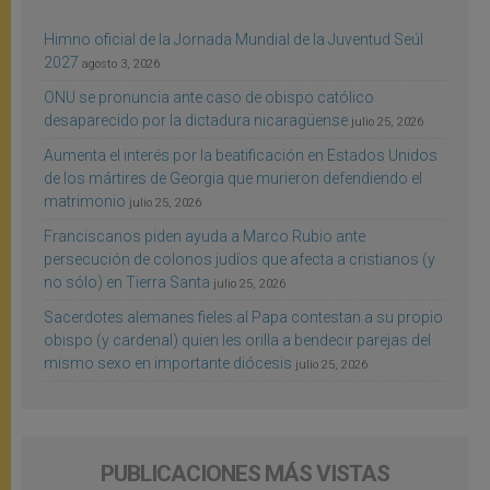
Himno oficial de la Jornada Mundial de la Juventud Seúl
2027
agosto 3, 2026
ONU se pronuncia ante caso de obispo católico
desaparecido por la dictadura nicaragüense
julio 25, 2026
Aumenta el interés por la beatificación en Estados Unidos
de los mártires de Georgia que murieron defendiendo el
matrimonio
julio 25, 2026
Franciscanos piden ayuda a Marco Rubio ante
persecución de colonos judíos que afecta a cristianos (y
no sólo) en Tierra Santa
julio 25, 2026
Sacerdotes alemanes fieles al Papa contestan a su propio
obispo (y cardenal) quien les orilla a bendecir parejas del
mismo sexo en importante diócesis
julio 25, 2026
PUBLICACIONES MÁS VISTAS