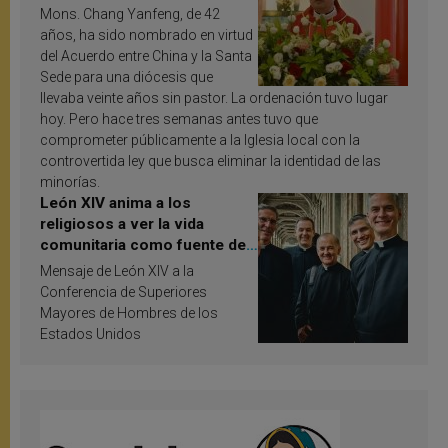
Mons. Chang Yanfeng, de 42
años, ha sido nombrado en virtud
del Acuerdo entre China y la Santa
Sede para una diócesis que
llevaba veinte años sin pastor. La ordenación tuvo lugar
hoy. Pero hace tres semanas antes tuvo que
comprometer públicamente a la Iglesia local con la
controvertida ley que busca eliminar la identidad de las
minorías.
León XIV anima a los
religiosos a ver la vida
comunitaria como fuente de
inspiración y santificación
Mensaje de León XIV a la
Conferencia de Superiores
Mayores de Hombres de los
Estados Unidos