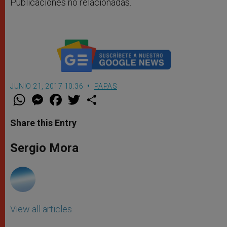
Publicaciones no relacionadas.
JUNIO 21, 2017 10:36
PAPAS
W
M
F
T
S
h
e
a
w
h
a
s
c
i
a
t
s
e
t
r
Share this Entry
s
e
b
t
e
A
n
o
e
p
g
o
r
Sergio Mora
p
e
k
r
View all articles