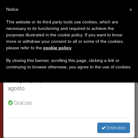
ES
Notice
×
x
Aviso importante
This website or its third party tools use cookies, which are
necessary to its functioning and required to achieve the
Del 27 de julio al 7 de agosto haremos la pausa
PAPAS
purposes illustrated in the cookie policy. If you want to know
anual, aprovechando que en el periodo de verano
more or withdraw your consent to all or some of the cookies,
please refer to the
cookie policy
.
se generan menos informaciones y también el
consumo de las mismas disminuye.
By closing this banner, scrolling this page, clicking a link or
continuing to browse otherwise, you agree to the use of cookies.
Retomamos el trabajo ordinario de las ediciones
en inglés y español de ZENIT el lunes 10 de
agosto.
Gracias.
Audiencia Del 21 De Junio De 2017
Entendido
El Papa en la audiencia: 'Los