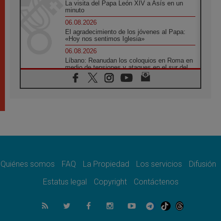
La visita del Papa León XIV a Asís en un
minuto
06.08.2026
El agradecimiento de los jóvenes al Papa:
«Hoy nos sentimos Iglesia»
06.08.2026
Líbano: Reanudan los coloquios en Roma en
medio de tensiones y ataques en el sur del
país
06.08.2026
Hiroshima y Nagasaki, 81 años después.
Comienzan "Diez Días Oración por la Paz"
06.08.2026
Pizzaballa en Asís: los cristianos quieren
paz
06.08.2026
Sturla: La visita de León XIV será una buena
noticia para todo el Uruguay
Quiénes somos
FAQ
La Propiedad
Los servicios
Difusión
06.08.2026
Estatus legal
Copyright
Contáctenos
León XIV: La revolución del Evangelio
derriba los muros que separan
06.08.2026
La Iglesia en Ceuta: caridad y esperanza
frente al drama migratorio