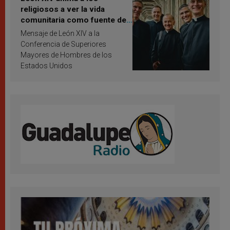
religiosos a ver la vida
comunitaria como fuente de
inspiración y santificación
Mensaje de León XIV a la
Conferencia de Superiores
Mayores de Hombres de los
Estados Unidos