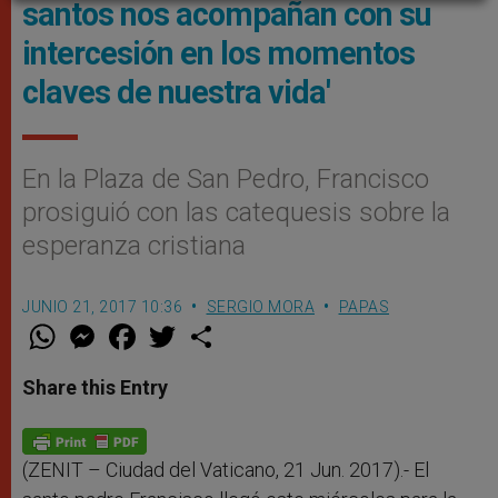
santos nos acompañan con su
intercesión en los momentos
claves de nuestra vida'
En la Plaza de San Pedro, Francisco
prosiguió con las catequesis sobre la
esperanza cristiana
JUNIO 21, 2017 10:36
SERGIO MORA
PAPAS
W
M
F
T
S
h
e
a
w
h
a
s
c
i
a
t
s
e
t
r
Share this Entry
s
e
b
t
e
A
n
o
e
p
g
o
r
p
e
k
r
(ZENIT – Ciudad del Vaticano, 21 Jun. 2017).- El