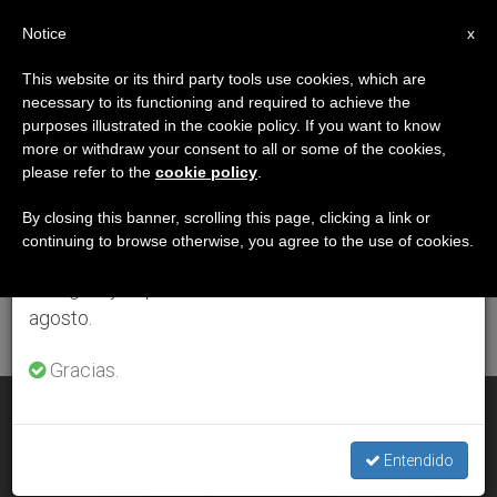
ES
Notice
×
x
Aviso importante
This website or its third party tools use cookies, which are
necessary to its functioning and required to achieve the
Del 27 de julio al 7 de agosto haremos la pausa
DÍA
purposes illustrated in the cookie policy. If you want to know
anual, aprovechando que en el periodo de verano
Junio 13th, 2017
more or withdraw your consent to all or some of the cookies,
please refer to the
cookie policy
.
se generan menos informaciones y también el
consumo de las mismas disminuye.
By closing this banner, scrolling this page, clicking a link or
continuing to browse otherwise, you agree to the use of cookies.
ÚLTIMAS NOTICIAS
Retomamos el trabajo ordinario de las ediciones
en inglés y español de ZENIT el lunes 10 de
agosto.
Gracias.
Venezuela: Maduro escribe al Papa pidiendo la mediación
de la Iglesia con la oposición
Entendido