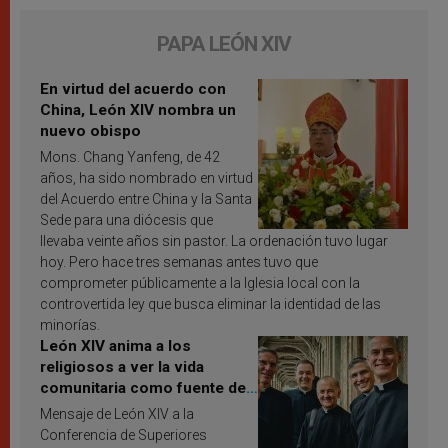
PAPA LEÓN XIV
En virtud del acuerdo con
China, León XIV nombra un
nuevo obispo
Mons. Chang Yanfeng, de 42
años, ha sido nombrado en virtud
del Acuerdo entre China y la Santa
Sede para una diócesis que
llevaba veinte años sin pastor. La ordenación tuvo lugar
hoy. Pero hace tres semanas antes tuvo que
comprometer públicamente a la Iglesia local con la
controvertida ley que busca eliminar la identidad de las
minorías.
León XIV anima a los
religiosos a ver la vida
comunitaria como fuente de
inspiración y santificación
Mensaje de León XIV a la
Conferencia de Superiores