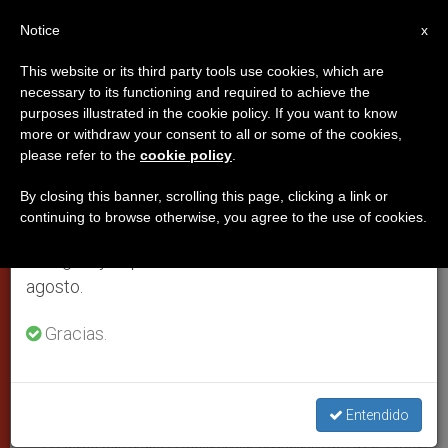
ES
Notice
×
x
Aviso importante
This website or its third party tools use cookies, which are
necessary to its functioning and required to achieve the
Del 27 de julio al 7 de agosto haremos la pausa
PAPAS
purposes illustrated in the cookie policy. If you want to know
anual, aprovechando que en el periodo de verano
more or withdraw your consent to all or some of the cookies,
please refer to the
cookie policy
.
se generan menos informaciones y también el
consumo de las mismas disminuye.
By closing this banner, scrolling this page, clicking a link or
continuing to browse otherwise, you agree to the use of cookies.
Retomamos el trabajo ordinario de las ediciones
en inglés y español de ZENIT el lunes 10 de
agosto.
Gracias.
Entendido
El Equipo Que Grabó El Documental 'Guardianes De La Fe', En Irak