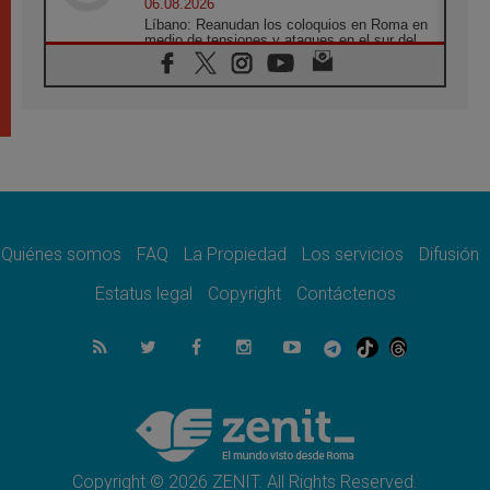
06.08.2026
Líbano: Reanudan los coloquios en Roma en
medio de tensiones y ataques en el sur del
país
06.08.2026
Hiroshima y Nagasaki, 81 años después.
Comienzan "Diez Días Oración por la Paz"
06.08.2026
Pizzaballa en Asís: los cristianos quieren
paz
06.08.2026
Sturla: La visita de León XIV será una buena
noticia para todo el Uruguay
Quiénes somos
FAQ
La Propiedad
Los servicios
Difusión
06.08.2026
Estatus legal
Copyright
Contáctenos
León XIV: La revolución del Evangelio
derriba los muros que separan
06.08.2026
La Iglesia en Ceuta: caridad y esperanza
frente al drama migratorio
06.08.2026
La visita del Papa a Perú será un tiempo de
gracia reconciliación y esperanza
Copyright © 2026 ZENIT. All Rights Reserved.