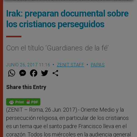
Irak: preparan documental sobre
los cristianos perseguidos
Con el título ‘Guardianes de la fé’
JUNIO 26, 2017 11:16
ZENIT STAFF
PAPAS
W
M
F
T
S
h
e
a
w
h
a
s
c
i
a
t
s
e
t
r
Share this Entry
s
e
b
t
e
A
n
o
e
p
g
o
r
p
e
k
r
(ZENIT – Roma, 26 Jun. 2017).- Oriente Medio y la
persecución religiosa, en particular de los cristianos
es un tema que el santo padre Francisco lleva en el
corazón. Todos los miércoles en la audiencia general