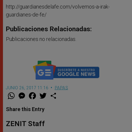
http://guardianesdelafe.com/volvemos-a-irak-
guardianes-de-fe/
Publicaciones Relacionadas:
Publicaciones no relacionadas.
JUNIO 26, 2017 11:16
PAPAS
W
M
F
T
S
h
e
a
w
h
a
s
c
i
a
t
s
e
t
r
Share this Entry
s
e
b
t
e
A
n
o
e
p
g
o
r
ZENIT Staff
p
e
k
r