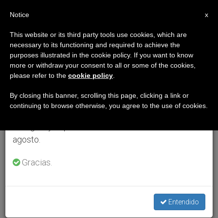
ES
Notice
×
x
Aviso importante
This website or its third party tools use cookies, which are
necessary to its functioning and required to achieve the
Del 27 de julio al 7 de agosto haremos la pausa
purposes illustrated in the cookie policy. If you want to know
anual, aprovechando que en el periodo de verano
more or withdraw your consent to all or some of the cookies,
please refer to the
cookie policy
.
se generan menos informaciones y también el
consumo de las mismas disminuye.
By closing this banner, scrolling this page, clicking a link or
continuing to browse otherwise, you agree to the use of cookies.
Retomamos el trabajo ordinario de las ediciones
en inglés y español de ZENIT el lunes 10 de
agosto.
Gracias.
Entendido