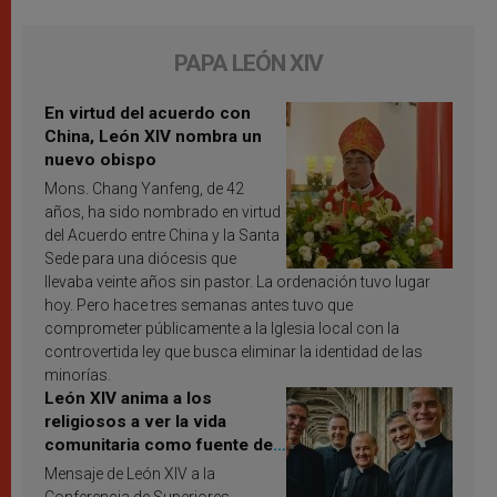
PAPA LEÓN XIV
En virtud del acuerdo con
China, León XIV nombra un
nuevo obispo
Mons. Chang Yanfeng, de 42
años, ha sido nombrado en virtud
del Acuerdo entre China y la Santa
Sede para una diócesis que
llevaba veinte años sin pastor. La ordenación tuvo lugar
hoy. Pero hace tres semanas antes tuvo que
comprometer públicamente a la Iglesia local con la
controvertida ley que busca eliminar la identidad de las
minorías.
León XIV anima a los
religiosos a ver la vida
comunitaria como fuente de
inspiración y santificación
Mensaje de León XIV a la