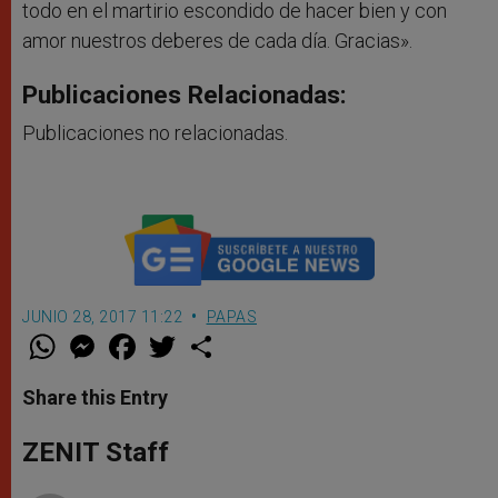
todo en el martirio escondido de hacer bien y con
amor nuestros deberes de cada día. Gracias».
Publicaciones Relacionadas:
Publicaciones no relacionadas.
JUNIO 28, 2017 11:22
PAPAS
W
M
F
T
S
h
e
a
w
h
a
s
c
i
a
t
s
e
t
r
Share this Entry
s
e
b
t
e
A
n
o
e
p
g
o
r
ZENIT Staff
p
e
k
r