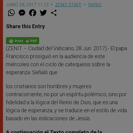
JUNIO 28, 2017 11:22
ZENIT STAFF
PAPAS
W
M
F
T
S
h
e
a
w
h
a
s
c
i
a
t
s
e
t
r
Share this Entry
s
e
b
t
e
A
n
o
e
p
g
o
r
p
e
k
r
(ZENIT – Ciudad del Vaticano, 28 Jun. 2017).- El papa
Francisco prosiguió en la audiencia de este
miércoles con el ciclo de catequesis sobre la
esperanza. Señaló que
los cristianos son hombres y mujeres
contracorriente, no por un espíritu polémico, sino por
fidelidad a la lógica del Reino de Dios, que es una
lógica de esperanza, y se traduce en el estilo de vida
basado en las indicaciones de Jesús.
A continuación el Texto completo de la