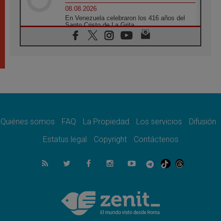
08.08.2026
En Venezuela celebraron los 416 años del
Santo Cristo de La Grita
08.08.2026
El Papa: en Santa Ágata contemplamos la
victoria del amor sobre la muerte
08.08.2026
León XIV visitará el Santuario de la Madre
del Buen Consejo de Genazzano
07.08.2026
Filipinas: el Vicariato Apostólico de Calapán
se convierte en diócesis
Quiénes somos
FAQ
La Propiedad
Los servicios
Difusión
07.08.2026
Honduras: Los desplazados invisibles de una
Estatus legal
Copyright
Contáctenos
crisis olvidada
07.08.2026
Bokalic: "En Argentina el Papa León señalará
el compromiso del cristiano"
07.08.2026
La matanza de niños en Gaza no cesa: 300
muertos en 300 días