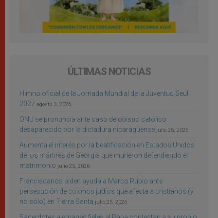
ÚLTIMAS NOTICIAS
Himno oficial de la Jornada Mundial de la Juventud Seúl
2027
agosto 3, 2026
ONU se pronuncia ante caso de obispo católico
desaparecido por la dictadura nicaragüense
julio 25, 2026
Aumenta el interés por la beatificación en Estados Unidos
de los mártires de Georgia que murieron defendiendo el
matrimonio
julio 25, 2026
Franciscanos piden ayuda a Marco Rubio ante
persecución de colonos judíos que afecta a cristianos (y
no sólo) en Tierra Santa
julio 25, 2026
Sacerdotes alemanes fieles al Papa contestan a su propio