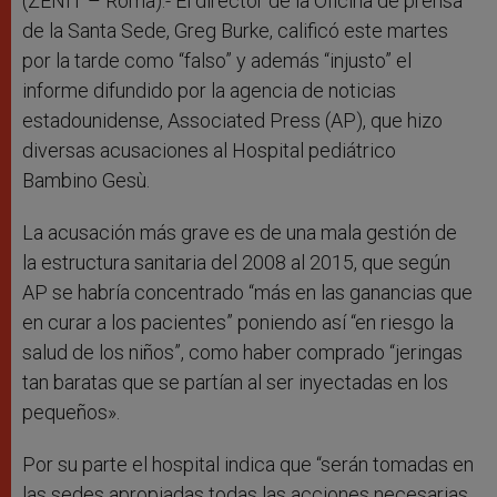
r
(ZENIT – Roma).- El director de la Oficina de prensa
de la Santa Sede, Greg Burke, calificó este martes
por la tarde como “falso” y además “injusto” el
informe difundido por la agencia de noticias
estadounidense, Associated Press (AP), que hizo
diversas acusaciones al Hospital pediátrico
Bambino Gesù.
La acusación más grave es de una mala gestión de
la estructura sanitaria del 2008 al 2015, que según
AP se habría concentrado “más en las ganancias que
en curar a los pacientes” poniendo así “en riesgo la
salud de los niños”, como haber comprado “jeringas
tan baratas que se partían al ser inyectadas en los
pequeños».
Por su parte el hospital indica que “serán tomadas en
las sedes apropiadas todas las acciones necesarias