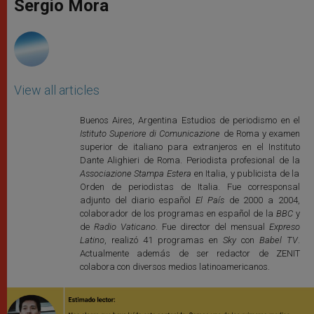
p
g
o
r
Sergio Mora
p
e
k
r
View all articles
Buenos Aires, Argentina Estudios de periodismo en el
Istituto Superiore di Comunicazione
de Roma y examen
superior de italiano para extranjeros en el Instituto
Dante Alighieri de Roma. Periodista profesional de la
Associazione Stampa Estera
en Italia, y publicista de la
Orden de periodistas de Italia. Fue corresponsal
adjunto del diario español
El País
de 2000 a 2004,
colaborador de los programas en español de la
BBC
y
de
Radio Vaticano
. Fue director del mensual
Expreso
Latino
, realizó 41 programas en
Sky
con
Babel TV
.
Actualmente además de ser redactor de ZENIT
colabora con diversos medios latinoamericanos.