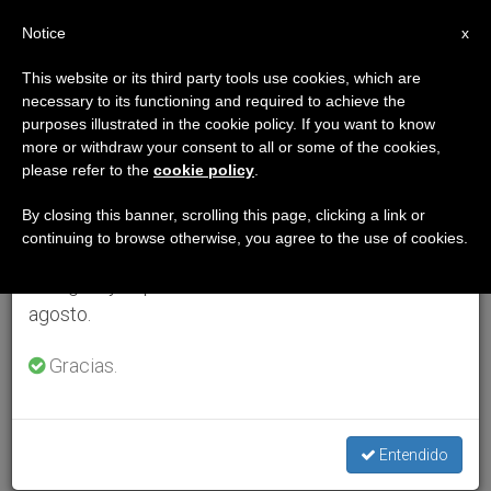
ES
Notice
×
x
Aviso importante
This website or its third party tools use cookies, which are
necessary to its functioning and required to achieve the
Del 27 de julio al 7 de agosto haremos la pausa
purposes illustrated in the cookie policy. If you want to know
anual, aprovechando que en el periodo de verano
more or withdraw your consent to all or some of the cookies,
please refer to the
cookie policy
.
se generan menos informaciones y también el
consumo de las mismas disminuye.
By closing this banner, scrolling this page, clicking a link or
continuing to browse otherwise, you agree to the use of cookies.
Retomamos el trabajo ordinario de las ediciones
en inglés y español de ZENIT el lunes 10 de
agosto.
Gracias.
Entendido