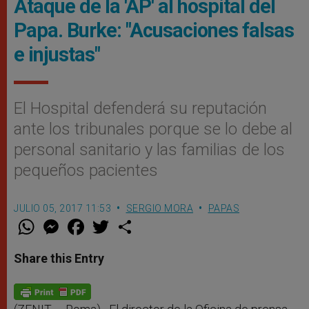
Ataque de la 'AP' al hospital del
Papa. Burke: "Acusaciones falsas
e injustas"
El Hospital defenderá su reputación
ante los tribunales porque se lo debe al
personal sanitario y las familias de los
pequeños pacientes
JULIO 05, 2017 11:53
SERGIO MORA
PAPAS
W
M
F
T
S
h
e
a
w
h
a
s
c
i
a
t
s
e
t
r
Share this Entry
s
e
b
t
e
A
n
o
e
p
g
o
r
p
e
k