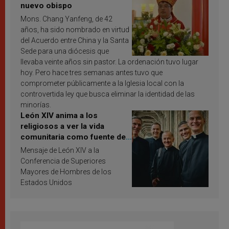
nuevo obispo
Mons. Chang Yanfeng, de 42
años, ha sido nombrado en virtud
del Acuerdo entre China y la Santa
Sede para una diócesis que
llevaba veinte años sin pastor. La ordenación tuvo lugar
hoy. Pero hace tres semanas antes tuvo que
comprometer públicamente a la Iglesia local con la
controvertida ley que busca eliminar la identidad de las
minorías.
León XIV anima a los
religiosos a ver la vida
comunitaria como fuente de
inspiración y santificación
Mensaje de León XIV a la
Conferencia de Superiores
Mayores de Hombres de los
Estados Unidos