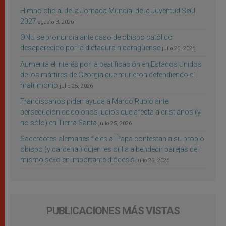
Himno oficial de la Jornada Mundial de la Juventud Seúl
2027
agosto 3, 2026
ONU se pronuncia ante caso de obispo católico
desaparecido por la dictadura nicaragüense
julio 25, 2026
Aumenta el interés por la beatificación en Estados Unidos
de los mártires de Georgia que murieron defendiendo el
matrimonio
julio 25, 2026
Franciscanos piden ayuda a Marco Rubio ante
persecución de colonos judíos que afecta a cristianos (y
no sólo) en Tierra Santa
julio 25, 2026
Sacerdotes alemanes fieles al Papa contestan a su propio
obispo (y cardenal) quien les orilla a bendecir parejas del
mismo sexo en importante diócesis
julio 25, 2026
PUBLICACIONES MÁS VISTAS