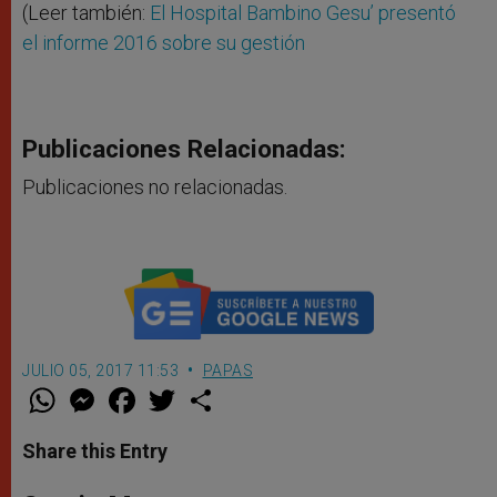
(Leer también:
El Hospital Bambino Gesu’ presentó
el informe 2016 sobre su gestión
Publicaciones Relacionadas:
Publicaciones no relacionadas.
JULIO 05, 2017 11:53
PAPAS
W
M
F
T
S
h
e
a
w
h
a
s
c
i
a
t
s
e
t
r
Share this Entry
s
e
b
t
e
A
n
o
e