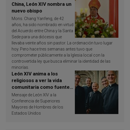
China, León XIV nombra un
nuevo obispo
Mons. Chang Yanfeng, de 42
años, ha sido nombrado en virtud
del Acuerdo entre China y la Santa
Sede para una diócesis que
llevaba veinte años sin pastor. La ordenación tuvo lugar
hoy. Pero hace tres semanas antes tuvo que
comprometer públicamente a la Iglesia local con la
controvertida ley que busca eliminar la identidad de las
minorías.
León XIV anima a los
religiosos a ver la vida
comunitaria como fuente
de inspiración y
Mensaje de León XIV a la
santificación
Conferencia de Superiores
Mayores de Hombres de los
Estados Unidos