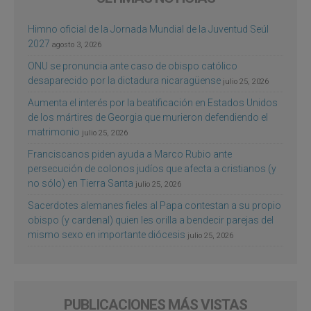
Himno oficial de la Jornada Mundial de la Juventud Seúl
2027
agosto 3, 2026
ONU se pronuncia ante caso de obispo católico
desaparecido por la dictadura nicaragüense
julio 25, 2026
Aumenta el interés por la beatificación en Estados Unidos
de los mártires de Georgia que murieron defendiendo el
matrimonio
julio 25, 2026
Franciscanos piden ayuda a Marco Rubio ante
persecución de colonos judíos que afecta a cristianos (y
no sólo) en Tierra Santa
julio 25, 2026
Sacerdotes alemanes fieles al Papa contestan a su propio
obispo (y cardenal) quien les orilla a bendecir parejas del
mismo sexo en importante diócesis
julio 25, 2026
PUBLICACIONES MÁS VISTAS