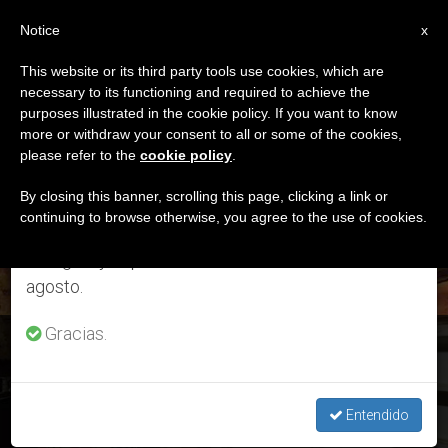
ES
Notice
×
x
Aviso importante
This website or its third party tools use cookies, which are
necessary to its functioning and required to achieve the
Del 27 de julio al 7 de agosto haremos la pausa
DÍA
purposes illustrated in the cookie policy. If you want to know
anual, aprovechando que en el periodo de verano
Julio 13th, 2017
more or withdraw your consent to all or some of the cookies,
please refer to the
cookie policy
.
se generan menos informaciones y también el
consumo de las mismas disminuye.
By closing this banner, scrolling this page, clicking a link or
continuing to browse otherwise, you agree to the use of cookies.
ÚLTIMAS NOTICIAS
Retomamos el trabajo ordinario de las ediciones
en inglés y español de ZENIT el lunes 10 de
agosto.
Gracias.
Siria y Venezuela: la Iglesia italiana dona 1,5 millones de
euros para la emergencia humanitaria
Entendido
JUL 13, 2017 19:45