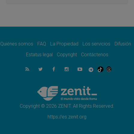
Hiroshima y Nagasaki, 81 años después.
Comienzan "Diez Días Oración por la Paz"
06.08.2026
Pizzaballa en Asís: los cristianos quieren
paz
06.08.2026
Sturla: La visita de León XIV será una buena
noticia para todo el Uruguay
Quiénes somos
FAQ
La Propiedad
Los servicios
Difusión
06.08.2026
Estatus legal
Copyright
Contáctenos
León XIV: La revolución del Evangelio
derriba los muros que separan
06.08.2026
La Iglesia en Ceuta: caridad y esperanza
frente al drama migratorio
06.08.2026
La visita del Papa a Perú será un tiempo de
gracia reconciliación y esperanza
Copyright © 2026 ZENIT. All Rights Reserved.
https://es.zenit.org