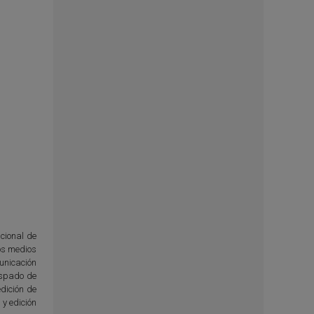
ucional de
tos medios
unicación
ispado de
dición de
y edición