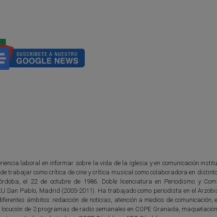
iencia laboral en informar sobre la vida de la Iglesia y en comunicación instit
e trabajar como crítica de cine y crítica musical como colaboradora en distin
órdoba, el 22 de octubre de 1986. Doble licenciatura en Periodismo y Com
EU San Pablo, Madrid (2005-2011). Ha trabajado como periodista en el Arzob
ferentes ámbitos: redacción de noticias, atención a medios de comunicación, e
n y locución de 2 programas de radio semanales en COPE Granada, maquetación 