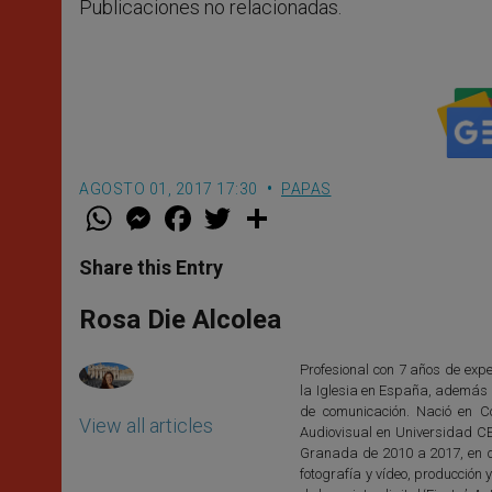
Publicaciones no relacionadas.
AGOSTO 01, 2017 17:30
PAPAS
W
M
F
T
S
h
e
a
w
h
a
s
c
i
a
t
s
e
t
r
Share this Entry
s
e
b
t
e
A
n
o
e
p
g
o
r
Rosa Die Alcolea
p
e
k
r
Profesional con 7 años de exper
la Iglesia en España, además d
de comunicación. Nació en C
View all articles
Audiovisual en Universidad C
Granada de 2010 a 2017, en di
fotografía y vídeo, producció