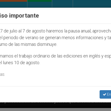
IGLESIA Y MUNDO
DOCUMENTOS
DONATIVOS
iso importante
7 de julio al 7 de agosto haremos la pausa anual, aprovec
el periodo de verano se generan menos informaciones y t
umo de las mismas disminuye.
amos el trabajo ordinario de las ediciones en inglés y es
l lunes 10 de agosto.
as.
En
os que afecta a cristianos (y no sólo) en Tierra Santa