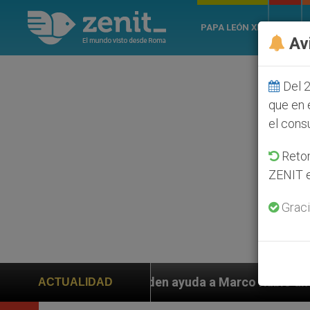
PAPA LEÓN XIV
ROMA
Av
Del 2
que en 
el cons
Retom
ZENIT e
Graci
 ayuda a Marco Rubio ante persecución de colonos judí
ACTUALIDAD