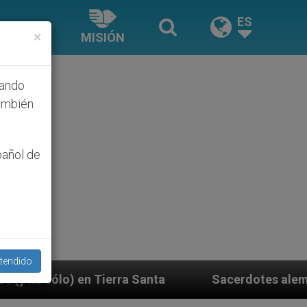
ES
×
MISIÓN
hando
ambién
pañol de
tendido
Sacerdotes alemanes fieles al Papa contestan 