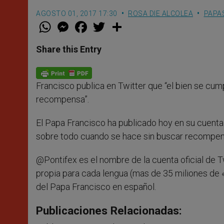
AGOSTO 01, 2017 17:30
ROSA DIE ALCOLEA
PAPA
W
M
F
T
S
h
e
a
w
h
a
s
c
i
a
t
s
e
t
r
Share this Entry
s
e
b
t
e
A
n
o
e
p
g
o
r
p
e
k
Francisco publica en Twitter que “el bien se cum
r
recompensa”.
El Papa Francisco ha publicado hoy en su cuenta 
sobre todo cuando se hace sin buscar recompensa
@Pontifex es el nombre de la cuenta oficial de T
propia para cada lengua (mas de 35 miliones de «
del Papa Francisco en español.
Publicaciones Relacionadas: