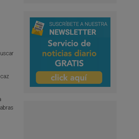
buscar
icaz
a
labras